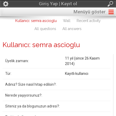
Giriş Yap | Kayıt ol
Menüyü göster
Kullanıcı: semra ascioglu
Wall
Recent activity
All questions
All answers
Kullanıcı: semra ascioglu
11 yıl (since 26 Kasım
Üyelik zamanı:
2014)
Tür:
Kayıtlı kullanıcı
Adınız? Size nasıl hitap edilsin?:
Nerede yaşıyorsunuz?:
Siteniz ya da blogunuzun adresi?: