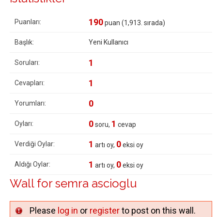
190
Puanları:
puan (
1,913
. sırada)
Başlık:
Yeni Kullanıcı
1
Soruları:
1
Cevapları:
0
Yorumları:
0
1
Oyları:
soru,
cevap
1
0
Verdiği Oylar:
artı oy,
eksi oy
1
0
Aldığı Oylar:
artı oy,
eksi oy
Wall for semra ascioglu
Please
log in
or
register
to post on this wall.