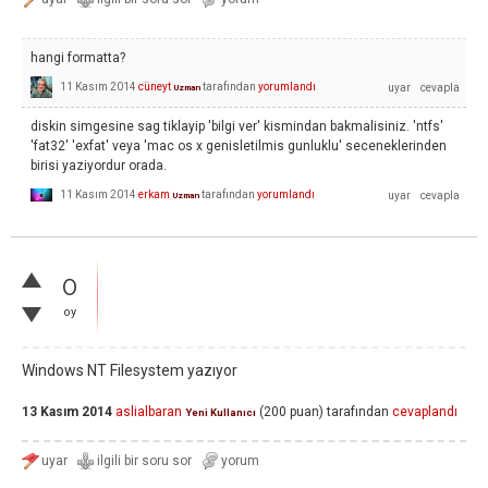
hangi formatta?
11 Kasım 2014
cüneyt
tarafından
yorumlandı
Uzman
diskin simgesine sag tiklayip 'bilgi ver' kismindan bakmalisiniz. 'ntfs'
'fat32' 'exfat' veya 'mac os x genisletilmis gunluklu' seceneklerinden
birisi yaziyordur orada.
11 Kasım 2014
erkam
tarafından
yorumlandı
Uzman
0
oy
Windows NT Filesystem yazıyor
13 Kasım 2014
aslialbaran
(
200
puan)
tarafından
cevaplandı
Yeni Kullanıcı