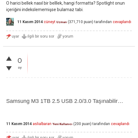
O harici bellek nasıl bir belllek, hangi formatta? Spotlight onun
içeriğini indekslememişse bulamaz tabi.
11 Kasım 2014
cüneyt
(
371,710
puan)
tarafından
cevaplandı
Uzman
0
oy
Samsung M3 1TB 2.5 USB 2.0/3.0 Taşınabilir Hard Disk STSHX-M101TCB
11 Kasım 2014
aslialbaran
(
200
puan)
tarafından
cevaplandı
Yeni Kullanıcı