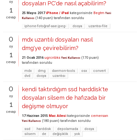
oy
dosyaları PC'de nasıl açabilirim?
1
25 Mayıs 2017
iPhone / iPad
kategorisinde
Begtm
Yeni
cevap
(
140
puan)
tarafından
soruldu
Kullanıcı
iphone-fotoğraf-aae-jpeg-
dosya
uzantısı-file
0
mdx uzantılı dosyaları nasıl
oy
dmg'ye çevirebilirim?
1
21 Ocak 2016
ugrcnbks
(
170
puan)
Yeni Kullanıcı
cevap
tarafından
soruldu
mdx
dmg
daemon-tools
osx
convert
dvd
dosya
uzantısı
0
kendi taktırdığım ssd harddisk'te
oy
dosyaları silsem de hafızada bir
1
değişme olmuyor
cevap
17 Haziran 2015
Mac Ailesi
kategorisinde
cemersan
(
180
puan)
tarafından
soruldu
Yeni Kullanıcı
ssd
harddisk
depolamada
dosya
silsem
de
değişiklik
yok