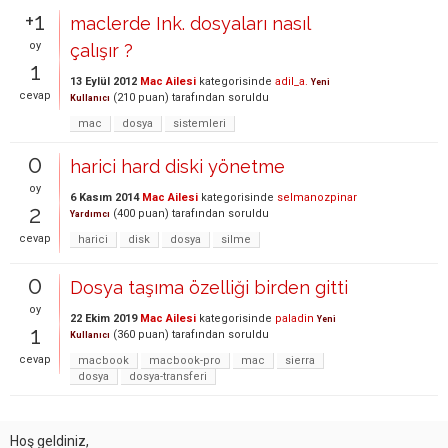
+1
maclerde Ink. dosyaları nasıl
oy
çalışır ?
1
13 Eylül 2012
Mac Ailesi
kategorisinde
adil_a.
Yeni
cevap
(
210
puan)
tarafından
soruldu
Kullanıcı
mac
dosya
sistemleri
0
harici hard diski yönetme
oy
6 Kasım 2014
Mac Ailesi
kategorisinde
selmanozpinar
2
(
400
puan)
tarafından
soruldu
Yardımcı
cevap
harici
disk
dosya
silme
0
Dosya taşıma özelliği birden gitti
oy
22 Ekim 2019
Mac Ailesi
kategorisinde
paladin
Yeni
1
(
360
puan)
tarafından
soruldu
Kullanıcı
cevap
macbook
macbook-pro
mac
sierra
dosya
dosya-transferi
Hoş geldiniz,