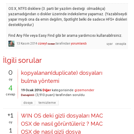
OS X, NTFS disklere (3. parti bir yazılım desteği olmadıkça)
yazamadığından o diskler üzerinde indeksleme yapamaz. (Yazabilseydi
yapar mıydı ona da emin değilim, Spotlight belki de sadece HFS+ diskleri
destekliyordur.)
Find Any File veya Easy Find gibi bir arama yardımcısı kullanabilrsiniz.
13 Kasım 2014
cüneyt
tarafından
yorumlandı
Uzman
İlgili sorular
0
kopyalanan(duplicate) dosyaları
oy
bulma yöntemi
4
19 Ocak 2016
Diğer
kategorisinde
gizemonder
cevap
(
3,910
puan)
tarafından
soruldu
Deneyimli
dosya
temizleme
+1
WIN OS deki gizli dosyaları MAC
oy
OSX de nasıl görüntüleriz ? MAC
1
OSX de nasıl gizli dosya