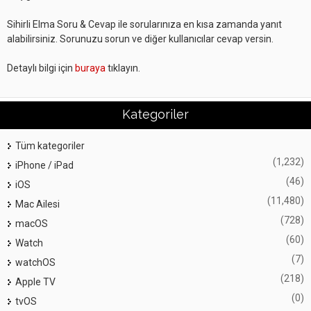
Sihirli Elma Soru & Cevap ile sorularınıza en kısa zamanda yanıt
alabilirsiniz. Sorunuzu sorun ve diğer kullanıcılar cevap versin.
Detaylı bilgi için
buraya
tıklayın.
Kategoriler
Tüm kategoriler
(1,232)
iPhone / iPad
(46)
iOS
(11,480)
Mac Ailesi
(728)
macOS
(60)
Watch
(7)
watchOS
(218)
Apple TV
(0)
tvOS