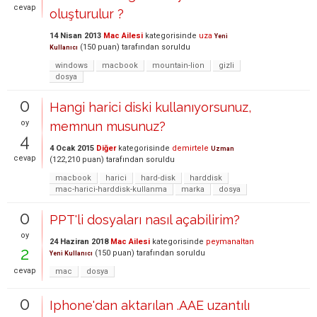
cevap
oluşturulur ?
14 Nisan 2013
Mac Ailesi
kategorisinde
uza
Yeni
(
150
puan)
tarafından
soruldu
Kullanıcı
windows
macbook
mountain-lion
gizli
dosya
0
Hangi harici diski kullanıyorsunuz,
oy
memnun musunuz?
4
4 Ocak 2015
Diğer
kategorisinde
demirtele
Uzman
cevap
(
122,210
puan)
tarafından
soruldu
macbook
harici
hard-disk
harddisk
mac-harici-harddisk-kullanma
marka
dosya
0
PPT'li dosyaları nasıl açabilirim?
oy
24 Haziran 2018
Mac Ailesi
kategorisinde
peymanaltan
2
(
150
puan)
tarafından
soruldu
Yeni Kullanıcı
cevap
mac
dosya
0
Iphone'dan aktarılan .AAE uzantılı