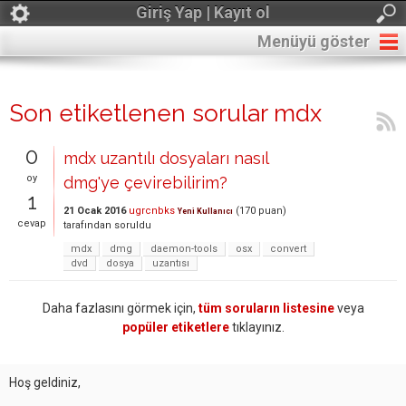
Giriş Yap | Kayıt ol
Menüyü göster
Son etiketlenen sorular mdx
0
mdx uzantılı dosyaları nasıl
oy
dmg'ye çevirebilirim?
1
21 Ocak 2016
ugrcnbks
(
170
puan)
Yeni Kullanıcı
cevap
tarafından
soruldu
mdx
dmg
daemon-tools
osx
convert
dvd
dosya
uzantısı
Daha fazlasını görmek için,
tüm soruların listesine
veya
popüler etiketlere
tıklayınız.
Hoş geldiniz,