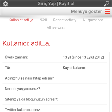
Giriş Yap | Kayıt ol
Menüyü göster
Kullanıcı: adil_a.
Wall
Recent activity
All questions
All answers
Kullanıcı: adil_a.
Üyelik zamanı:
13 yıl (since 13 Eylül 2012)
Tür:
Kayıtlı kullanıcı
Adınız? Size nasıl hitap edilsin?:
Nerede yaşıyorsunuz?:
Siteniz ya da blogunuzun adresi?:
Twitter kullanıcı adınız: