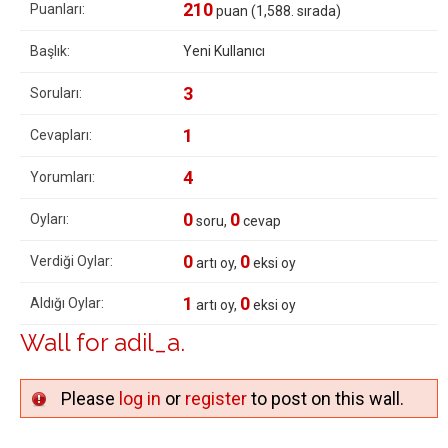
210
Puanları:
puan (
1,588
. sırada)
Başlık:
Yeni Kullanıcı
3
Soruları:
1
Cevapları:
4
Yorumları:
0
0
Oyları:
soru,
cevap
0
0
Verdiği Oylar:
artı oy,
eksi oy
1
0
Aldığı Oylar:
artı oy,
eksi oy
Wall for adil_a.
Please
log in
or
register
to post on this wall.