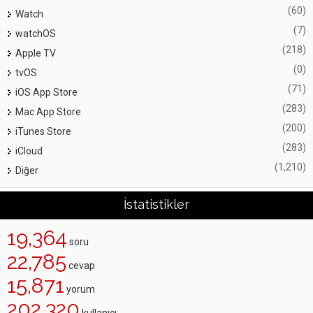
(60)
Watch
(7)
watchOS
(218)
Apple TV
(0)
tvOS
(71)
iOS App Store
(283)
Mac App Store
(200)
iTunes Store
(283)
iCloud
(1,210)
Diğer
İstatistikler
19,364
soru
22,785
cevap
15,871
yorum
202,320