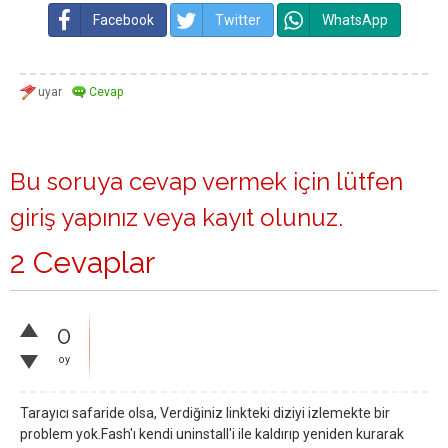
Facebook
Twitter
WhatsApp
Bu soruya cevap vermek için lütfen
giriş yapınız
veya
kayıt olunuz
.
2 Cevaplar
0
oy
Tarayıcı safaride olsa, Verdiğiniz linkteki diziyi izlemekte bir
problem yok.Fash'ı kendi uninstall'i ile kaldırıp yeniden kurarak