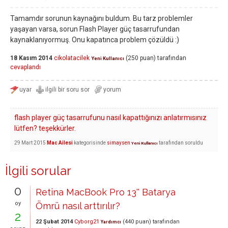
Tamamdır sorunun kaynağını buldum. Bu tarz problemler
yaşayan varsa, sorun Flash Player güç tasarrufundan
kaynaklanıyormuş. Onu kapatınca problem çözüldü :)
18 Kasım 2014
cikolatacilek
(
250
puan)
tarafından
Yeni Kullanıcı
cevaplandı
flash player güç tasarrufunu nasıl kapattığınızı anlatırmısınız
lütfen? teşekkürler.
29 Mart 2015
Mac Ailesi
kategorisinde
simaysen
tarafından
soruldu
Yeni Kullanıcı
İlgili sorular
0
Retina MacBook Pro 13'' Batarya
oy
Ömrü nasıl arttırılır?
2
22 Şubat 2014
Cyborg21
(
440
puan)
tarafından
Yardımcı