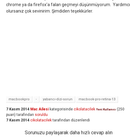
chrome ya da firefox'a falan geçmeyi düşünmüyorum. Yardımcı
olursanız çok sevinirim. Şimdiden teşekkürler.
macbookpro
-
yabancı-dizi-sorun
macbook-pro-retina-13
7 Kasım 2014
Mac Ailesi
kategorisinde
cikolatacilek
(
250
Yeni Kullanıcı
puan)
tarafından
soruldu
7 Kasım 2014
cikolatacilek
tarafından
düzenlendi
Sorunuzu paylaşarak daha hızlı cevap alın