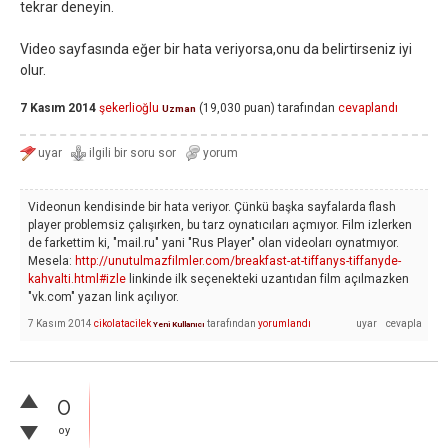
tekrar deneyin.
Video sayfasında eğer bir hata veriyorsa,onu da belirtirseniz iyi
olur.
7 Kasım 2014
şekerlioğlu
(
19,030
puan)
tarafından
cevaplandı
Uzman
Videonun kendisinde bir hata veriyor. Çünkü başka sayfalarda flash
player problemsiz çalışırken, bu tarz oynatıcıları açmıyor. Film izlerken
de farkettim ki, "mail.ru" yani "Rus Player" olan videoları oynatmıyor.
Mesela:
http://unutulmazfilmler.com/breakfast-at-tiffanys-tiffanyde-
kahvalti.html#izle
linkinde ilk seçenekteki uzantıdan film açılmazken
"vk.com" yazan link açılıyor.
7 Kasım 2014
cikolatacilek
tarafından
yorumlandı
Yeni Kullanıcı
0
oy