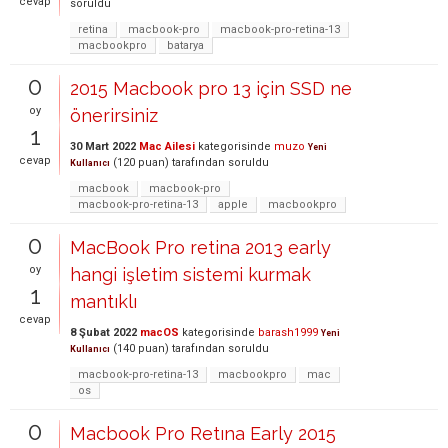
cevap
soruldu
retina
macbook-pro
macbook-pro-retina-13
macbookpro
batarya
0
2015 Macbook pro 13 için SSD ne
oy
önerirsiniz
1
30 Mart 2022
Mac Ailesi
kategorisinde
muzo
Yeni
cevap
(
120
puan)
tarafından
soruldu
Kullanıcı
macbook
macbook-pro
macbook-pro-retina-13
apple
macbookpro
0
MacBook Pro retina 2013 early
oy
hangi işletim sistemi kurmak
1
mantıklı
cevap
8 Şubat 2022
macOS
kategorisinde
barash1999
Yeni
(
140
puan)
tarafından
soruldu
Kullanıcı
macbook-pro-retina-13
macbookpro
mac
os
0
Macbook Pro Retına Early 2015