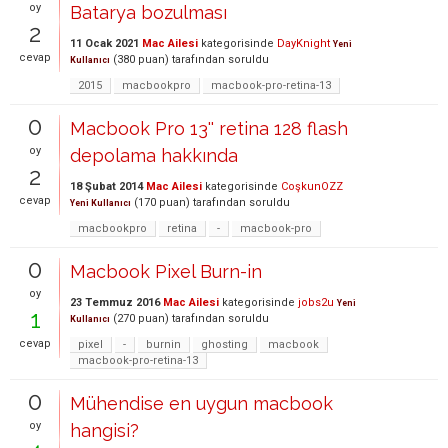
oy
Batarya bozulması
2
11 Ocak 2021
Mac Ailesi
kategorisinde
DayKnight
Yeni
cevap
(
380
puan)
tarafından
soruldu
Kullanıcı
2015
macbookpro
macbook-pro-retina-13
0
Macbook Pro 13'' retina 128 flash
oy
depolama hakkında
2
18 Şubat 2014
Mac Ailesi
kategorisinde
CoşkunOZZ
cevap
(
170
puan)
tarafından
soruldu
Yeni Kullanıcı
macbookpro
retina
-
macbook-pro
0
Macbook Pixel Burn-in
oy
23 Temmuz 2016
Mac Ailesi
kategorisinde
jobs2u
Yeni
1
(
270
puan)
tarafından
soruldu
Kullanıcı
cevap
pixel
-
burnin
ghosting
macbook
macbook-pro-retina-13
0
Mühendise en uygun macbook
oy
hangisi?