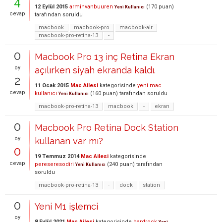
4
12 Eylül 2015
arminvanbuuren
(
170
puan)
Yeni Kullanıcı
cevap
tarafından
soruldu
macbook
macbook-pro
macbook-air
macbook-pro-retina-13
-
0
Macbook Pro 13 inç Retina Ekran
oy
açılırken siyah ekranda kaldı.
2
11 Ocak 2015
Mac Ailesi
kategorisinde
yeni mac
cevap
kullanıcı
(
160
puan)
tarafından
soruldu
Yeni Kullanıcı
macbook-pro-retina-13
macbook
-
ekran
0
Macbook Pro Retina Dock Station
oy
kullanan var mı?
0
19 Temmuz 2014
Mac Ailesi
kategorisinde
cevap
pereseresodiri
(
240
puan)
tarafından
Yeni Kullanıcı
soruldu
macbook-pro-retina-13
-
dock
station
0
Yeni M1 işlemci
oy
8 Eylül 2021
Mac Ailesi
kategorisinde
bardrock