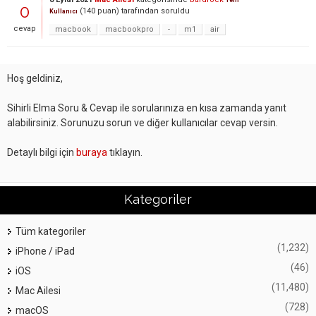
Yeni
0
(
140
puan)
tarafından
soruldu
Kullanıcı
cevap
macbook
macbookpro
-
m1
air
Hoş geldiniz,
Sihirli Elma Soru & Cevap ile sorularınıza en kısa zamanda yanıt
alabilirsiniz. Sorunuzu sorun ve diğer kullanıcılar cevap versin.
Detaylı bilgi için
buraya
tıklayın.
Kategoriler
Tüm kategoriler
(1,232)
iPhone / iPad
(46)
iOS
(11,480)
Mac Ailesi
(728)
macOS