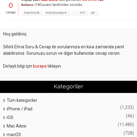
Yeni
0
(
140
puan)
tarafından
soruldu
Kullanıcı
cevap
macbook
macbookpro
-
m1
air
Hoş geldiniz,
Sihirli Elma Soru & Cevap ile sorularınıza en kısa zamanda yanıt
alabilirsiniz. Sorunuzu sorun ve diğer kullanıcılar cevap versin.
Detaylı bilgi için
buraya
tıklayın.
Kategoriler
Tüm kategoriler
(1,232)
iPhone / iPad
(46)
iOS
(11,480)
Mac Ailesi
(728)
macOS