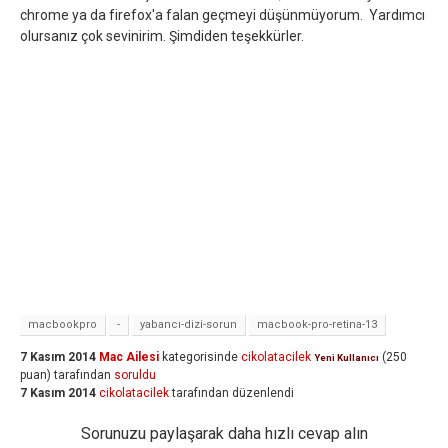
chrome ya da firefox'a falan geçmeyi düşünmüyorum. Yardımcı
olursanız çok sevinirim. Şimdiden teşekkürler.
macbookpro
-
yabancı-dizi-sorun
macbook-pro-retina-13
7 Kasım 2014
Mac Ailesi
kategorisinde
cikolatacilek
(
250
Yeni Kullanıcı
puan)
tarafından
soruldu
7 Kasım 2014
cikolatacilek
tarafından
düzenlendi
Sorunuzu paylaşarak daha hızlı cevap alın