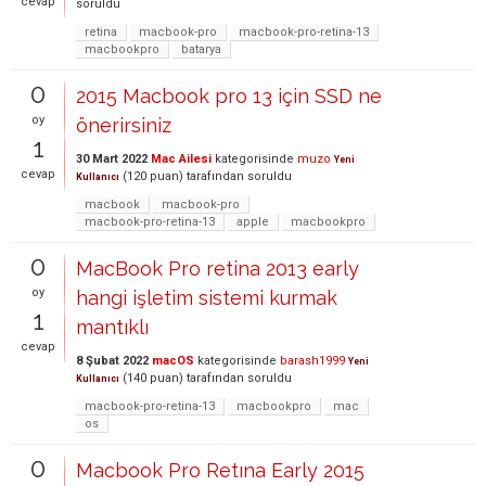
cevap
soruldu
retina
macbook-pro
macbook-pro-retina-13
macbookpro
batarya
0
2015 Macbook pro 13 için SSD ne
oy
önerirsiniz
1
30 Mart 2022
Mac Ailesi
kategorisinde
muzo
Yeni
cevap
(
120
puan)
tarafından
soruldu
Kullanıcı
macbook
macbook-pro
macbook-pro-retina-13
apple
macbookpro
0
MacBook Pro retina 2013 early
oy
hangi işletim sistemi kurmak
1
mantıklı
cevap
8 Şubat 2022
macOS
kategorisinde
barash1999
Yeni
(
140
puan)
tarafından
soruldu
Kullanıcı
macbook-pro-retina-13
macbookpro
mac
os
0
Macbook Pro Retına Early 2015