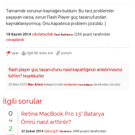
Tamamdır sorunun kaynağını buldum. Bu tarz problemler
yaşayan varsa, sorun Flash Player güç tasarrufundan
kaynaklanıyormuş. Onu kapatınca problem çözüldü :)
18 Kasım 2014
cikolatacilek
(
250
puan)
tarafından
Yeni Kullanıcı
cevaplandı
flash player güç tasarrufunu nasıl kapattığınızı anlatırmısınız
lütfen? teşekkürler.
29 Mart 2015
Mac Ailesi
kategorisinde
simaysen
tarafından
soruldu
Yeni Kullanıcı
İlgili sorular
0
Retina MacBook Pro 13'' Batarya
oy
Ömrü nasıl arttırılır?
2
22 Şubat 2014
Cyborg21
(
440
puan)
tarafından
Yardımcı