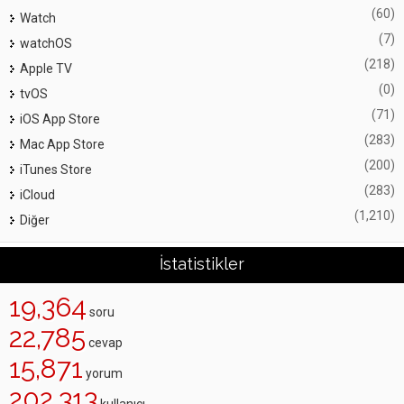
(60)
Watch
(7)
watchOS
(218)
Apple TV
(0)
tvOS
(71)
iOS App Store
(283)
Mac App Store
(200)
iTunes Store
(283)
iCloud
(1,210)
Diğer
İstatistikler
19,364
soru
22,785
cevap
15,871
yorum
202,313