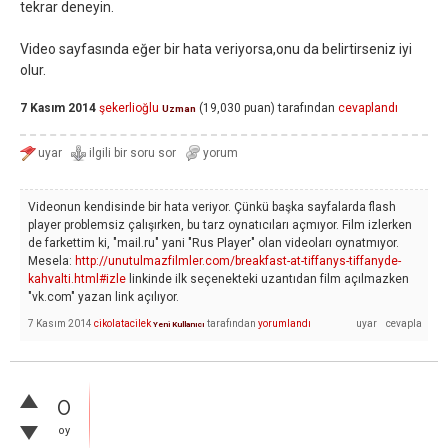
tekrar deneyin.
Video sayfasında eğer bir hata veriyorsa,onu da belirtirseniz iyi
olur.
7 Kasım 2014
şekerlioğlu
(
19,030
puan)
tarafından
cevaplandı
Uzman
Videonun kendisinde bir hata veriyor. Çünkü başka sayfalarda flash
player problemsiz çalışırken, bu tarz oynatıcıları açmıyor. Film izlerken
de farkettim ki, "mail.ru" yani "Rus Player" olan videoları oynatmıyor.
Mesela:
http://unutulmazfilmler.com/breakfast-at-tiffanys-tiffanyde-
kahvalti.html#izle
linkinde ilk seçenekteki uzantıdan film açılmazken
"vk.com" yazan link açılıyor.
7 Kasım 2014
cikolatacilek
tarafından
yorumlandı
Yeni Kullanıcı
0
oy