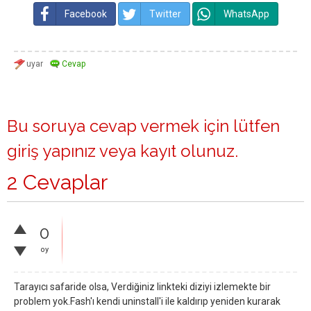
Facebook
Twitter
WhatsApp
Bu soruya cevap vermek için lütfen
giriş yapınız
veya
kayıt olunuz
.
2 Cevaplar
0
oy
Tarayıcı safaride olsa, Verdiğiniz linkteki diziyi izlemekte bir
problem yok.Fash'ı kendi uninstall'i ile kaldırıp yeniden kurarak