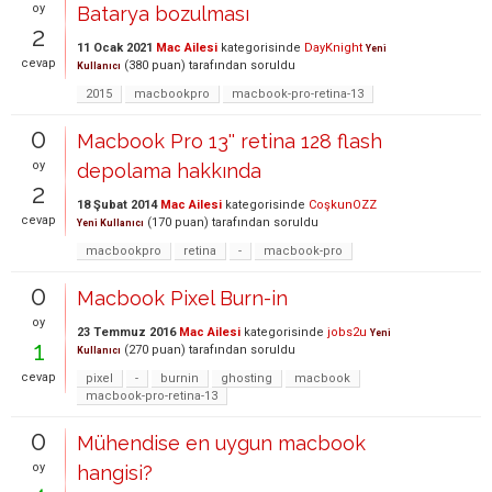
oy
Batarya bozulması
2
11 Ocak 2021
Mac Ailesi
kategorisinde
DayKnight
Yeni
cevap
(
380
puan)
tarafından
soruldu
Kullanıcı
2015
macbookpro
macbook-pro-retina-13
0
Macbook Pro 13'' retina 128 flash
oy
depolama hakkında
2
18 Şubat 2014
Mac Ailesi
kategorisinde
CoşkunOZZ
cevap
(
170
puan)
tarafından
soruldu
Yeni Kullanıcı
macbookpro
retina
-
macbook-pro
0
Macbook Pixel Burn-in
oy
23 Temmuz 2016
Mac Ailesi
kategorisinde
jobs2u
Yeni
1
(
270
puan)
tarafından
soruldu
Kullanıcı
cevap
pixel
-
burnin
ghosting
macbook
macbook-pro-retina-13
0
Mühendise en uygun macbook
oy
hangisi?