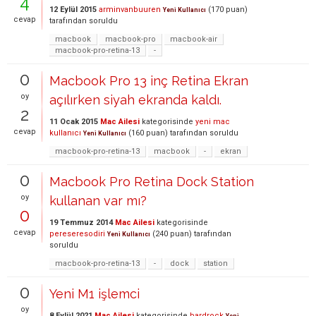
4
12 Eylül 2015
arminvanbuuren
(
170
puan)
Yeni Kullanıcı
cevap
tarafından
soruldu
macbook
macbook-pro
macbook-air
macbook-pro-retina-13
-
0
Macbook Pro 13 inç Retina Ekran
oy
açılırken siyah ekranda kaldı.
2
11 Ocak 2015
Mac Ailesi
kategorisinde
yeni mac
cevap
kullanıcı
(
160
puan)
tarafından
soruldu
Yeni Kullanıcı
macbook-pro-retina-13
macbook
-
ekran
0
Macbook Pro Retina Dock Station
oy
kullanan var mı?
0
19 Temmuz 2014
Mac Ailesi
kategorisinde
cevap
pereseresodiri
(
240
puan)
tarafından
Yeni Kullanıcı
soruldu
macbook-pro-retina-13
-
dock
station
0
Yeni M1 işlemci
oy
8 Eylül 2021
Mac Ailesi
kategorisinde
bardrock