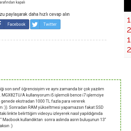
arafından
kapalı
u paylaşarak daha hızlı cevap alın
Facebook
Twitter
1
ği son sınıf öğrencisiyim ve aynı zamanda bir çok yazılım
m. MGX82TU/A kullanıyorum i5 işlemcili bence i7 işlemciye
en genede ekstradan 1000 TL fazla para vererek
m :)). Sonradan RAM yükseltmesi yapamazsın fakat SSD
taki linkte belirttiğim videoyu izleyerek nasıl yapıldığınıda
13" Macbook kullandıktan sonra aslında asrın buluşunun 13"
ksın :)