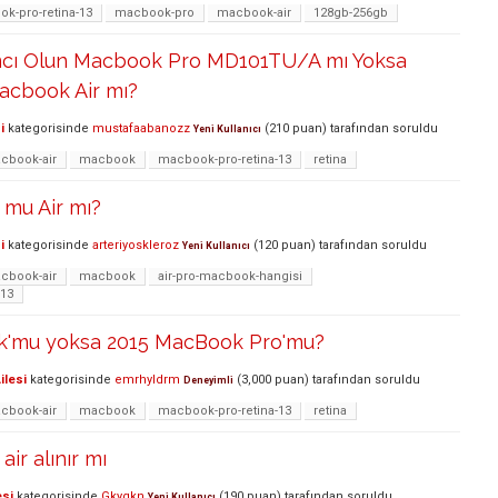
k-pro-retina-13
macbook-pro
macbook-air
128gb-256gb
mcı Olun Macbook Pro MD101TU/A mı Yoksa
acbook Air mı?
i
kategorisinde
mustafaabanozz
(
210
puan)
tarafından
soruldu
Yeni Kullanıcı
cbook-air
macbook
macbook-pro-retina-13
retina
mu Air mı?
i
kategorisinde
arteriyoskleroz
(
120
puan)
tarafından
soruldu
Yeni Kullanıcı
cbook-air
macbook
air-pro-macbook-hangisi
-13
k'mu yoksa 2015 MacBook Pro'mu?
ilesi
kategorisinde
emrhyldrm
(
3,000
puan)
tarafından
soruldu
Deneyimli
cbook-air
macbook
macbook-pro-retina-13
retina
ir alınır mı
esi
kategorisinde
Gkygkn
(
190
puan)
tarafından
soruldu
Yeni Kullanıcı