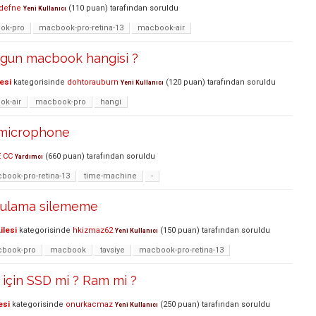
defne
(
110
puan)
tarafından
soruldu
Yeni Kullanıcı
ok-pro
macbook-pro-retina-13
macbook-air
ygun macbook hangisi ?
esi
kategorisinde
dohtorauburn
(
120
puan)
tarafından
soruldu
Yeni Kullanıcı
k-air
macbook-pro
hangi
 microphone
 CC
(
660
puan)
tarafından
soruldu
Yardımcı
book-pro-retina-13
time-machine
-
ulama silememe
ilesi
kategorisinde
hkizmaz62
(
150
puan)
tarafından
soruldu
Yeni Kullanıcı
book-pro
macbook
tavsiye
macbook-pro-retina-13
için SSD mi ? Ram mi ?
esi
kategorisinde
onurkacmaz
(
250
puan)
tarafından
soruldu
Yeni Kullanıcı