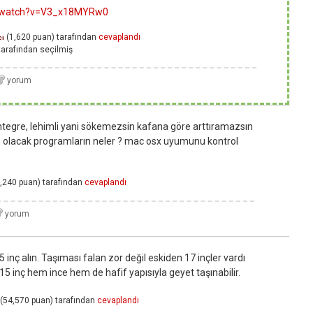
m/watch?v=V3_x18MYRw0
(
1,620
puan)
tarafından
cevaplandı
cı
arafından
seçilmiş
ntegre, lehimli yani sökemezsin kafana göre arttıramazsın
azım olacak programların neler ? mac osx uyumunu kontrol
,240
puan)
tarafından
cevaplandı
 inç alın. Taşıması falan zor değil eskiden 17 inçler vardı
5 inç hem ince hem de hafif yapısıyla geyet taşınabilir.
(
54,570
puan)
tarafından
cevaplandı