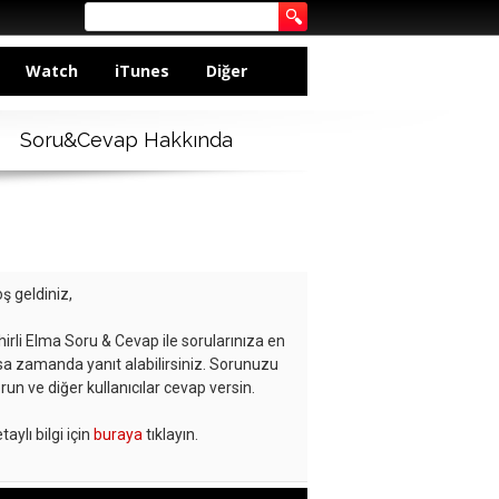
Watch
iTunes
Diğer
Soru&Cevap Hakkında
ş geldiniz,
hirli Elma Soru & Cevap ile sorularınıza en
sa zamanda yanıt alabilirsiniz. Sorunuzu
run ve diğer kullanıcılar cevap versin.
taylı bilgi için
buraya
tıklayın.