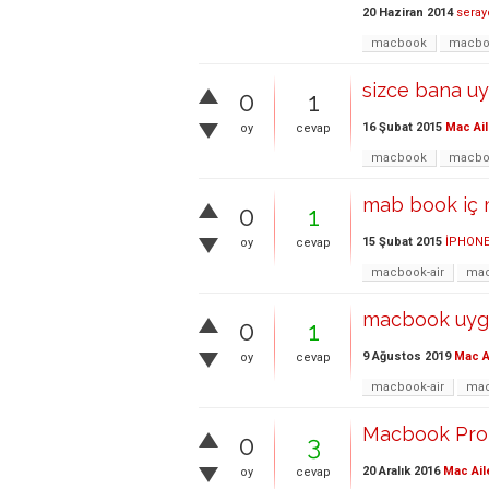
20 Haziran 2014
seray
macbook
macbo
sizce bana u
0
1
16 Şubat 2015
Mac Ail
oy
cevap
macbook
macboo
mab book iç
0
1
15 Şubat 2015
İPHONE
oy
cevap
macbook-air
mac
macbook uyg
0
1
9 Ağustos 2019
Mac A
oy
cevap
macbook-air
mac
Macbook Pro 
0
3
20 Aralık 2016
Mac Ail
oy
cevap