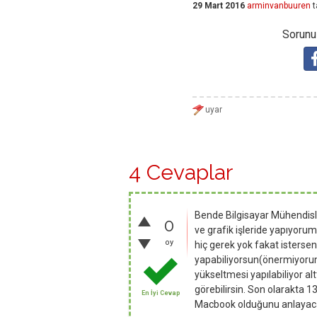
29 Mart 2016
arminvanbuuren
t
Sorunuz
4 Cevaplar
Bende Bilgisayar Mühendisli
0
ve grafik işleride yapıyoru
oy
hiç gerek yok fakat isters
yapabiliyorsun(önermiyoru
yükseltmesi yapılabiliyor alt
görebilirsin. Son olarakta 
En İyi Cevap
Macbook olduğunu anlayaca