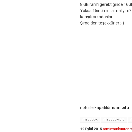
8 GB ram'i gerektiğinde 16GB
Yoksa 15inch mi almalıyım
karışık arkadaşlar.
Şimdiden teşekkürler :-)
notu ile kapatıldı:
isim bitti
macbook
macbook-pro
12 Eylül 2015
arminvanbuuren
Y