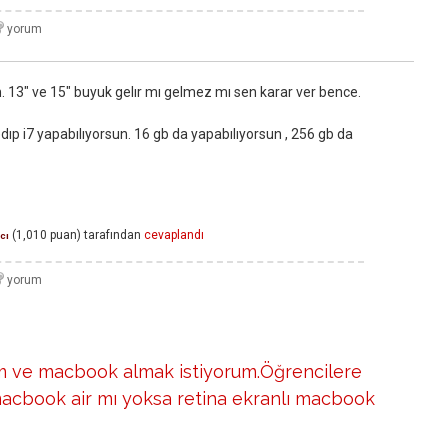
ın. 13" ve 15" buyuk gelır mı gelmez mı sen karar ver bence.
ıp i7 yapabılıyorsun. 16 gb da yapabılıyorsun , 256 gb da
(
1,010
puan)
tarafından
cevaplandı
cı
im ve macbook almak istiyorum.Öğrencilere
acbook air mı yoksa retina ekranlı macbook