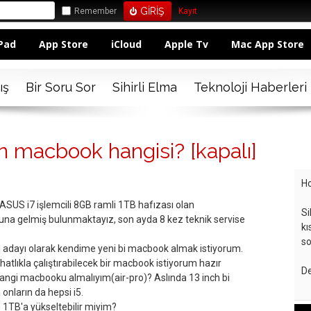
Remember
Kayıt
Pad
App Store
iCloud
Apple Tv
Mac App Store
ış
Bir Soru Sor
Sihirli Elma
Teknoloji Haberleri
n macbook hangisi?
[kapalı]
Ho
US i7 işlemcili 8GB ramli 1TB hafızası olan
Si
una gelmiş bulunmaktayız, son ayda 8 kez teknik servise
kı
so
 adayı olarak kendime yeni bi macbook almak istiyorum.
atlıkla çalıştırabilecek bir macbook istiyorum hazır
De
ngi macbooku almalıyım(air-pro)? Aslında 13 inch bi
nların da hepsi i5.
1TB'a yükseltebilir miyim?