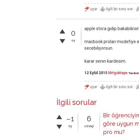
apple stora gıdıp bakabılırs
0
oy
macbook proları modefıye ed
secebılıyorsun.
karar senın kardesım.
12 Eylül 2015
Mrtgoktepe
Yardım
İlgili sorular
Bir öğrenciy
–1
6
göre uygun m
oy
cevap
pro mu?