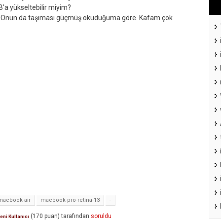
'a yükseltebilir miyim?
? Onun da taşıması güçmüş okuduğuma göre. Kafam çok
macbook-air
macbook-pro-retina-13
-
(
170
puan)
tarafından
soruldu
eni Kullanıcı