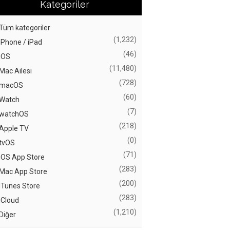
Kategoriler
Tüm kategoriler
(1,232)
iPhone / iPad
(46)
iOS
(11,480)
Mac Ailesi
(728)
macOS
(60)
Watch
(7)
watchOS
(218)
Apple TV
(0)
tvOS
(71)
iOS App Store
(283)
Mac App Store
(200)
iTunes Store
(283)
iCloud
(1,210)
Diğer