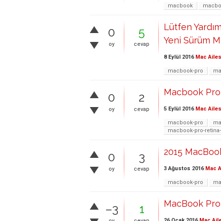
macbook
macboo
Lütfen Yardı
0
5
Yeni Sürüm M
oy
cevap
8 Eylül 2016
Mac Ailes
macbook-pro
ma
Macbook Pro 
0
2
5 Eylül 2016
Mac Ailes
oy
cevap
macbook-pro
ma
macbook-pro-retina
2015 MacBoo
0
3
3 Ağustos 2016
Mac A
oy
cevap
macbook-pro
ma
MacBook Pro a
–3
1
26 Ocak 2016
Mac Ail
oy
cevap