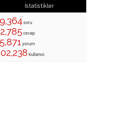
İstatistikler
19,364
soru
22,785
cevap
5,871
yorum
202,238
kullanıcı