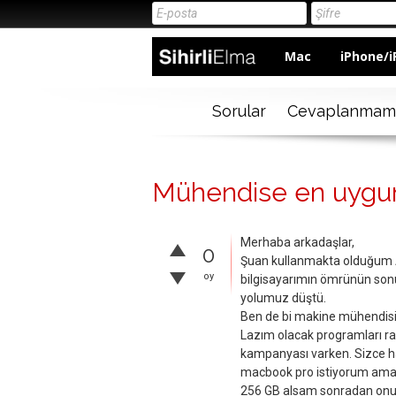
Mac
iPhone/i
Sorular
Cevaplanmam
Mühendise en uygu
Merhaba arkadaşlar,
0
Şuan kullanmakta olduğum AS
oy
bilgisayarımın ömrünün son
yolumuz düştü.
Ben de bi makine mühendisi
Lazım olacak programları rah
kampanyası varken. Sizce ha
macbook pro istiyorum ama o
256 GB alsam sonradan onu 