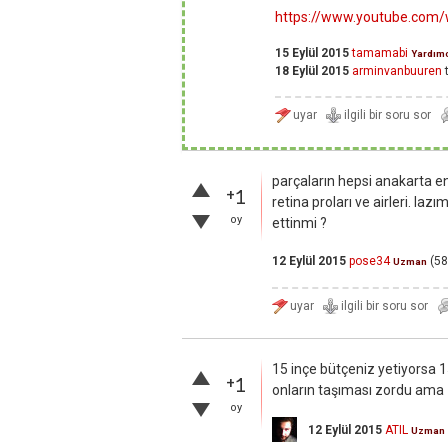
https://www.youtube.co
15 Eylül 2015
tamamabi
Yardım
18 Eylül 2015
arminvanbuuren
t
parçaların hepsi anakarta e
+1
retina proları ve airleri. l
oy
ettinmi ?
12 Eylül 2015
pose34
(
58
Uzman
15 inçe bütçeniz yetiyorsa 15
+1
onların taşıması zordu ama 1
oy
12 Eylül 2015
ATIL
Uzman