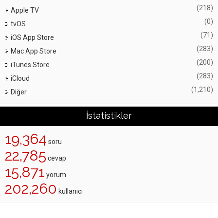
(218)
Apple TV
(0)
tvOS
(71)
iOS App Store
(283)
Mac App Store
(200)
iTunes Store
(283)
iCloud
(1,210)
Diğer
İstatistikler
19,364
soru
22,785
cevap
15,871
yorum
202,260
kullanıcı