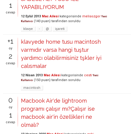
1
YAPABILIYORUM
cevap
12 Eylül 2013
Mac Ailesi
kategorisinde
melisozgor
Yeni
(
140
puan)
tarafından
soruldu
Kullanıcı
klavye
-
@
işareti
+1
klavyede home tusu macintosh
oy
varmıdır varsa hangi tuştur
2
yardımcı olabilirmisiniz tşkler iyi
cevap
calısmalar
12 Nisan 2013
Mac Ailesi
kategorisinde
cesti
Yeni
(
150
puan)
tarafından
soruldu
Kullanıcı
macintosh
0
Macbook Air'de lightroom
oy
programı çalışır mı?Çalışır ise
1
macbook air'in özellikleri ne
cevap
olmalı?