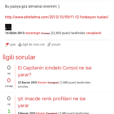
Bu yazıya göz atmanızı öneririm :)
http://www.sihirlielma.com/2013/10/09/f1-f2-fonksiyon-tuslari/
16 Ekim 2013
sezerergin
(
22,850
puan)
tarafından
cevaplandı
Uzman
İlgili sorular
0
El Capitanin icindeki Consol ne ise
oy
yarar?
0
22 Kasım 2015
Kevser
(
7,680
puan)
tarafından
Deneyimli
cevap
soruldu
0
5K imacde renk profilleri ne ise
oy
yarar
1
9 Kasım 2015
Kevser
(
7,680
puan)
tarafından
Deneyimli