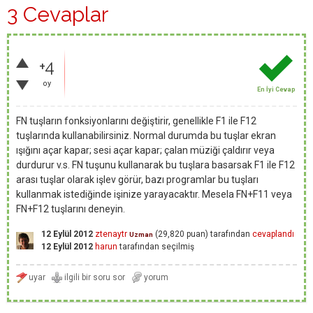
3 Cevaplar
+4
oy
En İyi Cevap
FN tuşların fonksiyonlarını değiştirir, genellikle F1 ile F12
tuşlarında kullanabilirsiniz. Normal durumda bu tuşlar ekran
ışığını açar kapar; sesi açar kapar; çalan müziği çaldırır veya
durdurur v.s. FN tuşunu kullanarak bu tuşlara basarsak F1 ile F12
arası tuşlar olarak işlev görür, bazı programlar bu tuşları
kullanmak istediğinde işinize yarayacaktır. Mesela FN+F11 veya
FN+F12 tuşlarını deneyin.
12 Eylül 2012
ztenaytr
(
29,820
puan)
tarafından
cevaplandı
Uzman
12 Eylül 2012
harun
tarafından
seçilmiş