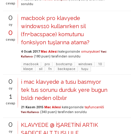
cevap
soruldu
0
macbook pro klavyede
oy
windows10 kullanırken sil
0
(fn+bacspace) komutunu
cevap
fonksiyon tuşlarına atama?
4 Ocak 2017
Mac Ailesi
kategorisinde
omuryuksel
Yeni
(
180
puan)
tarafından
soruldu
Kullanıcı
macbook
pro
bootcamp
windows
10
klavye
sil
fn
backspace
tuşu
0
i mac klavyede a tusu basmıyor
oy
tek tus sorunu durduk yere bugun
1
bsldı neden olbılır
cevap
21 Kasım 2015
Mac Ailesi
kategorisinde
tayfuncan65
(
340
puan)
tarafından
soruldu
Yeni Kullanıcı
0
KLAVYEDE @ İŞARETİNİ ARTIK
oy
SADECE ALT TUSU ILE