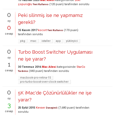
13 Haziran 2020
Mac Ailesi
kategorisinde
zeki
çopuroğlu
(
120
puan)
tarafından
soruldu
Yeni Kullanıcı
0
Peki silinmiş ise ne yapmamız
oy
gerekli?
0
15 Kasım 2017
kocort
(
170
puan)
Yeni Kullanıcı
cevap
tarafından
soruldu
pkg
mac
istaller
app
yükleyici
0
Turbo Boost Switcher Uygulaması
oy
ne işe yarar?
1
30 Temmuz 2016
Mac Ailesi
kategorisinde
StarCo
cevap
(
440
puan)
tarafından
soruldu
Yardımcı
macbook-pro-retina-15
pro-turbo-boost-over-clock-switcher
0
5K iMac'de Çözünürlülükler ne işe
oy
yarar?
3
25 Eylül 2015
Kevser
(
7,680
puan)
tarafından
Deneyimli
cevap
soruldu