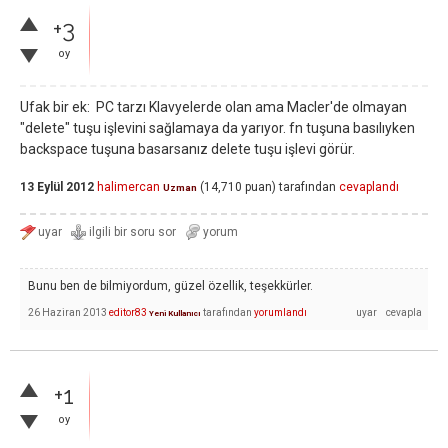
+3
oy
Ufak bir ek: PC tarzı Klavyelerde olan ama Macler'de olmayan
"delete" tuşu işlevini sağlamaya da yarıyor. fn tuşuna basılıyken
backspace tuşuna basarsanız delete tuşu işlevi görür.
13 Eylül 2012
halimercan
(
14,710
puan)
tarafından
cevaplandı
Uzman
Bunu ben de bilmiyordum, güzel özellik, teşekkürler.
26 Haziran 2013
editor83
tarafından
yorumlandı
Yeni Kullanıcı
+1
oy