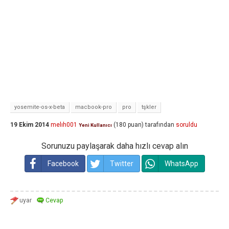
yosemite-os-x-beta
macbook-pro
pro
tşkler
19 Ekim 2014
melıh001
(
180
puan)
tarafından
soruldu
Yeni Kullanıcı
Sorunuzu paylaşarak daha hızlı cevap alın
Facebook
Twitter
WhatsApp