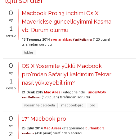
İlgili sorular
0
Macbook Pro 13 inchimi Os X
oy
Maverickse güncelleyimmi Kasma
1
vb. Durum olurmu
cevap
13 Temmuz 2014
avertanakbas
(
120
puan)
Yeni Kullanıcı
tarafından
soruldu
tşkler
0
OS X Yosemite yüklü Macbook
oy
pro'mdan Safariyi kaldırdım.Tekrar
1
nasıl yükleyebilirim?
cevap
21 Ocak 2015
Mac Ailesi
kategorisinde
TuncayACAR
(
170
puan)
tarafından
soruldu
Yeni Kullanıcı
yosemite-os-x-beta
macbook-pro
pro
0
17" Macbook pro
oy
25 Eylül 2014
Mac Ailesi
kategorisinde
burhanbora
2
(
420
puan)
tarafından
soruldu
Yardımcı