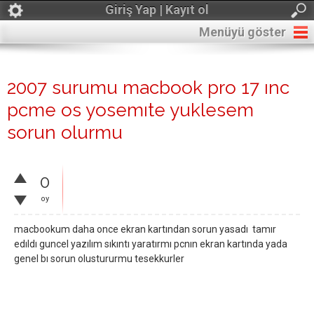
Giriş Yap | Kayıt ol
Menüyü göster
2007 surumu macbook pro 17 ınc
pcme os yosemıte yuklesem
sorun olurmu
0
oy
macbookum daha once ekran kartından sorun yasadı tamır
edıldı guncel yazılım sıkıntı yaratırmı pcnın ekran kartında yada
genel bı sorun olustururmu tesekkurler