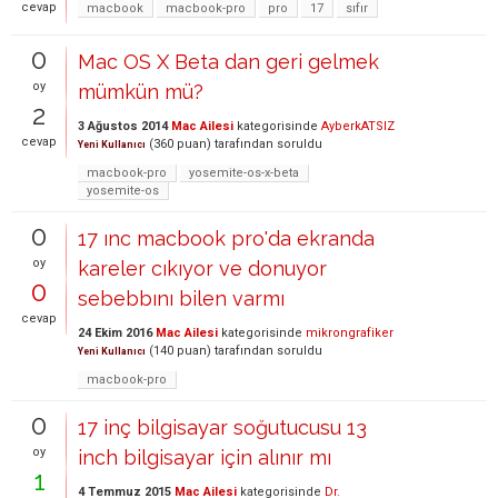
cevap
macbook
macbook-pro
pro
17
sıfır
0
Mac OS X Beta dan geri gelmek
oy
mümkün mü?
2
3 Ağustos 2014
Mac Ailesi
kategorisinde
AyberkATSIZ
cevap
(
360
puan)
tarafından
soruldu
Yeni Kullanıcı
macbook-pro
yosemite-os-x-beta
yosemite-os
0
17 ınc macbook pro'da ekranda
oy
kareler cıkıyor ve donuyor
0
sebebbını bilen varmı
cevap
24 Ekim 2016
Mac Ailesi
kategorisinde
mikrongrafiker
(
140
puan)
tarafından
soruldu
Yeni Kullanıcı
macbook-pro
0
17 inç bilgisayar soğutucusu 13
oy
inch bilgisayar için alınır mı
1
4 Temmuz 2015
Mac Ailesi
kategorisinde
Dr.