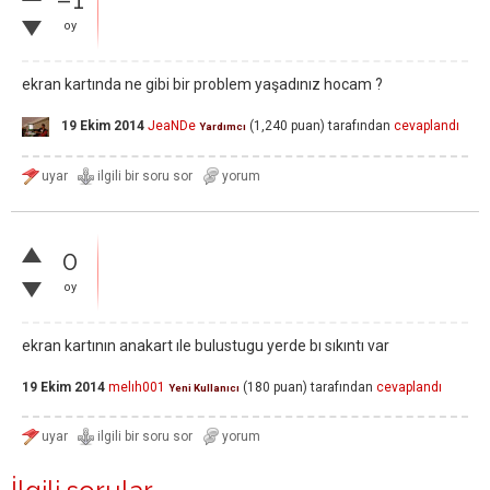
oy
ekran kartında ne gibi bir problem yaşadınız hocam ?
19 Ekim 2014
JeaNDe
(
1,240
puan)
tarafından
cevaplandı
Yardımcı
0
oy
ekran kartının anakart ıle bulustugu yerde bı sıkıntı var
19 Ekim 2014
melıh001
(
180
puan)
tarafından
cevaplandı
Yeni Kullanıcı