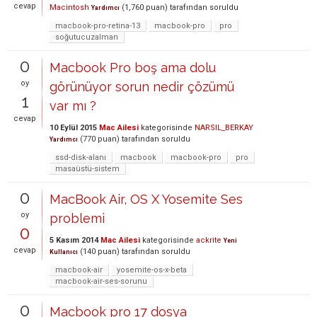
cevap
Macintosh
(
1,760
puan)
tarafından
soruldu
Yardımcı
macbook-pro-retina-13
macbook-pro
pro
soğutucuzalman
0
Macbook Pro boş ama dolu
oy
görünüyor sorun nedir çözümü
1
var mı ?
cevap
10 Eylül 2015
Mac Ailesi
kategorisinde
NARSIL_BERKAY
(
770
puan)
tarafından
soruldu
Yardımcı
ssd-disk-alanı
macbook
macbook-pro
pro
masaüstü-sistem
0
MacBook Air, OS X Yosemite Ses
oy
problemi
0
5 Kasım 2014
Mac Ailesi
kategorisinde
ackrite
Yeni
cevap
(
140
puan)
tarafından
soruldu
Kullanıcı
macbook-air
yosemite-os-x-beta
macbook-air-ses-sorunu
0
Macbook pro 17 dosya