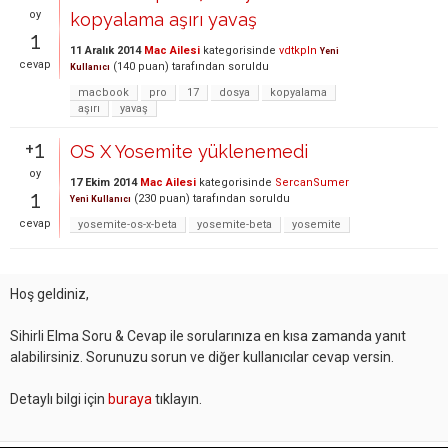
oy
kopyalama aşırı yavaş
1
11 Aralık 2014
Mac Ailesi
kategorisinde
vdtkpln
Yeni
cevap
(
140
puan)
tarafından
soruldu
Kullanıcı
macbook
pro
17
dosya
kopyalama
aşırı
yavaş
+1
OS X Yosemite yüklenemedi
oy
17 Ekim 2014
Mac Ailesi
kategorisinde
SercanSumer
1
(
230
puan)
tarafından
soruldu
Yeni Kullanıcı
cevap
yosemite-os-x-beta
yosemite-beta
yosemite
Hoş geldiniz,
Sihirli Elma Soru & Cevap ile sorularınıza en kısa zamanda yanıt
alabilirsiniz. Sorunuzu sorun ve diğer kullanıcılar cevap versin.
Detaylı bilgi için
buraya
tıklayın.