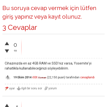
Bu soruya cevap vermek için lütfen
giriş yapınız
veya
kayıt olunuz
.
3 Cevaplar
0
oy
Cihazınızda en az 4GB RAM ve SSD'niz varsa, Yosemite'yi
rahatlıkla kullanabileceğinizi söyleyebilirim.
19 Ekim 2014
r00t
(
22,150
puan)
tarafından
cevaplandı
Uzman
–1