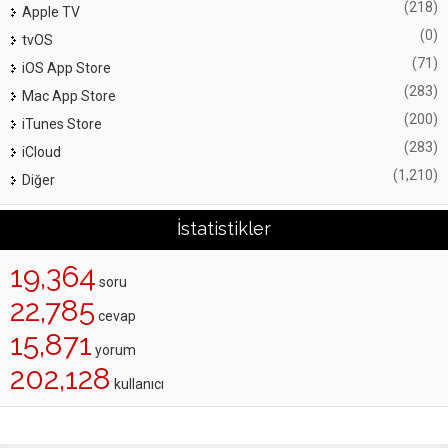
(218)
Apple TV
(0)
tvOS
(71)
iOS App Store
(283)
Mac App Store
(200)
iTunes Store
(283)
iCloud
(1,210)
Diğer
İstatistikler
19,364
soru
22,785
cevap
15,871
yorum
202,128
kullanıcı