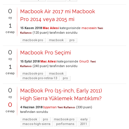
0
Macbook Air 2017 mi Macbook
oy
Pro 2014 veya 2015 mi
1
15 Kasım 2018
Mac Ailesi
kategorisinde
macvswin
Yeni
cevap
(
120
puan)
tarafından
soruldu
Kullanıcı
macbook-pro
macbook
pro
0
Macbook Pro Seçimi
oy
15 Eylül 2018
Mac Ailesi
kategorisinde
OnurD.
Yeni
1
(
240
puan)
tarafından
soruldu
Kullanıcı
cevap
macbook-pro
macbook
macbook-pro-retina-13
pro
0
MacBook Pro (15-inch, Early 2011)
oy
High Sierra Yüklemek Mantıklımı?
0
4 Haziran 2018
byyaman
(
330
puan)
Yeni Kullanıcı
cevap
tarafından
soruldu
macbook
pro
macbook-pro
early
macos-high-sierra
performans
2011