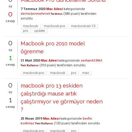
oy
7 Temmuz 2020
Mac Ailesi
kategorisinde
0
demirdenmehmet
(
580
puan)
tarafından
Yardımcı
soruldu
cevap
macbook
macbook-pro
macbook-air-13
pro
update
0
Macbook pro 2010 model
oy
öğrenme
1
31 Mart 2020
Mac Ailesi
kategorisinde
serhan613461
cevap
(
310
puan)
tarafından
soruldu
Yeni Kullanıcı
macbook-pro
macbook
pro
mac
0
macbook pro 13 eskiden
oy
çalıştırdığı mause artık
1
çalıştırmıyor ve görmüyor neden
cevap
?
25 Nisan 2019
Mac Ailesi
kategorisinde
berfin
korkmaz
(
120
puan)
tarafından
soruldu
Yeni Kullanıcı
macbook-pro
macbook
pro