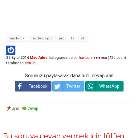
macbook
macbook-pro
pro
17
sıfır
25 Eylül 2014
Mac Ailesi
kategorisinde
burhanbora
(
420
puan)
Yardımcı
tarafından
soruldu
Sorunuzu paylaşarak daha hızlı cevap alın
Facebook
Twitter
WhatsApp
Bu soruya cevap vermek için lütfen