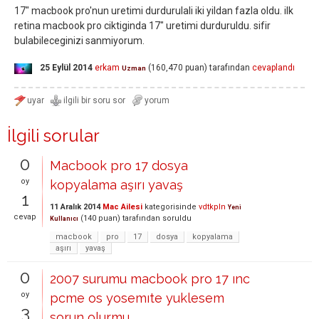
17" macbook pro'nun uretimi durdurulali iki yildan fazla oldu. ilk
retina macbook pro ciktiginda 17" uretimi durduruldu. sifir
bulabileceginizi sanmiyorum.
25 Eylül 2014
erkam
(
160,470
puan)
tarafından
cevaplandı
Uzman
İlgili sorular
0
Macbook pro 17 dosya
oy
kopyalama aşırı yavaş
1
11 Aralık 2014
Mac Ailesi
kategorisinde
vdtkpln
Yeni
cevap
(
140
puan)
tarafından
soruldu
Kullanıcı
macbook
pro
17
dosya
kopyalama
aşırı
yavaş
0
2007 surumu macbook pro 17 ınc
oy
pcme os yosemıte yuklesem
3
sorun olurmu