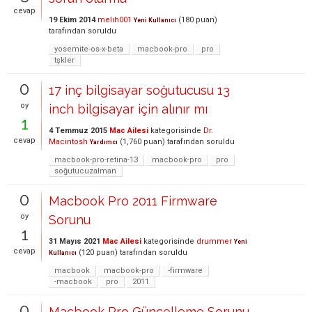
cevap
19 Ekim 2014
melıh001
(
180
puan)
Yeni Kullanıcı
tarafından
soruldu
yosemite-os-x-beta
macbook-pro
pro
tşkler
0
17 inç bilgisayar soğutucusu 13
oy
inch bilgisayar için alınır mı
1
4 Temmuz 2015
Mac Ailesi
kategorisinde
Dr.
cevap
Macintosh
(
1,760
puan)
tarafından
soruldu
Yardımcı
macbook-pro-retina-13
macbook-pro
pro
soğutucuzalman
0
Macbook Pro 2011 Firmware
oy
Sorunu
1
31 Mayıs 2021
Mac Ailesi
kategorisinde
drummer
Yeni
cevap
(
120
puan)
tarafından
soruldu
Kullanıcı
macbook
macbook-pro
-firmware
-macbook
pro
2011
0
Macbook Pro Güncelleme Sorunu