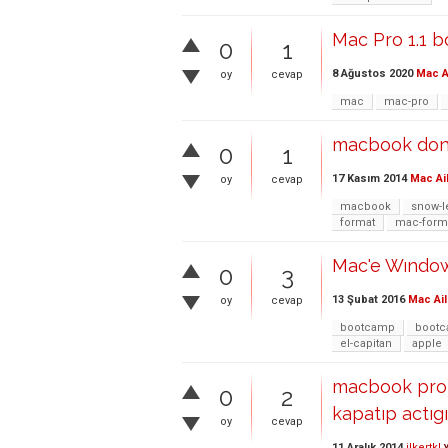
Mac Pro 1.1 b
0
1
8 Ağustos 2020
Mac A
oy
cevap
mac
mac-pro
macbook donuy
0
1
17 Kasım 2014
Mac Ai
oy
cevap
macbook
snow-l
format
mac-form
Mac'e Wındow
0
3
13 Şubat 2016
Mac Ail
oy
cevap
bootcamp
bootc
el-capitan
apple
macbook pro a
0
2
kapatıp actıgı
oy
cevap
11 Aralık 2014
ilkertkl