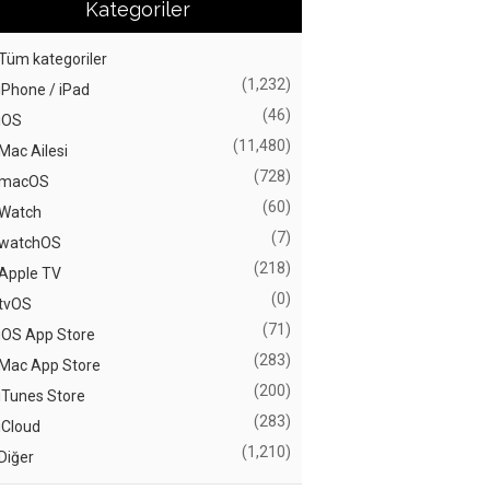
Kategoriler
Tüm kategoriler
(1,232)
iPhone / iPad
(46)
iOS
(11,480)
Mac Ailesi
(728)
macOS
(60)
Watch
(7)
watchOS
(218)
Apple TV
(0)
tvOS
(71)
iOS App Store
(283)
Mac App Store
(200)
iTunes Store
(283)
iCloud
(1,210)
Diğer