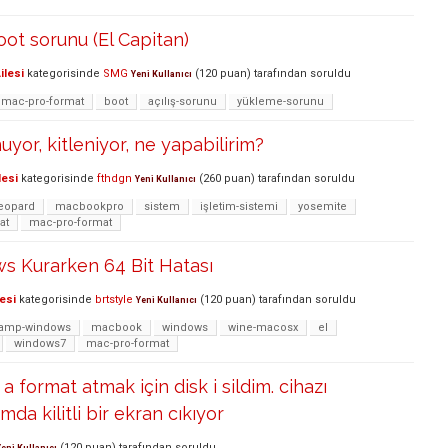
oot sorunu (El Capitan)
ilesi
kategorisinde
SMG
(
120
puan)
tarafından
soruldu
Yeni Kullanıcı
mac-pro-format
boot
açılış-sorunu
yükleme-sorunu
or, kitleniyor, ne yapabilirim?
lesi
kategorisinde
fthdgn
(
260
puan)
tarafından
soruldu
Yeni Kullanıcı
eopard
macbookpro
sistem
işletim-sistemi
yosemite
at
mac-pro-format
s Kurarken 64 Bit Hatası
esi
kategorisinde
brtstyle
(
120
puan)
tarafından
soruldu
Yeni Kullanıcı
amp-windows
macbook
windows
wine-macosx
el
windows7
mac-pro-format
 format atmak için disk i sildim. cihazı
mda kilitli bir ekran cıkıyor
(
120
puan)
tarafından
soruldu