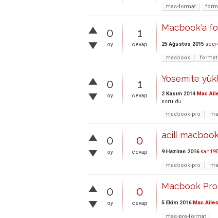
mac-format
form
Macbook'a fo
0
1
25 Ağustos 2015
secr
oy
cevap
macbook
format
Yosemite yükl
0
1
2 Kasım 2014
Mac Ail
oy
cevap
soruldu
macbook-pro
ma
acill macbook 
0
0
9 Haziran 2016
kan19
oy
cevap
macbook-pro
ma
Macbook Pro 
0
0
5 Ekim 2016
Mac Ailes
oy
cevap
mac-pro-format