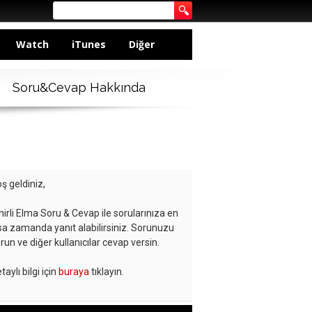
Watch
iTunes
Diğer
Soru&Cevap Hakkında
ş geldiniz,
hirli Elma Soru & Cevap ile sorularınıza en
sa zamanda yanıt alabilirsiniz. Sorunuzu
run ve diğer kullanıcılar cevap versin.
taylı bilgi için
buraya
tıklayın.