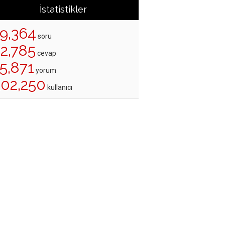
İstatistikler
19,364
soru
22,785
cevap
5,871
yorum
202,250
kullanıcı