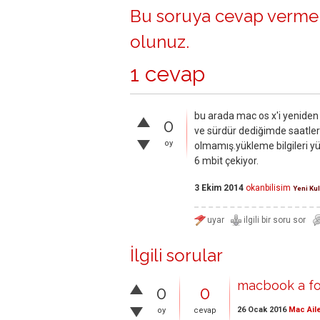
Bu soruya cevap vermek
olunuz
.
1 cevap
bu arada mac os x'i yeniden
0
ve sürdür dediğimde saatler
oy
olmamış.yükleme bilgileri yük
6 mbit çekiyor.
3 Ekim 2014
okanbilisim
Yeni Kul
İlgili sorular
macbook a fo
0
0
26 Ocak 2016
Mac Ail
oy
cevap