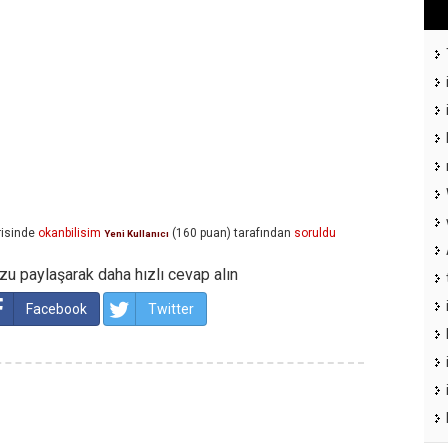
isinde
okanbilisim
(
160
puan)
tarafından
soruldu
Yeni Kullanıcı
u paylaşarak daha hızlı cevap alın
Facebook
Twitter