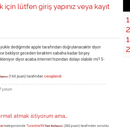
 için lütfen
giriş yapınız
veya
kayıt
1
 yükle dediğimde apple tarafından doğrulanacaktır diyor
ce bekliyor.geceden bıraktım sabaha kadar birşey
leniyor diyor.acaba internet hızından dolayı olabilir mi? 5-
(
160
puan)
tarafından
cevaplandı
lanıcı
rmat atmak istiyorum ama...
esi
kategorisinde
Turanblal93
(
260
puan)
tarafından
soruldu
Yeni Kullanıcı