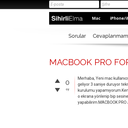
Mac
iPhone/i
Sorular
Cevaplanmam
MACBOOK PRO FO
Merhaba, Yeni mac kullanıcı
0
geliyor 3 saniye duruyor tek
oy
kurulumu yapamıyorum.Kendi 
o ekrana yönlenip bip sesine
yapabilirim.MACBOOK PRO