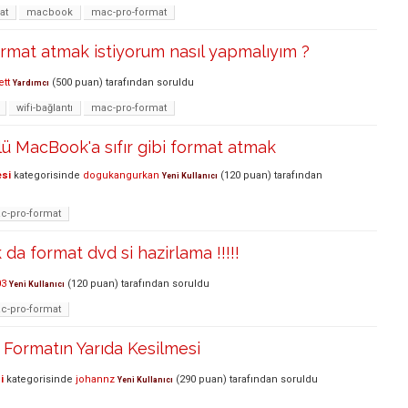
at
macbook
mac-pro-format
rmat atmak istiyorum nasıl yapmalıyım ?
ett
(
500
puan)
tarafından
soruldu
Yardımcı
wifi-bağlantı
mac-pro-format
ü MacBook'a sıfır gibi format atmak
esi
kategorisinde
dogukangurkan
(
120
puan)
tarafından
Yeni Kullanıcı
c-pro-format
da format dvd si hazirlama !!!!!
03
(
120
puan)
tarafından
soruldu
Yeni Kullanıcı
c-pro-format
Formatın Yarıda Kesilmesi
i
kategorisinde
johannz
(
290
puan)
tarafından
soruldu
Yeni Kullanıcı