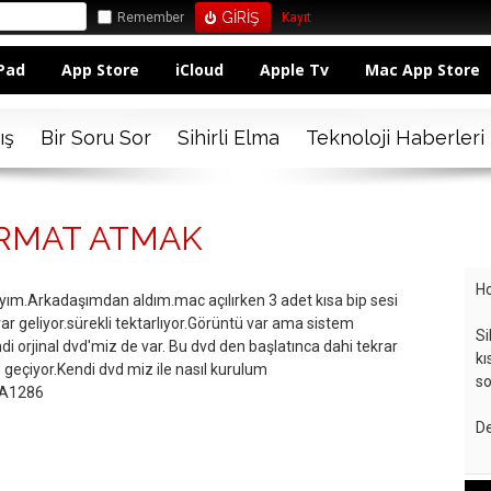
Remember
Kayıt
Pad
App Store
iCloud
Apple Tv
Mac App Store
ış
Bir Soru Sor
Sihirli Elma
Teknoloji Haberleri
RMAT ATMAK
Ho
yım.Arkadaşımdan aldım.mac açılırken 3 adet kısa bip sesi
rar geliyor.sürekli tektarlıyor.Görüntü var ama sistem
Si
orjinal dvd'miz de var. Bu dvd den başlatınca dahi tekrar
kı
 geçiyor.Kendi dvd miz ile nasıl kurulum
so
 A1286
De