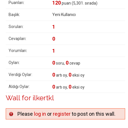
120
Puanları:
puan (
5,301
. sırada)
Başlık:
Yeni Kullanıcı
1
Soruları:
0
Cevapları:
1
Yorumları:
0
0
Oyları:
soru,
cevap
0
0
Verdiği Oylar:
artı oy,
eksi oy
0
0
Aldığı Oylar:
artı oy,
eksi oy
Wall for ilkertkl
Please
log in
or
register
to post on this wall.