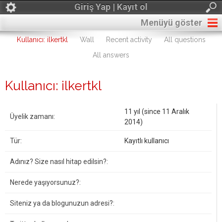
Giriş Yap | Kayıt ol
Menüyü göster
Kullanıcı: ilkertkl
Wall
Recent activity
All questions
All answers
Kullanıcı: ilkertkl
11 yıl (since 11 Aralık
Üyelik zamanı:
2014)
Tür:
Kayıtlı kullanıcı
Adınız? Size nasıl hitap edilsin?:
Nerede yaşıyorsunuz?:
Siteniz ya da blogunuzun adresi?: