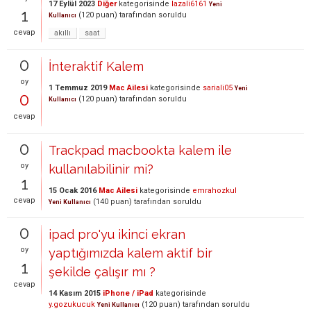
17 Eylül 2023
Diğer
kategorisinde
lazali6161
Yeni
1
(
120
puan)
tarafından
soruldu
Kullanıcı
cevap
akıllı
saat
0
İnteraktif Kalem
oy
1 Temmuz 2019
Mac Ailesi
kategorisinde
sariali05
Yeni
0
(
120
puan)
tarafından
soruldu
Kullanıcı
cevap
0
Trackpad macbookta kalem ile
oy
kullanılabilinir mi?
1
15 Ocak 2016
Mac Ailesi
kategorisinde
emrahozkul
cevap
(
140
puan)
tarafından
soruldu
Yeni Kullanıcı
0
ipad pro'yu ikinci ekran
oy
yaptığımızda kalem aktif bir
1
şekilde çalışır mı ?
cevap
14 Kasım 2015
iPhone / iPad
kategorisinde
y.gozukucuk
(
120
puan)
tarafından
soruldu
Yeni Kullanıcı