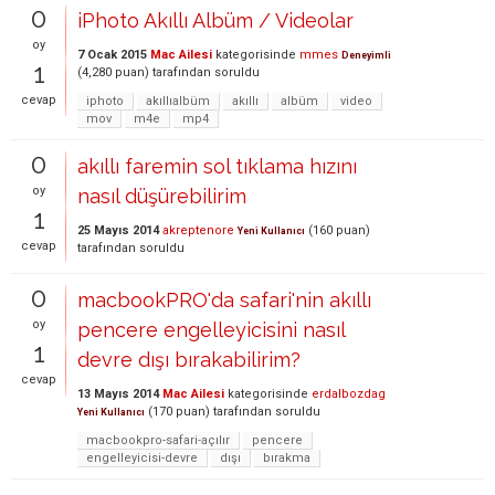
0
iPhoto Akıllı Albüm / Videolar
oy
7 Ocak 2015
Mac Ailesi
kategorisinde
mmes
Deneyimli
1
(
4,280
puan)
tarafından
soruldu
cevap
iphoto
akıllıalbüm
akıllı
albüm
video
mov
m4e
mp4
0
akıllı faremin sol tıklama hızını
oy
nasıl düşürebilirim
1
25 Mayıs 2014
akreptenore
(
160
puan)
Yeni Kullanıcı
cevap
tarafından
soruldu
0
macbookPRO'da safari'nin akıllı
oy
pencere engelleyicisini nasıl
1
devre dışı bırakabilirim?
cevap
13 Mayıs 2014
Mac Ailesi
kategorisinde
erdalbozdag
(
170
puan)
tarafından
soruldu
Yeni Kullanıcı
macbookpro-safari-açılır
pencere
engelleyicisi-devre
dışı
bırakma