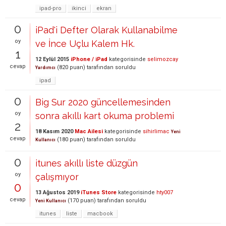
ipad-pro
ikinci
ekran
0
iPad'i Defter Olarak Kullanabilme
oy
ve İnce Uçlu Kalem Hk.
1
12 Eylül 2015
iPhone / iPad
kategorisinde
selimozcay
cevap
(
820
puan)
tarafından
soruldu
Yardımcı
ipad
0
Big Sur 2020 güncellemesinden
oy
sonra akıllı kart okuma problemi
2
18 Kasım 2020
Mac Ailesi
kategorisinde
sihirlimac
Yeni
cevap
(
180
puan)
tarafından
soruldu
Kullanıcı
0
itunes akıllı liste düzgün
oy
çalışmıyor
0
13 Ağustos 2019
iTunes Store
kategorisinde
hty007
cevap
(
170
puan)
tarafından
soruldu
Yeni Kullanıcı
itunes
liste
macbook