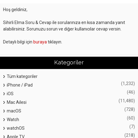
Hoş geldiniz,
Sihirli Elma Soru & Cevap ile sorularınıza en kısa zamanda yanıt
alabilirsiniz. Sorunuzu sorun ve diğer kullanıcılar cevap versin.
Detaylı bilgi için
buraya
tıklayın.
Kategoriler
Tüm kategoriler
(1,232)
iPhone / iPad
(46)
iOS
(11,480)
Mac Ailesi
(728)
macOS
(60)
Watch
(7)
watchOS
(218)
Apple TV