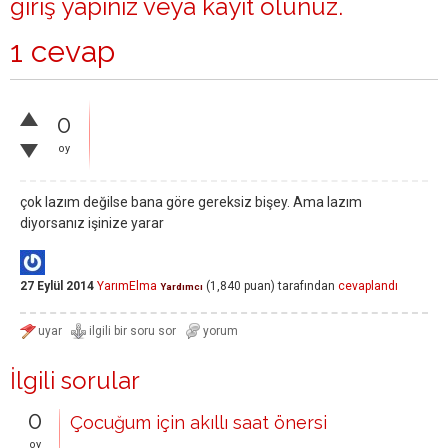
giriş yapınız
veya
kayıt olunuz
.
1 cevap
0
oy
çok lazım değilse bana göre gereksiz bişey. Ama lazım
diyorsanız işinize yarar
27 Eylül 2014
YarımElma
(
1,840
puan)
tarafından
cevaplandı
Yardımcı
İlgili sorular
0
Çocuğum için akıllı saat önersi
oy