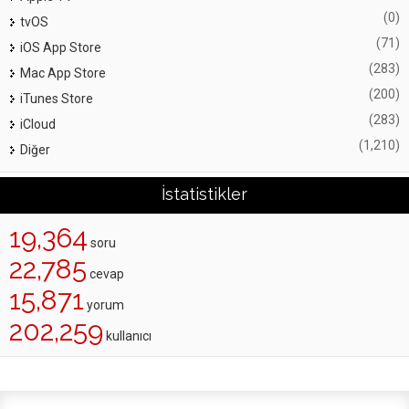
(0)
tvOS
(71)
iOS App Store
(283)
Mac App Store
(200)
iTunes Store
(283)
iCloud
(1,210)
Diğer
İstatistikler
19,364
soru
22,785
cevap
15,871
yorum
202,259
kullanıcı