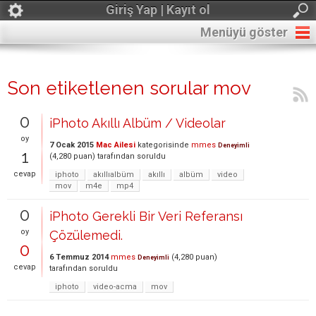
Giriş Yap | Kayıt ol
Menüyü göster
Son etiketlenen sorular mov
0
iPhoto Akıllı Albüm / Videolar
oy
7 Ocak 2015
Mac Ailesi
kategorisinde
mmes
Deneyimli
1
(
4,280
puan)
tarafından
soruldu
cevap
iphoto
akıllıalbüm
akıllı
albüm
video
mov
m4e
mp4
0
iPhoto Gerekli Bir Veri Referansı
oy
Çözülemedi.
0
6 Temmuz 2014
mmes
(
4,280
puan)
Deneyimli
cevap
tarafından
soruldu
iphoto
video-acma
mov