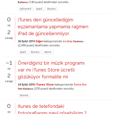
(
140
puan)
tarafından
soruldu
Kullanıcı
iphone4
ipad
itunes
0
iTunes den güncellediğim
oy
eşzamanlama yapmama rağmen
2
iPad de güncellenmiyor
cevap
26 Eylül 2013
Diğer
kategorisinde
eozbay
Yardımcı
(
2,490
puan)
tarafından
soruldu
ipad
itunes
store
–1
Önerdiğiniz bir müzik programı
oy
var mı iTunes Store ücretli
2
gözüküyor formalite mi
cevap
24 Eylül 2015
iTunes Store
kategorisinde
Esma Nur
(
270
puan)
tarafından
soruldu
Yeni Kullanıcı
itunes
0
İtunes de telefondaki
oy
fotoğraflarımı nasıl görebilirim ?