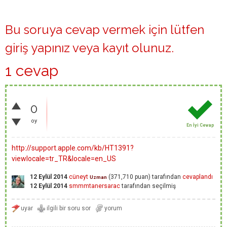
Bu soruya cevap vermek için lütfen
giriş yapınız
veya
kayıt olunuz
.
1 cevap
0
oy
En İyi Cevap
http://support.apple.com/kb/HT1391?
viewlocale=tr_TR&locale=en_US
12 Eylül 2014
cüneyt
(
371,710
puan)
tarafından
cevaplandı
Uzman
12 Eylül 2014
smmmtanersarac
tarafından
seçilmiş