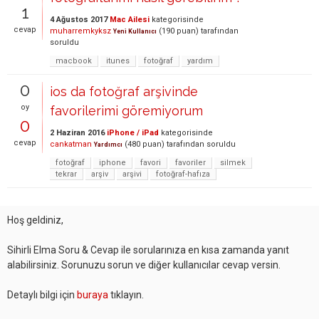
1
4 Ağustos 2017
Mac Ailesi
kategorisinde
cevap
muharremkyksz
(
190
puan)
tarafından
Yeni Kullanıcı
soruldu
macbook
itunes
fotoğraf
yardım
0
ios da fotoğraf arşivinde
oy
favorilerimi göremiyorum
0
2 Haziran 2016
iPhone / iPad
kategorisinde
cevap
cankatman
(
480
puan)
tarafından
soruldu
Yardımcı
fotoğraf
iphone
favori
favoriler
silmek
tekrar
arşiv
arşivi
fotoğraf-hafıza
Hoş geldiniz,
Sihirli Elma Soru & Cevap ile sorularınıza en kısa zamanda yanıt
alabilirsiniz. Sorunuzu sorun ve diğer kullanıcılar cevap versin.
Detaylı bilgi için
buraya
tıklayın.