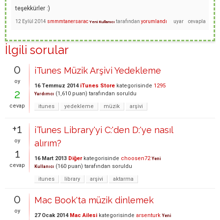
teşekkürler :)
12 Eylül 2014
smmmtanersarac
tarafından
yorumlandı
Yeni Kullanıcı
İlgili sorular
0
iTunes Müzik Arşivi Yedekleme
oy
16 Temmuz 2014
iTunes Store
kategorisinde
1295
2
(
1,610
puan)
tarafından
soruldu
Yardımcı
cevap
itunes
yedekleme
müzik
arşivi
+1
iTunes Library'yi C:'den D:'ye nasıl
oy
alırım?
1
16 Mart 2013
Diğer
kategorisinde
choosen72
Yeni
cevap
(
160
puan)
tarafından
soruldu
Kullanıcı
itunes
library
arşivi
aktarma
0
Mac Book'ta müzik dinlemek
oy
27 Ocak 2014
Mac Ailesi
kategorisinde
arsenturk
Yeni