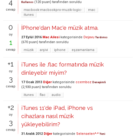
4
(
120
puan)
tarafından
soruldu
Kullanıcı
cevap
macbook-macbookpro-muzik-logic-
mac
itunes
0
İPhone'dan Mac'e müzik atma.
oy
27 Eylül 2016
Mac Ailesi
kategorisinde
Dejavu
Yardımcı
1
(
670
puan)
tarafından
soruldu
cevap
müzik
arşivi
iphone
eşzamanlama
+1
iTunes ile .flac formatında müzik
oy
dinleyebir miyim?
3
17 Ocak 2013
Diğer
kategorisinde
ccemboz
Deneyimli
cevap
(
2,930
puan)
tarafından
soruldu
itunes
flac
audio
+2
iTunes 11'de iPad, iPhone vs
oy
cihazlara nasıl müzik
3
yükleyebilirim?
cevap
31 Aralık 2012
Diğer
kategorisinde
Selenselen*-*
Yeni