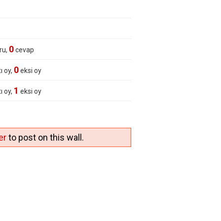
0
ru,
cevap
0
ı oy,
eksi oy
1
ı oy,
eksi oy
2
er
to post on this wall.