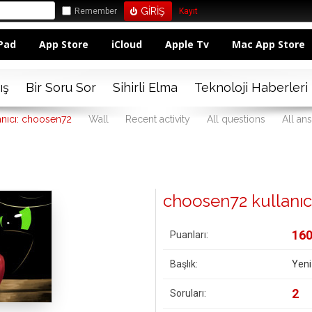
Remember
Kayıt
Pad
App Store
iCloud
Apple Tv
Mac App Store
ış
Bir Soru Sor
Sihirli Elma
Teknoloji Haberleri
anıcı: choosen72
Wall
Recent activity
All questions
All an
choosen72 kullanıcısı
16
Puanları:
Başlık:
Yeni
2
Soruları: