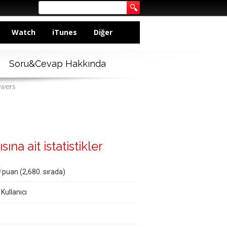
Watch
iTunes
Diğer
Soru&Cevap Hakkında
swers
na ait istatistikler
0
puan (
2,680
. sırada)
 Kullanıcı