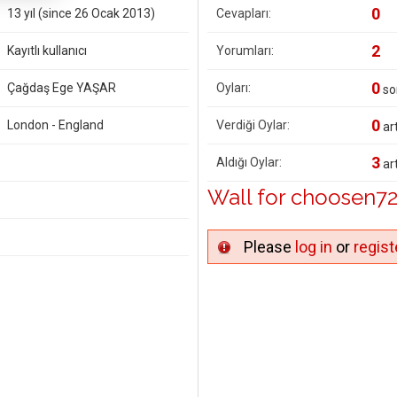
0
13 yıl (since 26 Ocak 2013)
Cevapları:
2
Kayıtlı kullanıcı
Yorumları:
0
Çağdaş Ege YAŞAR
Oyları:
so
0
London - England
Verdiği Oylar:
art
3
Aldığı Oylar:
art
Wall for choosen7
Please
log in
or
regist