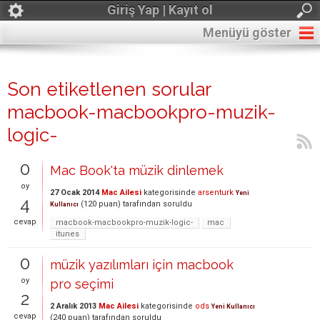
Giriş Yap | Kayıt ol
Menüyü göster
Son etiketlenen sorular
macbook-macbookpro-muzik-
logic-
0
Mac Book'ta müzik dinlemek
oy
27 Ocak 2014
Mac Ailesi
kategorisinde
arsenturk
Yeni
4
(
120
puan)
tarafından
soruldu
Kullanıcı
cevap
macbook-macbookpro-muzik-logic-
mac
itunes
0
müzik yazılımları için macbook
oy
pro seçimi
2
2 Aralık 2013
Mac Ailesi
kategorisinde
ods
Yeni Kullanıcı
cevap
(
240
puan)
tarafından
soruldu