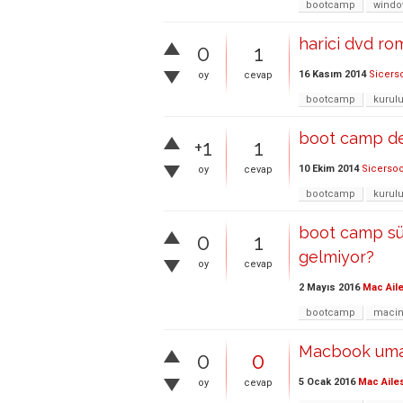
bootcamp
windo
harici dvd rom
0
1
16 Kasım 2014
Sicers
oy
cevap
bootcamp
kurul
boot camp de
+1
1
10 Ekim 2014
Sicerso
oy
cevap
bootcamp
kurul
boot camp sür
0
1
gelmiyor?
oy
cevap
2 Mayıs 2016
Mac Aile
bootcamp
macin
Macbook uma 
0
0
5 Ocak 2016
Mac Aile
oy
cevap