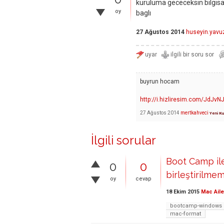
kuruluma gececeksın bılgısa
oy
baglı
27 Ağustos 2014
huseyin.yavu
buyrun hocam
http://i.hizliresim.com/JdJvN
27 Ağustos 2014
mertkahveci
Yeni Ku
İlgili sorular
Boot Camp il
0
0
birleştirilme
oy
cevap
18 Ekim 2015
Mac Aile
bootcamp-windows
mac-format