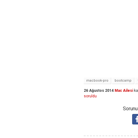
macbook-pro
bootcamp
26 Ağustos 2014
Mac Ailesi
ka
soruldu
Sorunuz