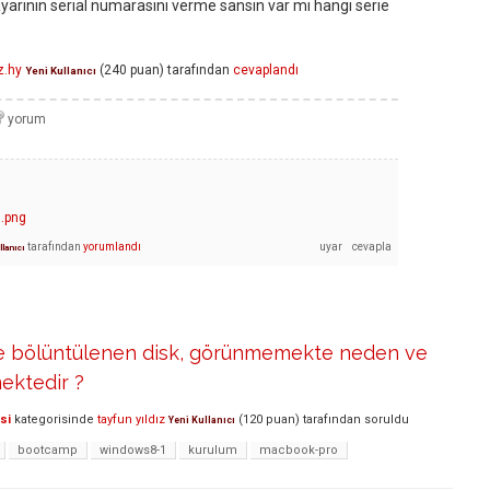
yarının serıal numarasını verme sansın var mı hangı serıe
z.hy
(
240
puan)
tarafından
cevaplandı
Yeni Kullanıcı
J.png
tarafından
yorumlandı
llanıcı
e bölüntülenen disk, görünmemekte neden ve
mektedir ?
si
kategorisinde
tayfun yıldız
(
120
puan)
tarafından
soruldu
Yeni Kullanıcı
bootcamp
windows8-1
kurulum
macbook-pro