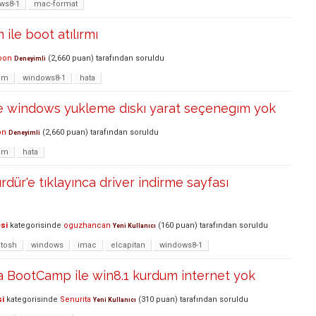
ws8-1
mac-format
 ile boot atılırmı
oon
(
2,660
puan)
tarafından
soruldu
Deneyimli
um
windows8-1
hata
 windows yukleme dıskı yarat seçenegım yok
on
(
2,660
puan)
tarafından
soruldu
Deneyimli
um
hata
dür'e tıklayınca driver indirme sayfası
si
kategorisinde
oguzhancan
(
160
puan)
tarafından
soruldu
Yeni Kullanıcı
tosh
windows
imac
elcapitan
windows8-1
BootCamp ile win8.1 kurdum internet yok
si
kategorisinde
Senurita
(
310
puan)
tarafından
soruldu
Yeni Kullanıcı