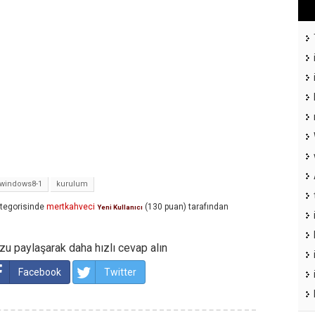
windows8-1
kurulum
tegorisinde
mertkahveci
(
130
puan)
tarafından
Yeni Kullanıcı
u paylaşarak daha hızlı cevap alın
Facebook
Twitter