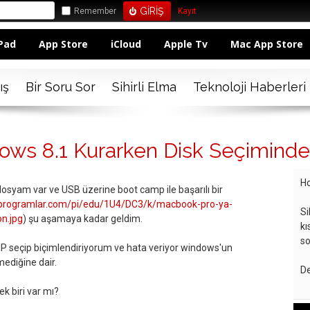
Remember
Kayıt
Pad
App Store
iCloud
Apple Tv
Mac App Store
ış
Bir Soru Sor
Sihirli Elma
Teknoloji Haberleri
ows 8.1 Kurarken Disk Seçiminde
Ho
 dosyam var ve USB üzerine boot camp ile başarılı bir
.programlar.com/pi/edu/1U4/DC3/k/macbook-pro-ya-
Si
n.jpg
) şu aşamaya kadar geldim.
kı
so
seçip biçimlendiriyorum ve hata veriyor windows'un
mediğine dair.
De
k biri var mı?