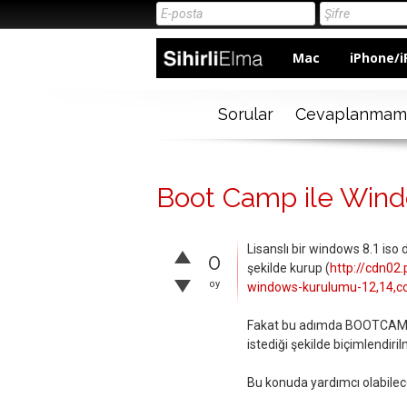
Mac
iPhone/i
Sorular
Cevaplanmam
Boot Camp ile Wind
Lisanslı bir windows 8.1 iso
0
şekilde kurup (
http://cdn02
oy
windows-kurulumu-12,14,co
Fakat bu adımda BOOTCAMP 
istediği şekilde biçimlendiril
Bu konuda yardımcı olabilece