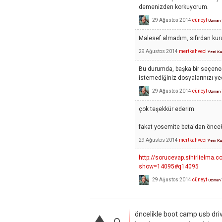
demenizden korkuyorum.
29 Ağustos 2014
cüneyt
Uzman
Malesef almadım, sıfırdan ku
29 Ağustos 2014
mertkahveci
Yeni Ku
Bu durumda, başka bir seçeneğ
istemediğiniz dosyalarınızı yed
29 Ağustos 2014
cüneyt
Uzman
çok teşekkür ederim.
fakat yosemite beta'dan öncek
29 Ağustos 2014
mertkahveci
Yeni Ku
http://sorucevap.sihirlielm
show=14095#q14095
29 Ağustos 2014
cüneyt
Uzman
öncelikle boot camp usb drive
0