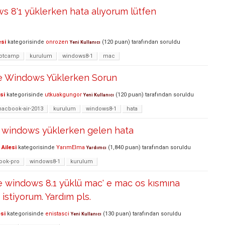
 8'1 yüklerken hata alıyorum lütfen
esi
kategorisinde
onrozen
(
120
puan)
tarafından
soruldu
Yeni Kullanıcı
otcamp
kurulum
windows8-1
mac
e Windows Yüklerken Sorun
si
kategorisinde
utkuakgungor
(
120
puan)
tarafından
soruldu
Yeni Kullanıcı
macbook-air-2013
kurulum
windows8-1
hata
 windows yüklerken gelen hata
Ailesi
kategorisinde
YarımElma
(
1,840
puan)
tarafından
soruldu
Yardımcı
ok-pro
windows8-1
kurulum
e windows 8.1 yüklü mac' e mac os kısmına
istiyorum. Yardım pls.
si
kategorisinde
enistasci
(
130
puan)
tarafından
soruldu
Yeni Kullanıcı