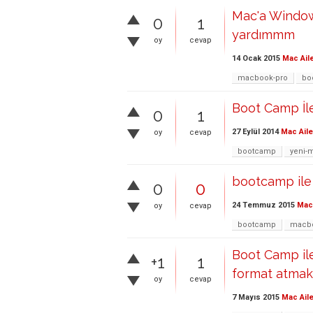
Mac'a Windows
0
1
yardımmm
oy
cevap
14 Ocak 2015
Mac Ail
macbook-pro
bo
Boot Camp İl
0
1
27 Eylül 2014
Mac Aile
oy
cevap
bootcamp
yeni-
bootcamp ile
0
0
24 Temmuz 2015
Mac 
oy
cevap
bootcamp
macbo
Boot Camp il
+1
1
format atmak 
oy
cevap
7 Mayıs 2015
Mac Aile