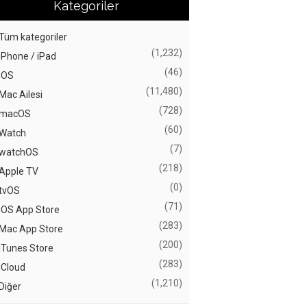
Kategoriler
Tüm kategoriler
(1,232)
iPhone / iPad
(46)
iOS
(11,480)
Mac Ailesi
(728)
macOS
(60)
Watch
(7)
watchOS
(218)
Apple TV
(0)
tvOS
(71)
iOS App Store
(283)
Mac App Store
(200)
iTunes Store
(283)
iCloud
(1,210)
Diğer