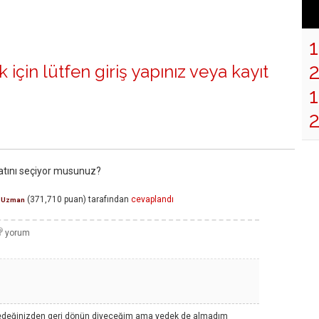
 için lütfen
giriş yapınız
veya
kayıt
1
atını seçiyor musunuz?
(
371,710
puan)
tarafından
cevaplandı
Uzman
 yedeğinizden geri dönün diyeceğim ama yedek de almadım