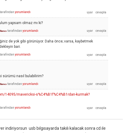
tarafından
yorumlandı
rulum yapsam olmaz mı ki?
tarafından
yorumlandı
llanıcı
iniz de yok gibi görünüyor. Daha önce; varsa, kaybetmek
ekleyin bari.
tarafından
yorumlandı
i sürümü nasıl bulabilirim?
tarafından
yorumlandı
llanıcı
a.com/14095/mavericksi-s%C4%B1f%C4%B1rdan-kurmak?
tarafından
yorumlandı
r indiriyorsun usb bılgısayarda takılı kalacak sonra cd ıle