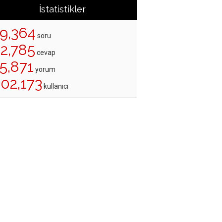
İstatistikler
19,364
soru
22,785
cevap
5,871
yorum
202,173
kullanıcı