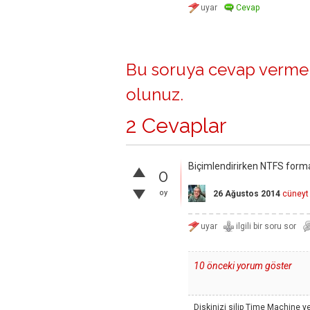
Bu soruya cevap vermek
olunuz
.
2 Cevaplar
Biçimlendirirken NTFS form
0
oy
26 Ağustos 2014
cüneyt
10 önceki yorum göster
Diskinizi silip Time Machine