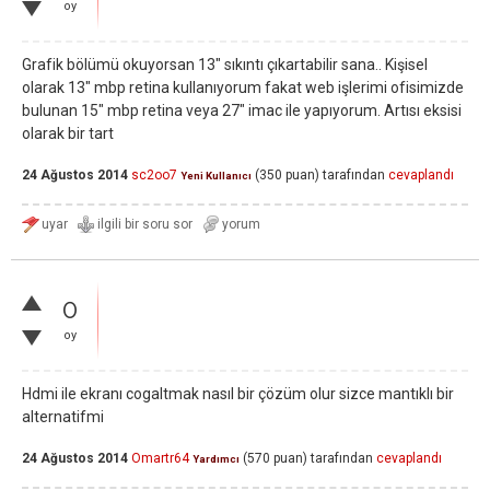
oy
Grafik bölümü okuyorsan 13" sıkıntı çıkartabilir sana.. Kişisel
olarak 13" mbp retina kullanıyorum fakat web işlerimi ofisimizde
bulunan 15" mbp retina veya 27" imac ile yapıyorum. Artısı eksisi
olarak bir tart
24 Ağustos 2014
sc2oo7
(
350
puan)
tarafından
cevaplandı
Yeni Kullanıcı
0
oy
Hdmi ile ekranı cogaltmak nasıl bir çözüm olur sizce mantıklı bir
alternatifmi
24 Ağustos 2014
Omartr64
(
570
puan)
tarafından
cevaplandı
Yardımcı