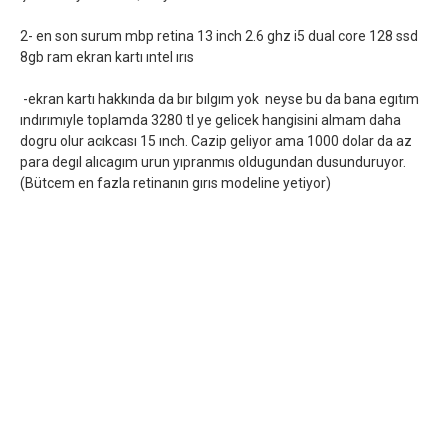
2- en son surum mbp retina 13 inch 2.6 ghz i5 dual core 128 ssd
8gb ram ekran kartı ıntel ırıs
-ekran kartı hakkında da bır bılgım yok neyse bu da bana egıtım
ındırımıyle toplamda 3280 tl ye gelicek hangisini almam daha
dogru olur acıkcası 15 ınch. Cazip geliyor ama 1000 dolar da az
para degıl alıcagım urun yıpranmıs oldugundan dusunduruyor.
(Bütcem en fazla retinanın gırıs modeline yetiyor)