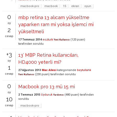
macbook-pro
macbook
15
ekran
oyun
0
mbp retina 13 alıcam yükseltme
oy
yaparken ram mi yoksa işlemci mi
2
yükseltmeli
cevap
17 Temmuz 2014
eozturk
(
120
puan)
Yeni Kullanıcı
tarafından
soruldu
+3
13' MBP Retina kullanıcıları,
oy
HD4000 yeterli mi?
1
27 Ağustos 2013
Mac Ailesi
kategorisinde
beytullahk
cevap
(
230
puan)
tarafından
soruldu
Yeni Kullanıcı
0
Macbook pro 13 mü 15 mi
oy
2 Temmuz 2015
Uyduruk
(
480
puan)
tarafından
Yardımcı
10
soruldu
cevap
macbook-pro