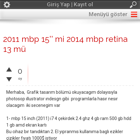
Giriş Yap | Kayıt ol
Menüyü göster
2011 mbp 15'' mi 2014 mbp retina
13 mü
0
oy
Merhaba, Grafik tasarım bölümü okuyacagım dolayısıyla
photosop ıllustrator ındesgn gibi programlarla hasır nesır
olacagım iki secenegim var
1- mbp 15 inch (2011) i7 4 çekirdek 2.4 ghz 4 gb ram 500 gb hdd
1 gb amd ekran kartı
Bu cıhaz bır tanıdıktan 2. El yıpranmıs kullanıma baglı ezikler
çizikler fıyatı 1000$ istiyor