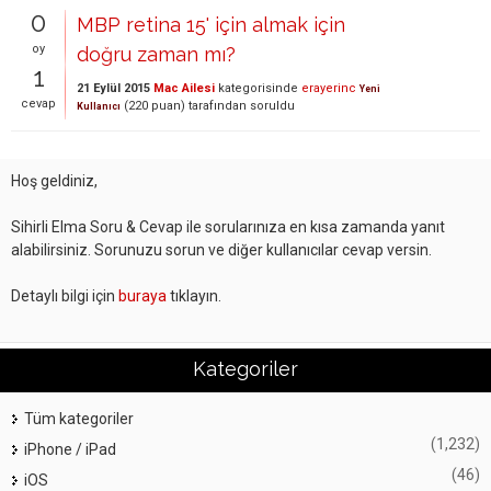
0
MBP retina 15' için almak için
oy
doğru zaman mı?
1
21 Eylül 2015
Mac Ailesi
kategorisinde
erayerinc
Yeni
cevap
(
220
puan)
tarafından
soruldu
Kullanıcı
Hoş geldiniz,
Sihirli Elma Soru & Cevap ile sorularınıza en kısa zamanda yanıt
alabilirsiniz. Sorunuzu sorun ve diğer kullanıcılar cevap versin.
Detaylı bilgi için
buraya
tıklayın.
Kategoriler
Tüm kategoriler
(1,232)
iPhone / iPad
(46)
iOS