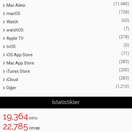
(11,480)
Mac Ailesi
(728)
macOS
(60)
Watch
(7)
watchOS
(218)
Apple TV
(0)
tvOS
(71)
iOS App Store
(283)
Mac App Store
(200)
iTunes Store
(283)
iCloud
(1,210)
Diğer
İstatistikler
19,364
soru
22,785
cevap