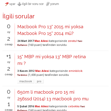
İlgili sorular
0
Macbook Pro 13" 2015 mi yoksa
oy
Macbook Pro 15" 2014 mü?
2
24 Mart 2017
Mac Ailesi
kategorisinde
zeratul
Yeni
cevap
(
160
puan)
tarafından
soruldu
Kullanıcı
+1
15" MBP mi yoksa 13" MBP retina
oy
mı ?
2
3 Kasım 2012
Mac Ailesi
kategorisinde
eminkilcik
cevap
(
1,430
puan)
tarafından
soruldu
Yardımcı
macbook
pro
0
650m li macbook pro 15 mi
oy
256ssd (2014) 13 macbook pro mu
1
5 Şubat 2016
Mac Ailesi
kategorisinde
cebekka
Yeni
cevap
(
160
puan)
tarafından
soruldu
Kullanıcı