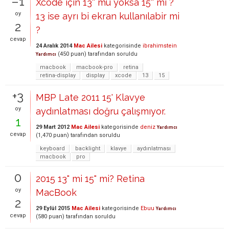
–1
Xcode için 13'' mü yoksa 15'' mi ?
oy
13 ise ayrı bi ekran kullanılabir mi
2
?
cevap
24 Aralık 2014
Mac Ailesi
kategorisinde
ibrahimstein
(
450
puan)
tarafından
soruldu
Yardımcı
macbook
macbook-pro
retina
retina-display
display
xcode
13
15
+3
MBP Late 2011 15' Klavye
oy
aydınlatması doğru çalışmıyor.
1
29 Mart 2012
Mac Ailesi
kategorisinde
deniz
Yardımcı
cevap
(
1,470
puan)
tarafından
soruldu
keyboard
backlight
klavye
aydınlatması
macbook
pro
0
2015 13" mi 15" mi? Retina
oy
MacBook
2
29 Eylül 2015
Mac Ailesi
kategorisinde
Ebuu
Yardımcı
cevap
(
580
puan)
tarafından
soruldu