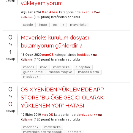
cevap
yükleyemiyorum
4 Şubat 2014
Mac Ailesi
kategorisinde
ekebils
Yeni
(
160
puan)
tarafından
soruldu
Kullanıcı
xcode
imac
os
x
mavericks
0
Mavericks kurulum dosyası
oy
bulamıyorum günlerdir ?
1
13 Ocak 2020
macOS
kategorisinde
lostdass
Yeni
cevap
(
140
puan)
tarafından
soruldu
Kullanıcı
macos
mac
mavericks
elcapitan
güncelleme
macos-mojave
macos-sierra
macbook
0
OS X YENİDEN YÜKLEME'DE APP
oy
STORE "BU ÖGE GEÇİCİ OLARAK
0
YÜKLENEMİYOR" HATASI
cevap
12 Ekim 2019
macOS
kategorisinde
denizozturk
Yeni
(
120
puan)
tarafından
soruldu
Kullanıcı
macbook
mavericks
mavericks-osx-macbook
appstore