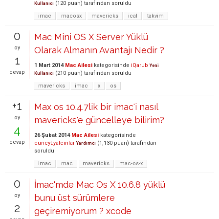
(
120
puan)
tarafından
soruldu
Kullanıcı
imac
macosx
mavericks
ical
takvim
0
Mac Mini OS X Server Yüklü
oy
Olarak Almanın Avantajı Nedir ?
1
1 Mart 2014
Mac Ailesi
kategorisinde
iQarub
Yeni
cevap
(
210
puan)
tarafından
soruldu
Kullanıcı
mavericks
imac
x
os
+1
Max os 10.4.7lik bir imac'i nasıl
oy
mavericks'e güncelleye bilirim?
4
26 Şubat 2014
Mac Ailesi
kategorisinde
cevap
cuneyt.yalcinlar
(
1,130
puan)
tarafından
Yardımcı
soruldu
imac
mac
mavericks
mac-os-x
0
İmac'mde Mac Os X 10.6.8 yüklü
oy
bunu üst sürümlere
2
geçiremiyorum ? xcode