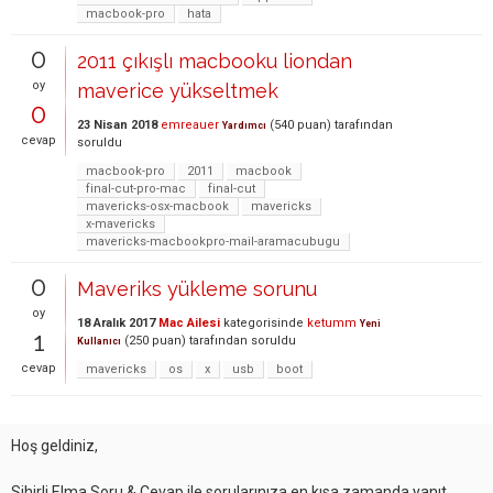
macbook-pro
hata
0
2011 çıkışlı macbooku liondan
oy
maverice yükseltmek
0
23 Nisan 2018
emreauer
(
540
puan)
tarafından
Yardımcı
cevap
soruldu
macbook-pro
2011
macbook
final-cut-pro-mac
final-cut
mavericks-osx-macbook
mavericks
x-mavericks
mavericks-macbookpro-mail-aramacubugu
0
Maveriks yükleme sorunu
oy
18 Aralık 2017
Mac Ailesi
kategorisinde
ketumm
Yeni
1
(
250
puan)
tarafından
soruldu
Kullanıcı
cevap
mavericks
os
x
usb
boot
Hoş geldiniz,
Sihirli Elma Soru & Cevap ile sorularınıza en kısa zamanda yanıt