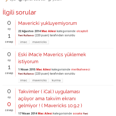
İlgili sorular
0
Mavericki yukluyemiyorum
oy
22 Ağustos 2014
Mac Ailesi
kategorisinde
olcayto0
1
(
220
puan)
tarafından
soruldu
Yeni Kullanıcı
cevap
imac
mavericks
0
Eski iMac'e Maverics yüklemek
oy
istiyorum
1
1 Nisan 2015
Mac Ailesi
kategorisinde
mertkahveeci
cevap
(
220
puan)
tarafından
soruldu
Yeni Kullanıcı
imac
mavericks
kurma
0
Takvimler ( iCal ) uygulaması
oy
açılıyor ama takvim ekranı
0
gelmiyor ! ( Mavericks 10.9.2 )
cevap
17 Nisan 2014
Mac Ailesi
kategorisinde
sosaka
Yeni