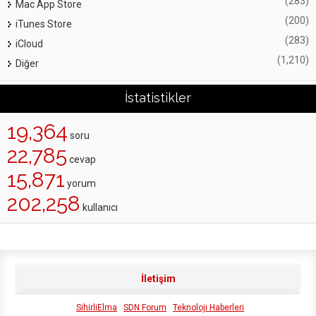
(283)
Mac App Store
(200)
iTunes Store
(283)
iCloud
(1,210)
Diğer
İstatistikler
19,364
soru
22,785
cevap
15,871
yorum
202,258
kullanıcı
İletişim
SihirliElma
SDN Forum
Teknoloji Haberleri