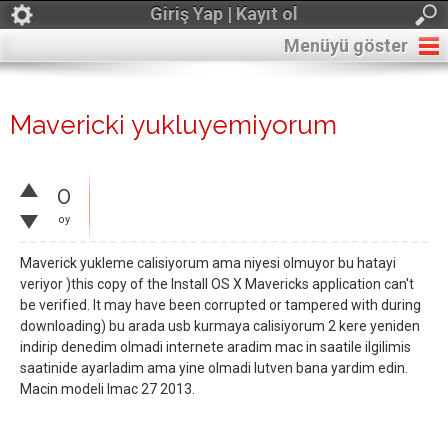
Giriş Yap | Kayıt ol
Menüyü göster
Mavericki yukluyemiyorum
0
oy
Maverick yukleme calisiyorum ama niyesi olmuyor bu hatayi
veriyor )this copy of the Install OS X Mavericks application can't
be verified. It may have been corrupted or tampered with during
downloading) bu arada usb kurmaya calisiyorum 2 kere yeniden
indirip denedim olmadi internete aradim mac in saatile ilgilimis
saatinide ayarladim ama yine olmadi lutven bana yardim edin.
Macin modeli Imac 27 2013.