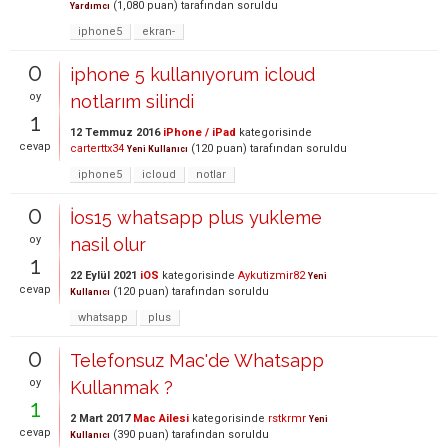
(
1,080
puan)
tarafından
soruldu
Yardımcı
iphone5
ekran-
0
iphone 5 kullanıyorum icloud
oy
notlarım silindi
1
12 Temmuz 2016
iPhone / iPad
kategorisinde
cevap
carterttx34
(
120
puan)
tarafından
soruldu
Yeni Kullanıcı
iphone5
icloud
notlar
0
İos15 whatsapp plus yukleme
oy
nasil olur
1
22 Eylül 2021
iOS
kategorisinde
Aykutizmir82
Yeni
cevap
(
120
puan)
tarafından
soruldu
Kullanıcı
whatsapp
plus
0
Telefonsuz Mac'de Whatsapp
oy
Kullanmak ?
1
2 Mart 2017
Mac Ailesi
kategorisinde
rstkrmr
Yeni
cevap
(
390
puan)
tarafından
soruldu
Kullanıcı