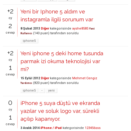
+2
Yeni bir Iphone 5 aldım ve
oy
instagramla ilgili sorunum var
2
8 Şubat 2013
Diğer
kategorisinde
ayshe8585
Yeni
cevap
(
140
puan)
tarafından
soruldu
Kullanıcı
iphone5
+2
Yeni iphone 5 deki home tusunda
oy
parmak izi okuma teknolojisi var
1
mi?
cevap
15 Eylül 2012
Diğer
kategorisinde
Mehmet Cengiz
(
820
puan)
tarafından
soruldu
Yardımcı
iphone5
-
yeni
0
iPhone 5 suya düştü ve ekranda
oy
yazılar ve soluk logo var, sürekli
1
açılıp kapanıyor.
cevap
3 Aralık 2014
iPhone / iPad
kategorisinde
123456sss