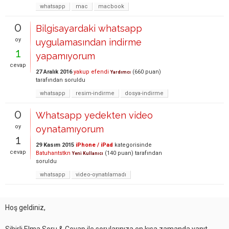
whatsapp
mac
macbook
0
Bilgisayardaki whatsapp
oy
uygulamasından indirme
1
yapamıyorum
cevap
27 Aralık 2016
yakup efendi
(
660
puan)
Yardımcı
tarafından
soruldu
whatsapp
resim-indirme
dosya-indirme
0
Whatsapp yedekten video
oy
oynatamıyorum
1
29 Kasım 2015
iPhone / iPad
kategorisinde
cevap
Batuhantstkn
(
140
puan)
tarafından
Yeni Kullanıcı
soruldu
whatsapp
video-oynatılamadı
Hoş geldiniz,