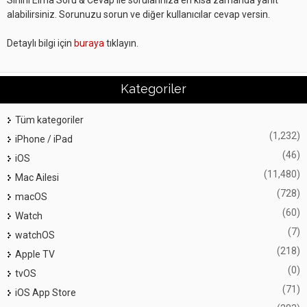
Sihirli Elma Soru & Cevap ile sorularınıza en kısa zamanda yanıt
alabilirsiniz. Sorunuzu sorun ve diğer kullanıcılar cevap versin.
Detaylı bilgi için
buraya
tıklayın.
Kategoriler
Tüm kategoriler
(1,232)
iPhone / iPad
(46)
iOS
(11,480)
Mac Ailesi
(728)
macOS
(60)
Watch
(7)
watchOS
(218)
Apple TV
(0)
tvOS
(71)
iOS App Store