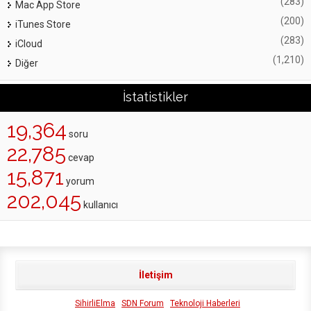
(283)
Mac App Store
(200)
iTunes Store
(283)
iCloud
(1,210)
Diğer
İstatistikler
19,364
soru
22,785
cevap
15,871
yorum
202,045
kullanıcı
İletişim
SihirliElma
SDN Forum
Teknoloji Haberleri