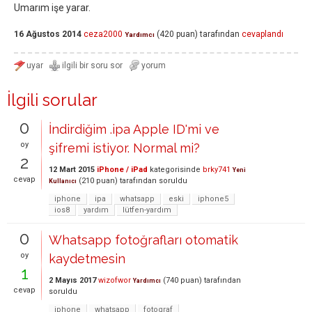
Umarım işe yarar.
16 Ağustos 2014
ceza2000
(
420
puan)
tarafından
cevaplandı
Yardımcı
İlgili sorular
0
İndirdiğim .ipa Apple ID'mi ve
oy
şifremi istiyor. Normal mi?
2
12 Mart 2015
iPhone / iPad
kategorisinde
brky741
Yeni
cevap
(
210
puan)
tarafından
soruldu
Kullanıcı
iphone
ipa
whatsapp
eski
iphone5
ios8
yardım
lütfen-yardım
0
Whatsapp fotoğrafları otomatik
oy
kaydetmesin
1
2 Mayıs 2017
wizofwor
(
740
puan)
tarafından
Yardımcı
cevap
soruldu
iphone
whatsapp
fotograf