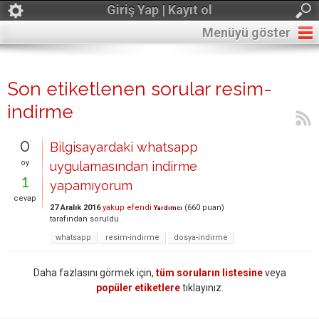
Giriş Yap | Kayıt ol
Menüyü göster
Son etiketlenen sorular resim-
indirme
0
Bilgisayardaki whatsapp
oy
uygulamasından indirme
1
yapamıyorum
cevap
27 Aralık 2016
yakup efendi
(
660
puan)
Yardımcı
tarafından
soruldu
whatsapp
resim-indirme
dosya-indirme
Daha fazlasını görmek için,
tüm soruların listesine
veya
popüler etiketlere
tıklayınız.