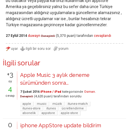
bu olacaktır veya paypal kartınızı kullanmak için appstore
Amerika ya geçebilirsiniz yalnız bu sefer daha ünce Türkiye
magazasından aldığınız uygulamalara güncelleme alamazsınız ,
aldığınız ücretli uygulamar var ise , bunlar hesabınızı tekrar
Türkiye magazasına geçirinceye kadar güncellenmezler.
27 Eylül 2014
duwayn
(
5,370
puan)
tarafından
cevaplandı
Deneyimli
İlgili sorular
+3
Apple Music 3 aylık deneme
oy
sürümünden sonra...
4
7 Şubat 2016
iPhone / iPad
kategorisinde
Osman.
cevap
(
4,620
puan)
tarafından
soruldu
Deneyimli
apple
music
müzik
itunes-match
itunes-store
itunes
ücretlendirme
abonelik
appstore
apple-store
0
iphone AppStore update bildirim