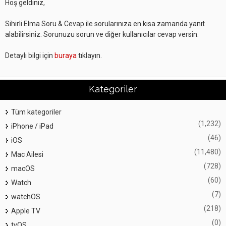
Hoş geldiniz,
Sihirli Elma Soru & Cevap ile sorularınıza en kısa zamanda yanıt
alabilirsiniz. Sorunuzu sorun ve diğer kullanıcılar cevap versin.
Detaylı bilgi için
buraya
tıklayın.
Kategoriler
Tüm kategoriler
(1,232)
iPhone / iPad
(46)
iOS
(11,480)
Mac Ailesi
(728)
macOS
(60)
Watch
(7)
watchOS
(218)
Apple TV
(0)
tvOS