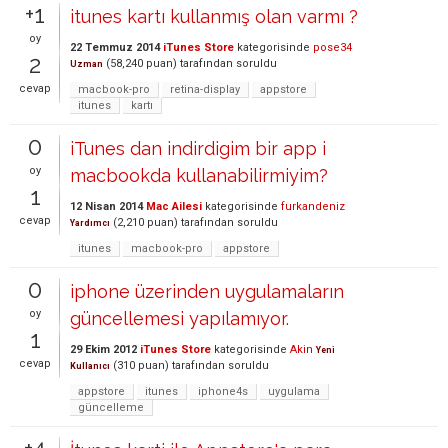
+1
itunes kartı kullanmış olan varmı ?
oy
22 Temmuz 2014
iTunes Store
kategorisinde
pose34
2
(
58,240
puan)
tarafından
soruldu
Uzman
cevap
macbook-pro
retina-display
appstore
itunes
kartı
0
iTunes dan indirdigim bir app i
oy
macbookda kullanabilirmiyim?
1
12 Nisan 2014
Mac Ailesi
kategorisinde
furkandeniz
cevap
(
2,210
puan)
tarafından
soruldu
Yardımcı
itunes
macbook-pro
appstore
0
iphone üzerinden uygulamaların
oy
güncellemesi yapılamıyor.
1
29 Ekim 2012
iTunes Store
kategorisinde
Akin
Yeni
cevap
(
310
puan)
tarafından
soruldu
Kullanıcı
appstore
itunes
iphone4s
uygulama
güncelleme