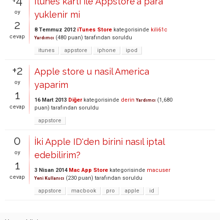
+4
İtunes karti ile Appstore'a para
oy
yuklenir mi
2
8 Temmuz 2012
iTunes Store
kategorisinde
kili61c
cevap
(
480
puan)
tarafından
soruldu
Yardımcı
itunes
appstore
iphone
ipod
+2
Apple store u nasil America
oy
yaparim
1
16 Mart 2013
Diğer
kategorisinde
derin
(
1,680
Yardımcı
cevap
puan)
tarafından
soruldu
appstore
0
İki Apple ID'den birini nasıl iptal
oy
edebilirim?
1
3 Nisan 2014
Mac App Store
kategorisinde
macuser
cevap
(
230
puan)
tarafından
soruldu
Yeni Kullanıcı
appstore
macbook
pro
apple
id