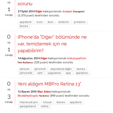
oy
sorunu
1
27 Eylül 2014
Diğer
kategorisinde
duwayn
Deneyimli
cevap
(
5,370
puan)
tarafından
soruldu
appstore
icon
ikon
bildirim
problem
itunes
0
iPhone'da "Diğer" bölümünde ne
oy
var, temizlemek için ne
1
yapabilirim?
cevap
14 Ağustos 2014
Diğer
kategorisinde
kokuluparfüm
(
220
puan)
tarafından
soruldu
Yeni Kullanıcı
iphone
iphone4
depolama-diğer
itunes
iphone4s
ram
uygulama
app
appstore
0
Yeni aldığım MBPro Retina 13"
oy
12 Kasım 2015
Mac Ailesi
kategorisinde
3
Mustafaydogdu
(
890
puan)
tarafından
soruldu
Yardımcı
cevap
macbook-pro
icloud
itunes
appstore
garageband
retina