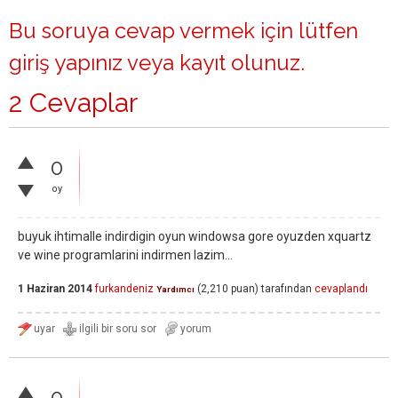
Bu soruya cevap vermek için lütfen
giriş yapınız
veya
kayıt olunuz
.
2 Cevaplar
0
oy
buyuk ihtimalle indirdigin oyun windowsa gore oyuzden xquartz
ve wine programlarini indirmen lazim...
1 Haziran 2014
furkandeniz
(
2,210
puan)
tarafından
cevaplandı
Yardımcı
0