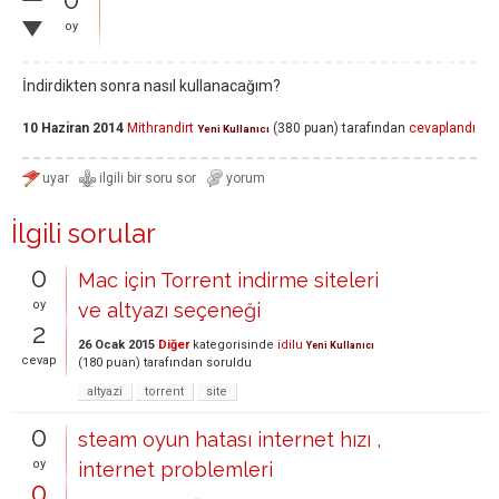
oy
İndirdikten sonra nasıl kullanacağım?
10 Haziran 2014
Mithrandirt
(
380
puan)
tarafından
cevaplandı
Yeni Kullanıcı
İlgili sorular
0
Mac için Torrent indirme siteleri
oy
ve altyazı seçeneği
2
26 Ocak 2015
Diğer
kategorisinde
idilu
Yeni Kullanıcı
cevap
(
180
puan)
tarafından
soruldu
altyazi
torrent
site
0
steam oyun hatası internet hızı ,
oy
internet problemleri
0