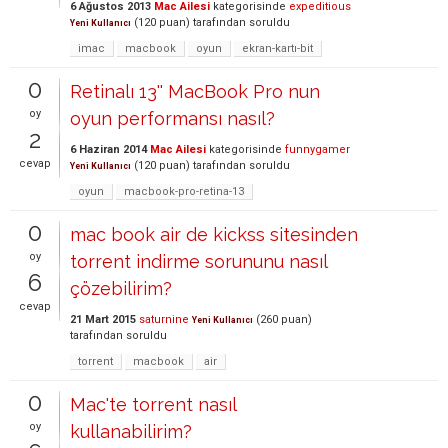
6 Ağustos 2013
Mac Ailesi
kategorisinde
expeditious
(
120
puan)
tarafından
soruldu
Yeni Kullanıcı
imac
macbook
oyun
ekran-kartı-bit
0
Retinalı 13'' MacBook Pro nun
oy
oyun performansı nasıl?
2
6 Haziran 2014
Mac Ailesi
kategorisinde
funnygamer
cevap
(
120
puan)
tarafından
soruldu
Yeni Kullanıcı
oyun
macbook-pro-retina-13
0
mac book air de kickss sitesinden
oy
torrent indirme sorununu nasıl
6
çözebilirim?
cevap
21 Mart 2015
saturnine
(
260
puan)
Yeni Kullanıcı
tarafından
soruldu
torrent
macbook
air
0
Mac'te torrent nasıl
oy
kullanabilirim?