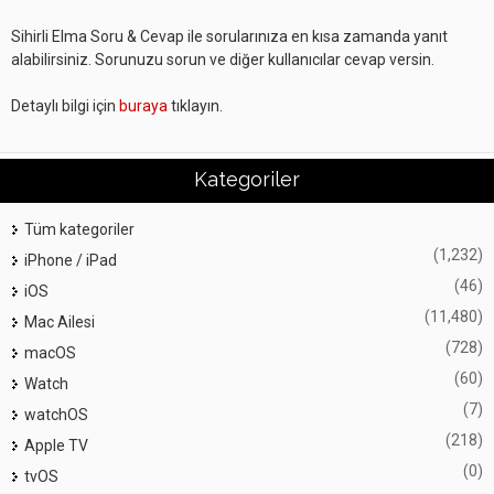
Sihirli Elma Soru & Cevap ile sorularınıza en kısa zamanda yanıt
alabilirsiniz. Sorunuzu sorun ve diğer kullanıcılar cevap versin.
Detaylı bilgi için
buraya
tıklayın.
Kategoriler
Tüm kategoriler
(1,232)
iPhone / iPad
(46)
iOS
(11,480)
Mac Ailesi
(728)
macOS
(60)
Watch
(7)
watchOS
(218)
Apple TV
(0)
tvOS