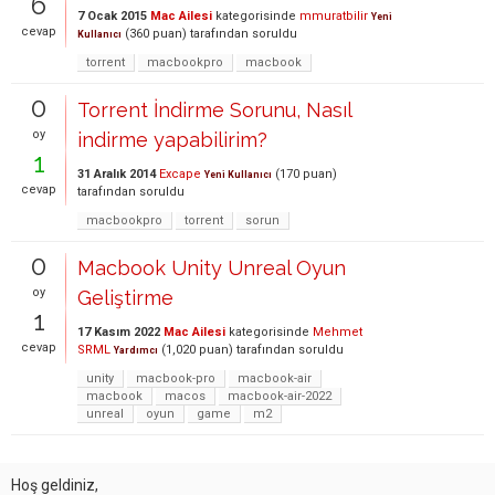
6
7 Ocak 2015
Mac Ailesi
kategorisinde
mmuratbilir
Yeni
cevap
(
360
puan)
tarafından
soruldu
Kullanıcı
torrent
macbookpro
macbook
0
Torrent İndirme Sorunu, Nasıl
oy
indirme yapabilirim?
1
31 Aralık 2014
Excape
(
170
puan)
Yeni Kullanıcı
cevap
tarafından
soruldu
macbookpro
torrent
sorun
0
Macbook Unity Unreal Oyun
oy
Geliştirme
1
17 Kasım 2022
Mac Ailesi
kategorisinde
Mehmet
cevap
SRML
(
1,020
puan)
tarafından
soruldu
Yardımcı
unity
macbook-pro
macbook-air
macbook
macos
macbook-air-2022
unreal
oyun
game
m2
Hoş geldiniz,