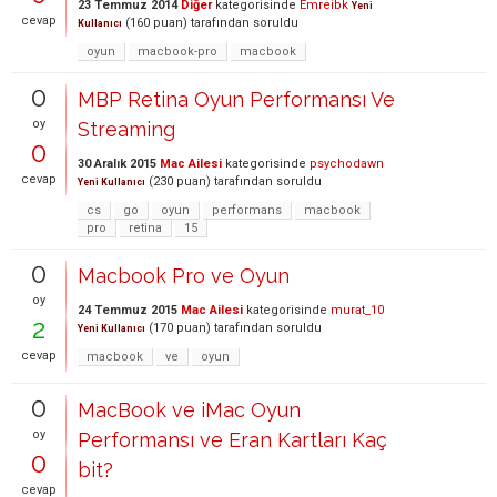
23 Temmuz 2014
Diğer
kategorisinde
Emreibk
Yeni
cevap
(
160
puan)
tarafından
soruldu
Kullanıcı
oyun
macbook-pro
macbook
0
MBP Retina Oyun Performansı Ve
oy
Streaming
0
30 Aralık 2015
Mac Ailesi
kategorisinde
psychodawn
cevap
(
230
puan)
tarafından
soruldu
Yeni Kullanıcı
cs
go
oyun
performans
macbook
pro
retina
15
0
Macbook Pro ve Oyun
oy
24 Temmuz 2015
Mac Ailesi
kategorisinde
murat_10
2
(
170
puan)
tarafından
soruldu
Yeni Kullanıcı
cevap
macbook
ve
oyun
0
MacBook ve iMac Oyun
oy
Performansı ve Eran Kartları Kaç
0
bit?
cevap