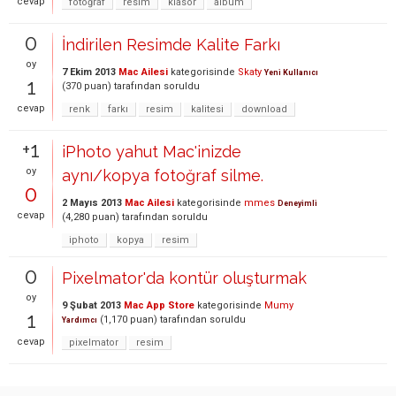
cevap
fotoğraf
resim
klasör
albüm
0
İndirilen Resimde Kalite Farkı
oy
7 Ekim 2013
Mac Ailesi
kategorisinde
Skaty
Yeni Kullanıcı
1
(
370
puan)
tarafından
soruldu
cevap
renk
farkı
resim
kalitesi
download
+1
iPhoto yahut Mac'inizde
oy
aynı/kopya fotoğraf silme.
0
2 Mayıs 2013
Mac Ailesi
kategorisinde
mmes
Deneyimli
cevap
(
4,280
puan)
tarafından
soruldu
iphoto
kopya
resim
0
Pixelmator'da kontür oluşturmak
oy
9 Şubat 2013
Mac App Store
kategorisinde
Mumy
1
(
1,170
puan)
tarafından
soruldu
Yardımcı
cevap
pixelmator
resim