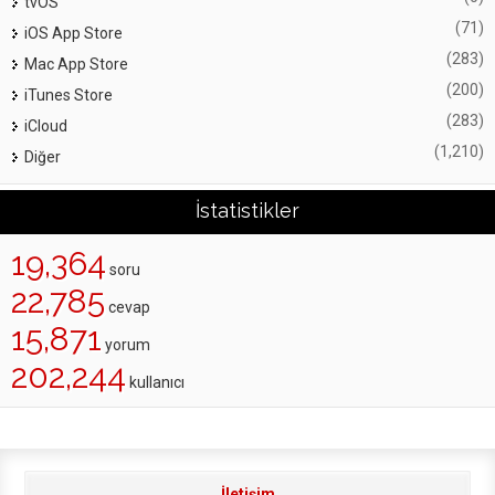
tvOS
(71)
iOS App Store
(283)
Mac App Store
(200)
iTunes Store
(283)
iCloud
(1,210)
Diğer
İstatistikler
19,364
soru
22,785
cevap
15,871
yorum
202,244
kullanıcı
İletişim