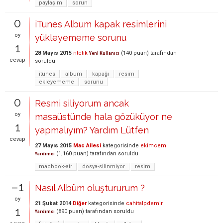
paylaşım
sorun
0
iTunes Album kapak resimlerini
oy
yükleyememe sorunu
1
28 Mayıs 2015
ntetik
(
140
puan)
tarafından
Yeni Kullanıcı
cevap
soruldu
itunes
album
kapağı
resim
ekleyememe
sorunu
0
Resmi siliyorum ancak
oy
masaüstünde hala gözüküyor ne
1
yapmalıyım? Yardım Lütfen
cevap
27 Mayıs 2015
Mac Ailesi
kategorisinde
ekimcem
(
1,160
puan)
tarafından
soruldu
Yardımcı
macbook-air
dosya-silinmiyor
resim
–1
Nasıl Albüm oluştururum ?
oy
21 Şubat 2014
Diğer
kategorisinde
cahitalpdemir
1
(
890
puan)
tarafından
soruldu
Yardımcı