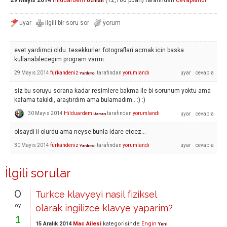
29 Mayıs 2014
Hilduardem
(
12,100
puan)
tarafından
cevaplandı
Uzman
evet yardimci oldu. tesekkurler. fotograflari acmak icin baska
kullanabilecegim program varmi.
29 Mayıs 2014
furkandeniz
tarafından
yorumlandı
Yardımcı
siz bu soruyu sorana kadar resimlere bakma ile bi sorunum yoktu ama
kafama takıldı, araştırdım ama bulamadım.. :) :)
30 Mayıs 2014
Hilduardem
tarafından
yorumlandı
Uzman
olsaydi ii olurdu ama neyse bunla idare etcez...
30 Mayıs 2014
furkandeniz
tarafından
yorumlandı
Yardımcı
İlgili sorular
0
Turkce klavyeyi nasil fiziksel
oy
olarak ingilizce klavye yaparim?
1
15 Aralık 2014
Mac Ailesi
kategorisinde
Engin
Yeni