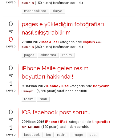
cevap
(
150
puan)
tarafından
soruldu
Kullanıcı
macbook-pro
klavye
0
pages e yüklediğim fotoğrafları
oy
nasıl sıkıştırabilirim
0
2 Ekim 2017
Mac Ailesi
kategorisinde
captain
Yeni
cevap
(
360
puan)
tarafından
soruldu
Kullanıcı
pages
sıkıştırma
resim
0
iPhone Maile gelen resim
oy
boyutları hakkında!!!
1
9 Haziran 2017
iPhone / iPad
kategorisinde
bodycann
cevap
(
5,880
puan)
tarafından
soruldu
Deneyimli
resim
mail
0
IOS facebook post sorunu
oy
20 Nisan 2016
iPhone / iPad
kategorisinde
kingandfox
1
(
120
puan)
tarafından
soruldu
Yeni Kullanıcı
cevap
facebook
ios
resim
image
post