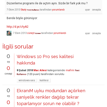
Düzenleme programı ile de açtım aynı. Sizde bir fark yok mu ?
7 Ekim 2013
Skaty
tarafından
yorumlandı
Yeni Kullanıcı
Bende böyle görünüyor:
http://d.pr/i/tyA2
7 Ekim 2013
cüneyt
tarafından
yorumlandı
Uzman
İlgili sorular
0
Windows 10 Pro ses kalitesi
oy
hakkında
0
8 Şubat 2018
Mac Ailesi
kategorisinde
mafrm
Yeni
cevap
(
120
puan)
tarafından
soruldu
Kullanıcı
windows-ses
kalitesi
0
EkranıM uyku modundan açılırken
oy
saniyelik renkler dağılıp tekrar
0
toparlanıyor sorun ne olabilir ?