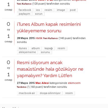
1
(
120
puan)
tarafından
soruldu
Yeni Kullanıcı
cevap
facebook
ios
resim
image
post
paylaşım
sorun
0
iTunes Album kapak resimlerini
oy
yükleyememe sorunu
1
28 Mayıs 2015
ntetik
(
140
puan)
tarafından
Yeni Kullanıcı
cevap
soruldu
itunes
album
kapağı
resim
ekleyememe
sorunu
0
Resmi siliyorum ancak
oy
masaüstünde hala gözüküyor ne
1
yapmalıyım? Yardım Lütfen
cevap
27 Mayıs 2015
Mac Ailesi
kategorisinde
ekimcem
(
1,160
puan)
tarafından
soruldu
Yardımcı
macbook-air
dosya-silinmiyor
resim