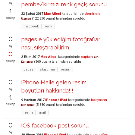
oy
pembe/kırmızı renk geçiş sorunu
1
22 Şubat 2017
Mac Ailesi
kategorisinde
demirtele
cevap
(
122,210
puan)
tarafından
soruldu
Uzman
macbook
renk
0
pages e yüklediğim fotoğrafları
oy
nasıl sıkıştırabilirim
0
2 Ekim 2017
Mac Ailesi
kategorisinde
captain
Yeni
cevap
(
360
puan)
tarafından
soruldu
Kullanıcı
pages
sıkıştırma
resim
0
iPhone Maile gelen resim
oy
boyutları hakkında!!!
1
9 Haziran 2017
iPhone / iPad
kategorisinde
bodycann
cevap
(
5,880
puan)
tarafından
soruldu
Deneyimli
resim
mail
0
IOS facebook post sorunu
oy
20 Nisan 2016
iPhone / iPad
kategorisinde
kingandfox