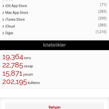
(71)
iOS App Store
(283)
Mac App Store
(200)
iTunes Store
(283)
iCloud
(1,210)
Diğer
İstatistikler
19,364
soru
22,785
cevap
15,871
yorum
202,195
kullanıcı
İletişim