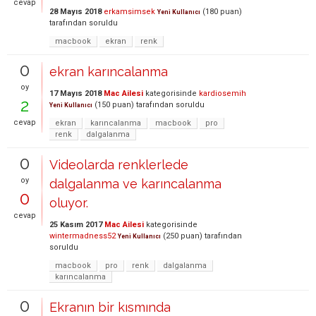
cevap
28 Mayıs 2018
erkamsimsek
(
180
puan)
Yeni Kullanıcı
tarafından
soruldu
macbook
ekran
renk
0
ekran karıncalanma
oy
17 Mayıs 2018
Mac Ailesi
kategorisinde
kardiosemih
2
(
150
puan)
tarafından
soruldu
Yeni Kullanıcı
cevap
ekran
karıncalanma
macbook
pro
renk
dalgalanma
0
Videolarda renklerlede
oy
dalgalanma ve karıncalanma
0
oluyor.
cevap
25 Kasım 2017
Mac Ailesi
kategorisinde
wintermadness52
(
250
puan)
tarafından
Yeni Kullanıcı
soruldu
macbook
pro
renk
dalgalanma
karıncalanma
0
Ekranın bir kısmında