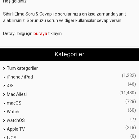
Hoş geldiniz,
Sihirli Elma Soru & Cevap ile sorularınıza en kısa zamanda yanıt
alabilirsiniz. Sorunuzu sorun ve diğer kullanıcılar cevap versin.
Detaylı bilgi için
buraya
tıklayın.
Kategoriler
Tüm kategoriler
(1,232)
iPhone / iPad
(46)
iOS
(11,480)
Mac Ailesi
(728)
macOS
(60)
Watch
(7)
watchOS
(218)
Apple TV
(0)
tvOS