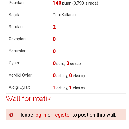
140
Puanları:
puan (
3,798
. sırada)
Başlık:
Yeni Kullanıcı
2
Soruları:
0
Cevapları:
0
Yorumları:
0
0
Oyları:
soru,
cevap
0
0
Verdiği Oylar:
artı oy,
eksi oy
1
1
Aldığı Oylar:
artı oy,
eksi oy
Wall for ntetik
Please
log in
or
register
to post on this wall.