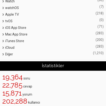
(60)
Watch
(7)
watchOS
(218)
Apple TV
(0)
tvOS
(71)
iOS App Store
(283)
Mac App Store
(200)
iTunes Store
(283)
iCloud
(1,210)
Diğer
İstatistikler
19,364
soru
22,785
cevap
15,871
yorum
202,288
kullanıcı