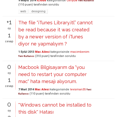
9 Mayıs 2014
iCloud
kategorisinde
Cenyuw
Yeni Kullanıcı
(
110
puan)
tarafından
soruldu
web
designing
+1
The file “iTunes Library.itl” cannot
oy
be read because it was created
1
by a newer version of iTunes
cevap
diyor ne yapmalıyım ?
1 Eylül 2013
Mac Ailesi
kategorisinde
macimbenim
(
310
puan)
tarafından
soruldu
Yeni Kullanıcı
0
Macbook Bilgisayarım da "you
oy
need to restart your computer
1
mac" hata mesajı alıyorum.
cevap
7 Mart 2014
Mac Ailesi
kategorisinde
levisman35
Yeni
(
110
puan)
tarafından
soruldu
Kullanıcı
0
''Windows cannot be installed to
oy
this disk'' Hatası