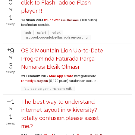
0
click to Flash -adope Flash
oy
player !!
1
13 Nisan 2014
munevver
(
160
puan)
Yeni Kullanıcı
cevap
tarafından
soruldu
flash
safari
-click
macbook-pro-adobe-flash-player-sorunu
+9
OS X Mountain Lion Up-to-Date
oy
Programında Faturada Parça
3
Numarası Eksik Olması
cevap
29 Temmuz 2012
Mac App Store
kategorisinde
remedy
(
5,170
puan)
tarafından
soruldu
Deneyimli
faturada-parça-numarası-eksik
–1
The best way to understand
oy
internet layout in wikiversity?
1
totally confusion.please assist
cevap
me.?