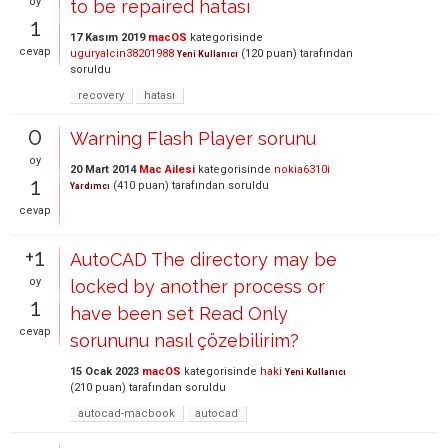
oy
to be repaired hatası
1
17 Kasım 2019
macOS
kategorisinde
cevap
uguryalcin38201988
(
120
puan)
tarafından
Yeni Kullanıcı
soruldu
recovery
hatası
0
Warning Flash Player sorunu
oy
20 Mart 2014
Mac Ailesi
kategorisinde
nokia6310i
1
(
410
puan)
tarafından
soruldu
Yardımcı
cevap
+1
AutoCAD The directory may be
oy
locked by another process or
1
have been set Read Only
cevap
sorununu nasıl çözebilirim?
15 Ocak 2023
macOS
kategorisinde
haki
Yeni Kullanıcı
(
210
puan)
tarafından
soruldu
autocad-macbook
autocad