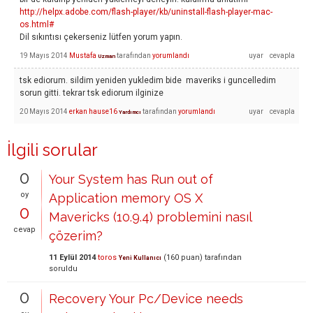
http://helpx.adobe.com/flash-player/kb/uninstall-flash-player-mac-
os.html#
Dil sıkıntısı çekerseniz lütfen yorum yapın.
19 Mayıs 2014
Mustafa
tarafından
yorumlandı
Uzman
tsk ediorum. sildim yeniden yukledim bide maveriks i guncelledim
sorun gitti. tekrar tsk ediorum ilginize
20 Mayıs 2014
erkan hause16
tarafından
yorumlandı
Yardımcı
İlgili sorular
0
Your System has Run out of
oy
Application memory OS X
0
Mavericks (10.9.4) problemini nasıl
cevap
çözerim?
11 Eylül 2014
toros
(
160
puan)
tarafından
Yeni Kullanıcı
soruldu
0
Recovery Your Pc/Device needs