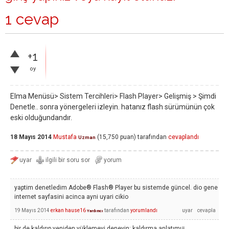
1 cevap
+1
oy
Elma Menüsü> Sistem Tercihleri> Flash Player> Gelişmiş > Şimdi
Denetle.. sonra yönergeleri izleyin. hatanız flash sürümünün çok
eski olduğundandır.
18 Mayıs 2014
Mustafa
(
15,750
puan)
tarafından
cevaplandı
Uzman
yaptim denetledim Adobe® Flash® Player bu sistemde güncel. dio gene
internet sayfasini acinca ayni uyari cikio
19 Mayıs 2014
erkan hause16
tarafından
yorumlandı
Yardımcı
bir de kaldırıp yeniden yüklemeyi deneyin: kaldırma anlatımı=