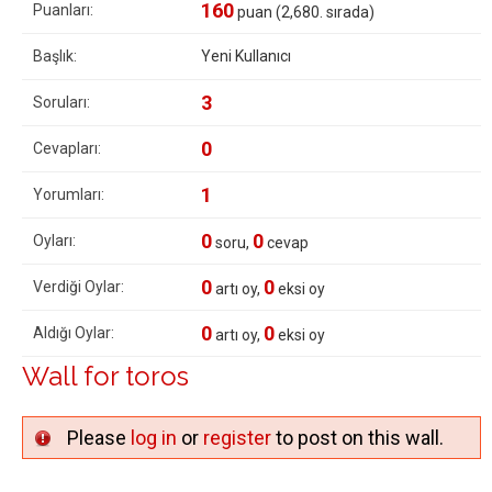
160
Puanları:
puan (
2,680
. sırada)
Başlık:
Yeni Kullanıcı
3
Soruları:
0
Cevapları:
1
Yorumları:
0
0
Oyları:
soru,
cevap
0
0
Verdiği Oylar:
artı oy,
eksi oy
0
0
Aldığı Oylar:
artı oy,
eksi oy
Wall for toros
Please
log in
or
register
to post on this wall.