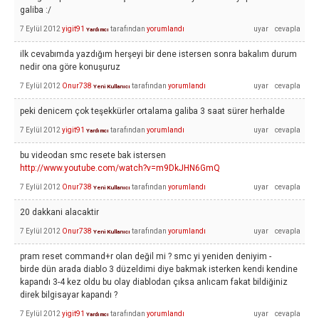
galiba :/
7 Eylül 2012
yigit91
tarafından
yorumlandı
Yardımcı
ilk cevabımda yazdığım herşeyi bir dene istersen sonra bakalım durum
nedir ona göre konuşuruz
7 Eylül 2012
Onur738
tarafından
yorumlandı
Yeni Kullanıcı
peki denicem çok teşekkürler ortalama galiba 3 saat sürer herhalde
7 Eylül 2012
yigit91
tarafından
yorumlandı
Yardımcı
bu videodan smc resete bak istersen
http://www.youtube.com/watch?v=m9DkJHN6GmQ
7 Eylül 2012
Onur738
tarafından
yorumlandı
Yeni Kullanıcı
20 dakkani alacaktir
7 Eylül 2012
Onur738
tarafından
yorumlandı
Yeni Kullanıcı
pram reset command+r olan değil mi ? smc yi yeniden deniyim -
birde dün arada diablo 3 düzeldimi diye bakmak isterken kendi kendine
kapandı 3-4 kez oldu bu olay diablodan çıksa anlıcam fakat bildiğiniz
direk bilgisayar kapandı ?
7 Eylül 2012
yigit91
tarafından
yorumlandı
Yardımcı