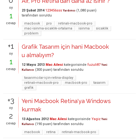
0
Air, Pro Retina'dan daha az isinir ?
oy
23 Şubat 2014
123456sss
(
1,080
puan)
Yardımcı
1
tarafından
soruldu
cevap
macbook
pro
retinalı-macbook-pro
mac-isinma-sicaklik-ortalama
isinma
sicaklik
problem
+1
Grafik Tasarım için hani Macbook
oy
u almalıyım?
1
12 Mayıs 2013
Mac Ailesi
kategorisinde
fuzuli87
Yeni
cevap
(
300
puan)
tarafından
soruldu
Kullanıcı
tasarımcılar-için-retina-display
retinalı-macbook-pro
macbook-pro
tasarım
grafik
+3
Yeni Macbook Retina'ya Windows
oy
kurmak
2
13 Ağustos 2012
Mac Ailesi
kategorisinde
Yagiz
Yeni
cevap
(
190
puan)
tarafından
soruldu
Kullanıcı
macbook
retina
retinalı-macbook-pro