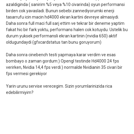
azaldiginda ( sanirim %5 veya %10 civarinda) oyun performansi
birden cok yavasladi. Bunun sebebi zannediyorumki enerji
tasarrufu icin macin hd4000 ekran kartini devreye almasiydi.
Daha sonra full maci full sarj ettim ve tekrar bir deneme yaptim
fakat hic bir fark yoktu, performans halen cok kotuydu. Ustelik bu
durum yuksek performansli ekran kartinin (nvidia 650) aktif
oldugundaydi (gfxcardstatus tan bunu goruyorum)
Daha sonra cinebench testi yapmaya karar verdim ve esas
bombayo o zaman gordum:) Opengl testinde Hd4000 24 fps
verirken, Nvidia 14,4 fps verdi:) normalde Nvidianin 35 civari bir
fps vermesi gerekiyor
Yarin urunu servise verecegim. Sizin yorumlarinizida rica
edebilirmiyim?