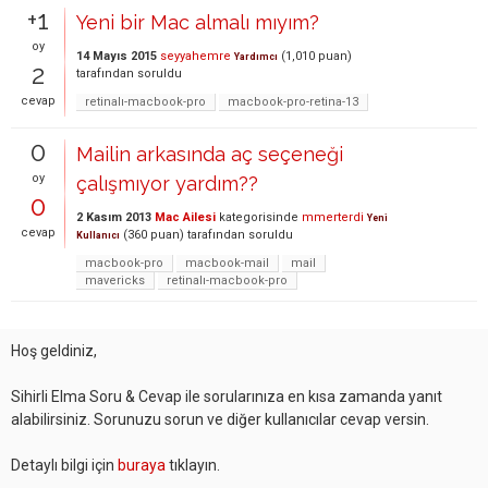
+1
Yeni bir Mac almalı mıyım?
oy
14 Mayıs 2015
seyyahemre
(
1,010
puan)
Yardımcı
2
tarafından
soruldu
cevap
retinalı-macbook-pro
macbook-pro-retina-13
0
Mailin arkasında aç seçeneği
oy
çalışmıyor yardım??
0
2 Kasım 2013
Mac Ailesi
kategorisinde
mmerterdi
Yeni
cevap
(
360
puan)
tarafından
soruldu
Kullanıcı
macbook-pro
macbook-mail
mail
mavericks
retinalı-macbook-pro
Hoş geldiniz,
Sihirli Elma Soru & Cevap ile sorularınıza en kısa zamanda yanıt
alabilirsiniz. Sorunuzu sorun ve diğer kullanıcılar cevap versin.
Detaylı bilgi için
buraya
tıklayın.