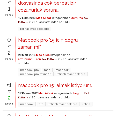
oy
dosyasinda cok berbat bir
1
cozunurluk sorunu
cevap
17 Ekim 2013
Mac Ailesi
kategorisinde
demirca
Yeni
(
120
puan)
tarafından
soruldu
Kullanıcı
retinalı-macbook-pro
0
Macbook pro '15 icin dogru
oy
zaman mi?
2
28 Mart 2016
Mac Ailesi
kategorisinde
cevap
arminvanbuuren
(
170
puan)
tarafından
Yeni Kullanıcı
soruldu
macbook-pro
mac
macbook
macbook-pro-retina-15
retinalı-macbook-pro
+1
macbook pro 15" almak istiyorum.
oy
17 Kasım 2012
Mac Ailesi
kategorisinde
begum
Yeni
2
(
180
puan)
tarafından
soruldu
Kullanıcı
cevap
macbook
pro
retinalı-macbook-pro
retina