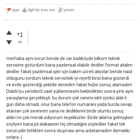
+1
oy
merhaba aynı sorun bende de var kadıköyde bilkom teknik
servisine götürdüm bana yazılımsal olabilir dediler format atalım
dediler fakat yazılımsal işler için bakım ücreti alıyolar bende nasıl
oldugunu sordum teknik servisteki iyi niyetli birisi bana gösterdi
ve evde gösterdiği şekilde denedim fakat hiçbir sonuç alamadım
Diablo'yu yeniden5 saat yüklenmesini bekledikten sonra yine aynı
yavaşlama gerçekleşti..bu durum çok canımı sıktı çünkü alalı 6
gün daha olmadı..onur bana telefon numaranı yada burda cevap
atarsan çok sevinirim sana ne dediklerini birde olumlu sonuç
aldın mı çok merak ediyorum teşekkürler. Birde aklıma gelmişken
söyliyim bana pil alakasının hiç olmadığını söylediler fakat tek
sorun pilin bittikten sonra oluşması ama anlatamadım demekki
onlara :(...