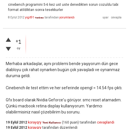
cinebench programini 5-6 kez ust uste denedikten sorun cozuldu tabi
format atildiktan sonra tesekkurler
8 Eylül 2012
yigit91
tarafından
yorumlandı
Yardımcı
+1
oy
Merhaba arkadaşlar, aynı problemi bende yaşıyorum dün gece
diabloyu çok rahat oynarken bugün çok yavaşladı ve oynanmaz
duruma geldi.
Cinebench ile test ettim ve her seferinde opengl = 14.54 fps çıktı.
Gfx board olarak Nvidia Geforce'u görüyor. smc reset atamadım.
Çünkü macbook retina display kullanıyorum. Yardımcı
olabilirmisiniz nasıl çözebilirim bu sorunu.
19 Eylül 2012
korayqry
(
160
puan)
tarafından
cevaplandı
Yeni Kullanıcı
19 Eylül 2012
korayqry
tarafından
düzenlendi