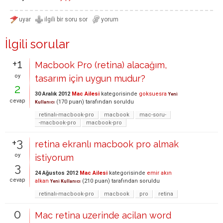
İlgili sorular
+1
Macbook Pro (retina) alacağım,
oy
tasarım için uygun mudur?
2
30 Aralık 2012
Mac Ailesi
kategorisinde
goksuesra
Yeni
cevap
(
170
puan)
tarafından
soruldu
Kullanıcı
retinalı-macbook-pro
macbook
mac-soru-
-macbook-pro
macbook-pro
+3
retina ekranlı macbook pro almak
oy
istiyorum
3
24 Ağustos 2012
Mac Ailesi
kategorisinde
emir akın
cevap
alkan
(
210
puan)
tarafından
soruldu
Yeni Kullanıcı
retinalı-macbook-pro
macbook
pro
retina
0
Mac retina uzerinde acilan word