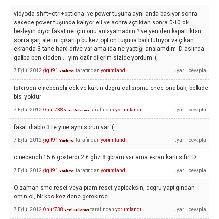
vidyoda shift+ctrl+optiona ve power tuşuna aynı anda basıyor sonra
sadece power tuşunda kalıyor eli ve sonra açtıktan sonra 5-10 dk
bekleyin diyor fakat ne için onu anlayamadım ? ve yeniden kapattıktan
sonra şarj aletini çıkartıp bu kez option tuşuna baılı tutuyor ve çıkan
ekranda 3 tane hard drive var ama rda ne yaptığı analamdım :D aslında
galiba ben cidden ... yım özür dilerim sizide yordum :(
7 Eylül 2012
yigit91
tarafından
yorumlandı
Yardımcı
Istersen cinebenchi cek ve kartin dogru calisiomu once ona bak, belkide
bisi yoktur
7 Eylül 2012
Onur738
tarafından
yorumlandı
Yeni Kullanıcı
fakat diablo 3 te yine aynı sorun var :(
7 Eylül 2012
yigit91
tarafından
yorumlandı
Yardımcı
cinebench 15.6 gösterdi 2.6 ghz 8 gbram var ama ekran kartı sıfır :D
7 Eylül 2012
yigit91
tarafından
yorumlandı
Yardımcı
O zaman smc reset veya pram reset yapicaksin, dogru yaptigindan
emin ol, bir kac kez dene gerekirse
7 Eylül 2012
Onur738
tarafından
yorumlandı
Yeni Kullanıcı