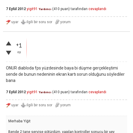
7 Eylül 2012
yigit91
(
410
puan)
tarafından
cevaplandı
Yardımcı
+1
oy
ONUR diabloda fps yüzdesinde baya bi düşme gerçekleştimi
sende de bunun nedeninin ekran kartı sorun olduğunu söylediler
bana
7 Eylül 2012
yigit91
(
410
puan)
tarafından
cevaplandı
Yardımcı
Merhaba Yiğit
Bende 2 tane servise götürdüm, yapılan kontroller sonucu bir şey