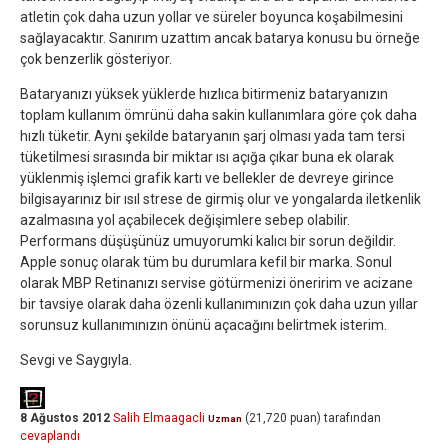
atletin çok daha uzun yollar ve süreler boyunca koşabilmesini
sağlayacaktır. Sanırım uzattım ancak batarya konusu bu örneğe
çok benzerlik gösteriyor.
Bataryanızı yüksek yüklerde hızlıca bitirmeniz bataryanızın
toplam kullanım ömrünü daha sakin kullanımlara göre çok daha
hızlı tüketir. Aynı şekilde bataryanın şarj olması yada tam tersi
tüketilmesi sırasında bir miktar ısı açığa çıkar buna ek olarak
yüklenmiş işlemci grafik kartı ve bellekler de devreye girince
bilgisayarınız bir ısıl strese de girmiş olur ve yongalarda iletkenlik
azalmasına yol açabilecek değişimlere sebep olabilir.
Performans düşüşünüz umuyorumki kalıcı bir sorun değildir.
Apple sonuç olarak tüm bu durumlara kefil bir marka. Sonul
olarak MBP Retinanızı servise götürmenizi öneririm ve acizane
bir tavsiye olarak daha özenli kullanımınızın çok daha uzun yıllar
sorunsuz kullanımınızın önünü açacağını belirtmek isterim.
Sevgi ve Saygıyla.
8 Ağustos 2012
Salih Elmaagacli
(
21,720
puan)
tarafından
Uzman
cevaplandı