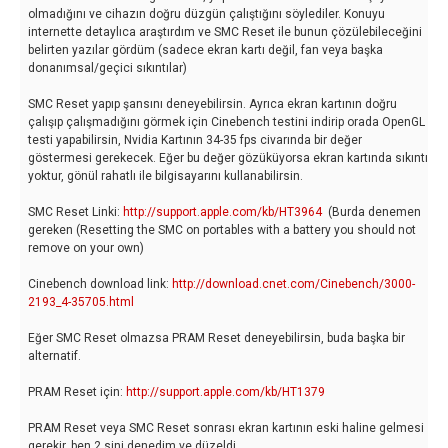
olmadığını ve cihazın doğru düzgün çalıştığını söylediler. Konuyu
internette detaylıca araştırdım ve SMC Reset ile bunun çözülebileceğini
belirten yazılar gördüm (sadece ekran kartı değil, fan veya başka
donanımsal/geçici sıkıntılar)
SMC Reset yapıp şansını deneyebilirsin. Ayrıca ekran kartının doğru
çalışıp çalışmadığını görmek için Cinebench testini indirip orada OpenGL
testi yapabilirsin, Nvidia Kartının 34-35 fps civarında bir değer
göstermesi gerekecek. Eğer bu değer gözüküyorsa ekran kartında sıkıntı
yoktur, gönül rahatlı ile bilgisayarını kullanabilirsin.
SMC Reset Linki:
http://support.apple.com/kb/HT3964
(Burda denemen
gereken (Resetting the SMC on portables with a battery you should not
remove on your own)
Cinebench download link:
http://download.cnet.com/Cinebench/3000-
2193_4-35705.html
Eğer SMC Reset olmazsa PRAM Reset deneyebilirsin, buda başka bir
alternatif.
PRAM Reset için:
http://support.apple.com/kb/HT1379
PRAM Reset veya SMC Reset sonrası ekran kartının eski haline gelmesi
gerekir, ben 2 sini denedim ve düzeldi.