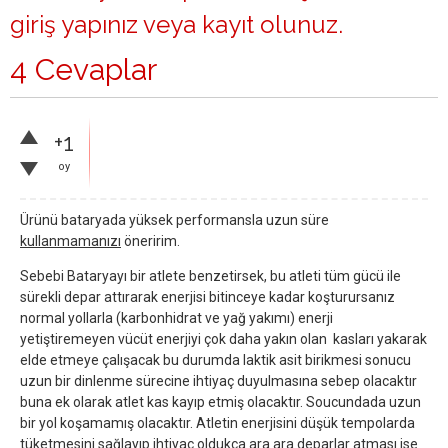
giriş yapınız
veya
kayıt olunuz
.
4 Cevaplar
+1
oy
Ürünü bataryada yüksek performansla uzun süre
kullanmamanızı
öneririm.
Sebebi Bataryayı bir atlete benzetirsek, bu atleti tüm gücü ile
sürekli depar attırarak enerjisi bitinceye kadar koşturursanız
normal yollarla (karbonhidrat ve yağ yakımı) enerji
yetiştiremeyen vücüt enerjiyi çok daha yakın olan kasları yakarak
elde etmeye çalışacak bu durumda laktik asit birikmesi sonucu
uzun bir dinlenme sürecine ihtiyaç duyulmasına sebep olacaktır
buna ek olarak atlet kas kayıp etmiş olacaktır. Soucundada uzun
bir yol koşamamış olacaktır. Atletin enerjisini düşük tempolarda
tüketmesini sağlayıp ihtiyaç oldukça ara ara deparlar atması ise