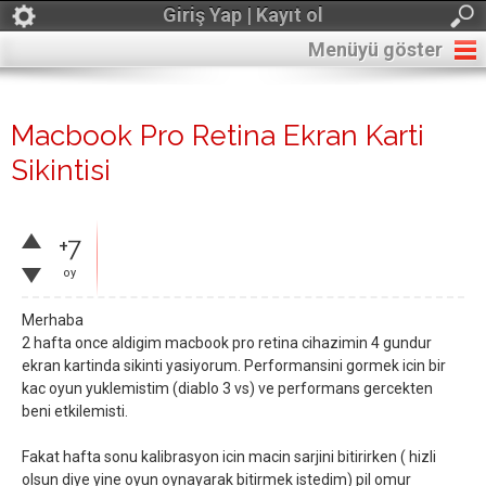
Giriş Yap | Kayıt ol
Menüyü göster
Macbook Pro Retina Ekran Karti
Sikintisi
+7
oy
Merhaba
2 hafta once aldigim macbook pro retina cihazimin 4 gundur
ekran kartinda sikinti yasiyorum. Performansini gormek icin bir
kac oyun yuklemistim (diablo 3 vs) ve performans gercekten
beni etkilemisti.
Fakat hafta sonu kalibrasyon icin macin sarjini bitirirken ( hizli
olsun diye yine oyun oynayarak bitirmek istedim) pil omur