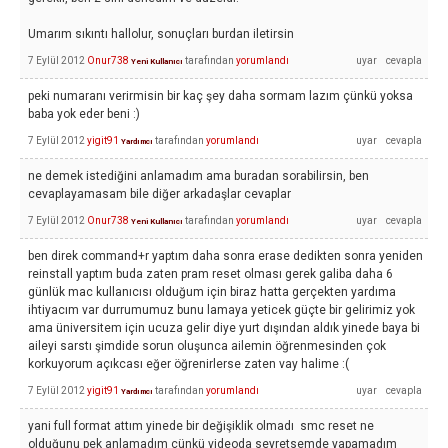
Umarım sıkıntı hallolur, sonuçları burdan iletirsin
7 Eylül 2012
Onur738
tarafından
yorumlandı
Yeni Kullanıcı
peki numaranı verirmisin bir kaç şey daha sormam lazım çünkü yoksa
baba yok eder beni :)
7 Eylül 2012
yigit91
tarafından
yorumlandı
Yardımcı
ne demek istediğini anlamadım ama buradan sorabilirsin, ben
cevaplayamasam bile diğer arkadaşlar cevaplar
7 Eylül 2012
Onur738
tarafından
yorumlandı
Yeni Kullanıcı
ben direk command+r yaptım daha sonra erase dedikten sonra yeniden
reinstall yaptım buda zaten pram reset olması gerek galiba daha 6
günlük mac kullanıcısı olduğum için biraz hatta gerçekten yardıma
ihtiyacım var durrumumuz bunu lamaya yeticek güçte bir gelirimiz yok
ama üniversitem için ucuza gelir diye yurt dışından aldık yinede baya bi
aileyi sarstı şimdide sorun oluşunca ailemin öğrenmesinden çok
korkuyorum açıkcası eğer öğrenirlerse zaten vay halime :(
7 Eylül 2012
yigit91
tarafından
yorumlandı
Yardımcı
yani full format attım yinede bir değişiklik olmadı smc reset ne
olduğunu pek anlamadım çünkü videoda seyretsemde yapamadım