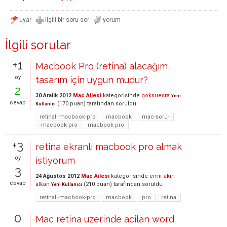
İlgili sorular
+1
Macbook Pro (retina) alacağım,
oy
tasarım için uygun mudur?
2
30 Aralık 2012
Mac Ailesi
kategorisinde
goksuesra
Yeni
cevap
(
170
puan)
tarafından
soruldu
Kullanıcı
retinalı-macbook-pro
macbook
mac-soru-
-macbook-pro
macbook-pro
+3
retina ekranlı macbook pro almak
oy
istiyorum
3
24 Ağustos 2012
Mac Ailesi
kategorisinde
emir akın
cevap
alkan
(
210
puan)
tarafından
soruldu
Yeni Kullanıcı
retinalı-macbook-pro
macbook
pro
retina
0
Mac retina uzerinde acilan word