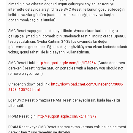
olmadığını ve cihazın doğru düzgün çalıştığını söylediler. Konuyu
internette detaylıca araştırdım ve SMC Reset ile bunun çözülebileceğini
belirten yazılar gördüm (sadece ekran kartı değil, fan veya başka
donanımsal/geçici sıkıntılar)
SMC Reset yapıp şansını deneyebilirsin. Ayrıca ekran kartının doğru
çalışıp çalışmadığını görmek için Cinebench testini indirip orada OpenGL
testi yapabilirsin, Nvidia Kartının 34-35 fps civarında bir değer
göstermesi gerekecek. Eğer bu değer gözüküyorsa ekran kartında sıkıntı
yoktur, gönül rahatlı ile bilgisayarını kullanabilirsin.
SMC Reset Linki:
http://support.apple.com/kb/HT3964
(Burda denemen
gereken (Resetting the SMC on portables with a battery you should not
remove on your own)
Cinebench download link:
http://download.cnet.com/Cinebench/3000-
2193_4-35705.html
Eğer SMC Reset olmazsa PRAM Reset deneyebilirsin, buda başka bir
alternatif.
PRAM Reset için:
http://support.apple.com/kb/HT1379
PRAM Reset veya SMC Reset sonrası ekran kartının eski haline gelmesi
gerekir, ben 2 sini denedim ve düzeldi.