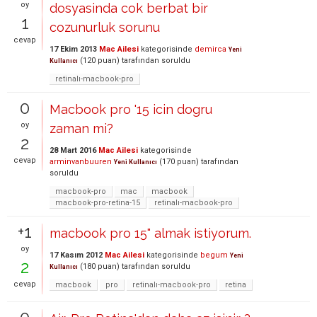
oy
dosyasinda cok berbat bir
1
cozunurluk sorunu
cevap
17 Ekim 2013
Mac Ailesi
kategorisinde
demirca
Yeni
(
120
puan)
tarafından
soruldu
Kullanıcı
retinalı-macbook-pro
0
Macbook pro '15 icin dogru
oy
zaman mi?
2
28 Mart 2016
Mac Ailesi
kategorisinde
cevap
arminvanbuuren
(
170
puan)
tarafından
Yeni Kullanıcı
soruldu
macbook-pro
mac
macbook
macbook-pro-retina-15
retinalı-macbook-pro
+1
macbook pro 15" almak istiyorum.
oy
17 Kasım 2012
Mac Ailesi
kategorisinde
begum
Yeni
2
(
180
puan)
tarafından
soruldu
Kullanıcı
cevap
macbook
pro
retinalı-macbook-pro
retina