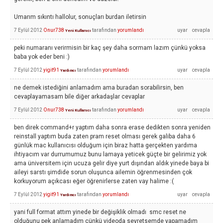
Umarım sıkıntı hallolur, sonuçları burdan iletirsin
7 Eylül 2012
Onur738
tarafından
yorumlandı
Yeni Kullanıcı
peki numaranı verirmisin bir kaç şey daha sormam lazım çünkü yoksa
baba yok eder beni :)
7 Eylül 2012
yigit91
tarafından
yorumlandı
Yardımcı
ne demek istediğini anlamadım ama buradan sorabilirsin, ben
cevaplayamasam bile diğer arkadaşlar cevaplar
7 Eylül 2012
Onur738
tarafından
yorumlandı
Yeni Kullanıcı
ben direk command+r yaptım daha sonra erase dedikten sonra yeniden
reinstall yaptım buda zaten pram reset olması gerek galiba daha 6
günlük mac kullanıcısı olduğum için biraz hatta gerçekten yardıma
ihtiyacım var durrumumuz bunu lamaya yeticek güçte bir gelirimiz yok
ama üniversitem için ucuza gelir diye yurt dışından aldık yinede baya bi
aileyi sarstı şimdide sorun oluşunca ailemin öğrenmesinden çok
korkuyorum açıkcası eğer öğrenirlerse zaten vay halime :(
7 Eylül 2012
yigit91
tarafından
yorumlandı
Yardımcı
yani full format attım yinede bir değişiklik olmadı smc reset ne
olduğunu pek anlamadım çünkü videoda seyretsemde yapamadım