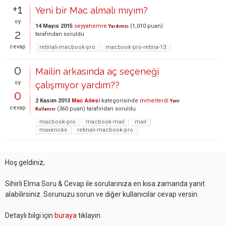
+1
Yeni bir Mac almalı mıyım?
oy
14 Mayıs 2015
seyyahemre
(
1,010
puan)
Yardımcı
2
tarafından
soruldu
cevap
retinalı-macbook-pro
macbook-pro-retina-13
0
Mailin arkasında aç seçeneği
oy
çalışmıyor yardım??
0
2 Kasım 2013
Mac Ailesi
kategorisinde
mmerterdi
Yeni
cevap
(
360
puan)
tarafından
soruldu
Kullanıcı
macbook-pro
macbook-mail
mail
mavericks
retinalı-macbook-pro
Hoş geldiniz,
Sihirli Elma Soru & Cevap ile sorularınıza en kısa zamanda yanıt
alabilirsiniz. Sorunuzu sorun ve diğer kullanıcılar cevap versin.
Detaylı bilgi için
buraya
tıklayın.