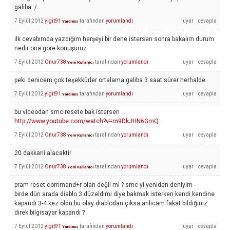
galiba :/
7 Eylül 2012
yigit91
tarafından
yorumlandı
Yardımcı
ilk cevabımda yazdığım herşeyi bir dene istersen sonra bakalım durum
nedir ona göre konuşuruz
7 Eylül 2012
Onur738
tarafından
yorumlandı
Yeni Kullanıcı
peki denicem çok teşekkürler ortalama galiba 3 saat sürer herhalde
7 Eylül 2012
yigit91
tarafından
yorumlandı
Yardımcı
bu videodan smc resete bak istersen
http://www.youtube.com/watch?v=m9DkJHN6GmQ
7 Eylül 2012
Onur738
tarafından
yorumlandı
Yeni Kullanıcı
20 dakkani alacaktir
7 Eylül 2012
Onur738
tarafından
yorumlandı
Yeni Kullanıcı
pram reset command+r olan değil mi ? smc yi yeniden deniyim -
birde dün arada diablo 3 düzeldimi diye bakmak isterken kendi kendine
kapandı 3-4 kez oldu bu olay diablodan çıksa anlıcam fakat bildiğiniz
direk bilgisayar kapandı ?
7 Eylül 2012
yigit91
tarafından
yorumlandı
Yardımcı