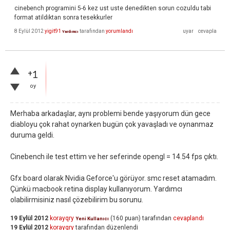
cinebench programini 5-6 kez ust uste denedikten sorun cozuldu tabi
format atildiktan sonra tesekkurler
8 Eylül 2012
yigit91
tarafından
yorumlandı
Yardımcı
+1
oy
Merhaba arkadaşlar, aynı problemi bende yaşıyorum dün gece
diabloyu çok rahat oynarken bugün çok yavaşladı ve oynanmaz
duruma geldi.
Cinebench ile test ettim ve her seferinde opengl = 14.54 fps çıktı.
Gfx board olarak Nvidia Geforce'u görüyor. smc reset atamadım.
Çünkü macbook retina display kullanıyorum. Yardımcı
olabilirmisiniz nasıl çözebilirim bu sorunu.
19 Eylül 2012
korayqry
(
160
puan)
tarafından
cevaplandı
Yeni Kullanıcı
19 Eylül 2012
korayqry
tarafından
düzenlendi