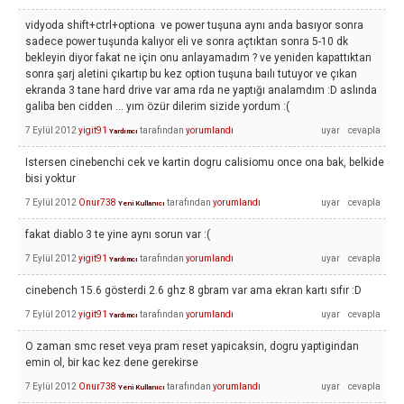
vidyoda shift+ctrl+optiona ve power tuşuna aynı anda basıyor sonra
sadece power tuşunda kalıyor eli ve sonra açtıktan sonra 5-10 dk
bekleyin diyor fakat ne için onu anlayamadım ? ve yeniden kapattıktan
sonra şarj aletini çıkartıp bu kez option tuşuna baılı tutuyor ve çıkan
ekranda 3 tane hard drive var ama rda ne yaptığı analamdım :D aslında
galiba ben cidden ... yım özür dilerim sizide yordum :(
7 Eylül 2012
yigit91
tarafından
yorumlandı
Yardımcı
Istersen cinebenchi cek ve kartin dogru calisiomu once ona bak, belkide
bisi yoktur
7 Eylül 2012
Onur738
tarafından
yorumlandı
Yeni Kullanıcı
fakat diablo 3 te yine aynı sorun var :(
7 Eylül 2012
yigit91
tarafından
yorumlandı
Yardımcı
cinebench 15.6 gösterdi 2.6 ghz 8 gbram var ama ekran kartı sıfır :D
7 Eylül 2012
yigit91
tarafından
yorumlandı
Yardımcı
O zaman smc reset veya pram reset yapicaksin, dogru yaptigindan
emin ol, bir kac kez dene gerekirse
7 Eylül 2012
Onur738
tarafından
yorumlandı
Yeni Kullanıcı