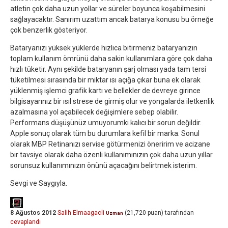
atletin çok daha uzun yollar ve süreler boyunca koşabilmesini
sağlayacaktır. Sanırım uzattım ancak batarya konusu bu örneğe
çok benzerlik gösteriyor.
Bataryanızı yüksek yüklerde hızlıca bitirmeniz bataryanızın
toplam kullanım ömrünü daha sakin kullanımlara göre çok daha
hızlı tüketir. Aynı şekilde bataryanın şarj olması yada tam tersi
tüketilmesi sırasında bir miktar ısı açığa çıkar buna ek olarak
yüklenmiş işlemci grafik kartı ve bellekler de devreye girince
bilgisayarınız bir ısıl strese de girmiş olur ve yongalarda iletkenlik
azalmasına yol açabilecek değişimlere sebep olabilir.
Performans düşüşünüz umuyorumki kalıcı bir sorun değildir.
Apple sonuç olarak tüm bu durumlara kefil bir marka. Sonul
olarak MBP Retinanızı servise götürmenizi öneririm ve acizane
bir tavsiye olarak daha özenli kullanımınızın çok daha uzun yıllar
sorunsuz kullanımınızın önünü açacağını belirtmek isterim.
Sevgi ve Saygıyla.
8 Ağustos 2012
Salih Elmaagacli
(
21,720
puan)
tarafından
Uzman
cevaplandı