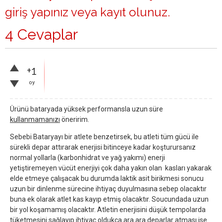
giriş yapınız
veya
kayıt olunuz
.
4 Cevaplar
+1
oy
Ürünü bataryada yüksek performansla uzun süre
kullanmamanızı
öneririm.
Sebebi Bataryayı bir atlete benzetirsek, bu atleti tüm gücü ile
sürekli depar attırarak enerjisi bitinceye kadar koşturursanız
normal yollarla (karbonhidrat ve yağ yakımı) enerji
yetiştiremeyen vücüt enerjiyi çok daha yakın olan kasları yakarak
elde etmeye çalışacak bu durumda laktik asit birikmesi sonucu
uzun bir dinlenme sürecine ihtiyaç duyulmasına sebep olacaktır
buna ek olarak atlet kas kayıp etmiş olacaktır. Soucundada uzun
bir yol koşamamış olacaktır. Atletin enerjisini düşük tempolarda
tüketmesini sağlayıp ihtiyaç oldukça ara ara deparlar atması ise