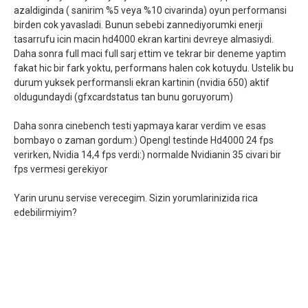
azaldiginda ( sanirim %5 veya %10 civarinda) oyun performansi
birden cok yavasladi. Bunun sebebi zannediyorumki enerji
tasarrufu icin macin hd4000 ekran kartini devreye almasiydi.
Daha sonra full maci full sarj ettim ve tekrar bir deneme yaptim
fakat hic bir fark yoktu, performans halen cok kotuydu. Ustelik bu
durum yuksek performansli ekran kartinin (nvidia 650) aktif
oldugundaydi (gfxcardstatus tan bunu goruyorum)
Daha sonra cinebench testi yapmaya karar verdim ve esas
bombayo o zaman gordum:) Opengl testinde Hd4000 24 fps
verirken, Nvidia 14,4 fps verdi:) normalde Nvidianin 35 civari bir
fps vermesi gerekiyor
Yarin urunu servise verecegim. Sizin yorumlarinizida rica
edebilirmiyim?