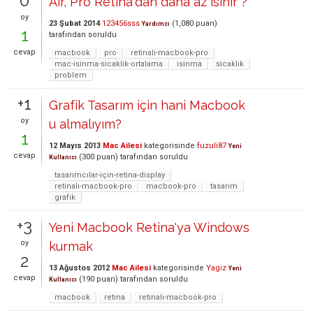
0
Air, Pro Retina'dan daha az isinir ?
oy
23 Şubat 2014
123456sss
(
1,080
puan)
Yardımcı
1
tarafından
soruldu
cevap
macbook
pro
retinalı-macbook-pro
mac-isinma-sicaklik-ortalama
isinma
sicaklik
problem
+1
Grafik Tasarım için hani Macbook
oy
u almalıyım?
1
12 Mayıs 2013
Mac Ailesi
kategorisinde
fuzuli87
Yeni
cevap
(
300
puan)
tarafından
soruldu
Kullanıcı
tasarımcılar-için-retina-display
retinalı-macbook-pro
macbook-pro
tasarım
grafik
+3
Yeni Macbook Retina'ya Windows
oy
kurmak
2
13 Ağustos 2012
Mac Ailesi
kategorisinde
Yagiz
Yeni
cevap
(
190
puan)
tarafından
soruldu
Kullanıcı
macbook
retina
retinalı-macbook-pro