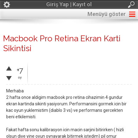
Giriş Yap | Kayıt ol
Menüyü göster
Macbook Pro Retina Ekran Karti
Sikintisi
+7
oy
Merhaba
2 hafta once aldigim macbook pro retina cihazimin 4 gundur
ekran kartinda sikinti yasiyorum. Performansini gormek icin bir
kac oyun yuklemistim (diablo 3 vs) ve performans gercekten
beni etkilemisti.
Fakat hafta sonu kalibrasyon icin macin sarjini bitirirken ( hizli
olsun diye yine oyun oynayarak bitirmek istedim) pil omur