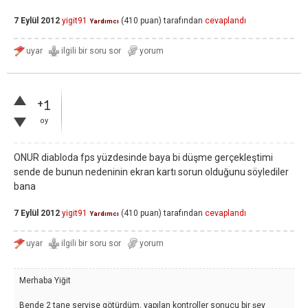
7 Eylül 2012
yigit91
(
410
puan)
tarafından
cevaplandı
Yardımcı
+1
oy
ONUR diabloda fps yüzdesinde baya bi düşme gerçekleştimi
sende de bunun nedeninin ekran kartı sorun olduğunu söylediler
bana
7 Eylül 2012
yigit91
(
410
puan)
tarafından
cevaplandı
Yardımcı
Merhaba Yiğit
Bende 2 tane servise götürdüm, yapılan kontroller sonucu bir şey