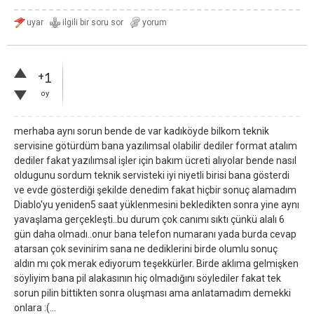
+1
oy
merhaba aynı sorun bende de var kadıköyde bilkom teknik
servisine götürdüm bana yazılımsal olabilir dediler format atalım
dediler fakat yazılımsal işler için bakım ücreti alıyolar bende nasıl
oldugunu sordum teknik servisteki iyi niyetli birisi bana gösterdi
ve evde gösterdiği şekilde denedim fakat hiçbir sonuç alamadım
Diablo'yu yeniden5 saat yüklenmesini bekledikten sonra yine aynı
yavaşlama gerçekleşti..bu durum çok canımı sıktı çünkü alalı 6
gün daha olmadı..onur bana telefon numaranı yada burda cevap
atarsan çok sevinirim sana ne dediklerini birde olumlu sonuç
aldın mı çok merak ediyorum teşekkürler. Birde aklıma gelmişken
söyliyim bana pil alakasının hiç olmadığını söylediler fakat tek
sorun pilin bittikten sonra oluşması ama anlatamadım demekki
onlara :(...