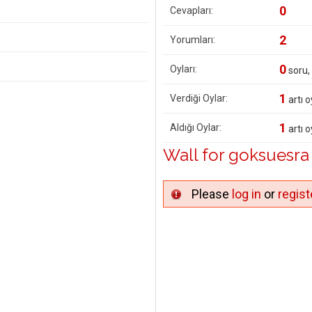
0
Cevapları:
2
Yorumları:
0
Oyları:
soru,
1
Verdiği Oylar:
artı o
1
Aldığı Oylar:
artı o
Wall for goksuesra
Please
log in
or
regist