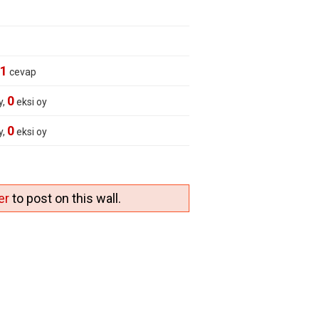
1
cevap
0
y,
eksi oy
0
y,
eksi oy
er
to post on this wall.