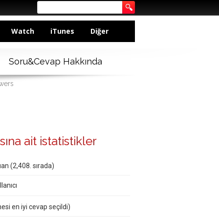
Watch
iTunes
Diğer
Soru&Cevap Hakkında
swers
na ait istatistikler
an (
2,408
. sırada)
lanıcı
esi en iyi cevap seçildi)