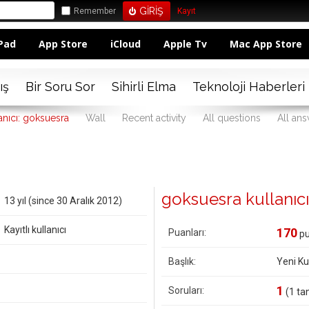
Remember
Kayıt
Pad
App Store
iCloud
Apple Tv
Mac App Store
ış
Bir Soru Sor
Sihirli Elma
Teknoloji Haberleri
anıcı: goksuesra
Wall
Recent activity
All questions
All an
goksuesra kullanıcısı
13 yıl (since 30 Aralık 2012)
Kayıtlı kullanıcı
170
Puanları:
pu
Başlık:
Yeni Kul
1
Soruları:
(
1
tan