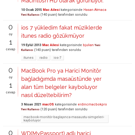
Macintosh HD olarak görünüyor.
10 Ocak 2015
Mac Ailesi
kategorisinde
Hasan Atmaca
(
140
puan)
tarafından
soruldu
Yeni Kullanıcı
0
ios 7 yükledim fakat müziklerde
oy
itunes radio gözükmüyor
1
19 Eylül 2013
Mac Ailesi
kategorisinde
bjulian
Yeni
cevap
(
140
puan)
tarafından
soruldu
Kullanıcı
itunes
radio
ios-7
0
MacBook Pro ya Harici Monitör
oy
bağladığımda masaüstünde yer
1
alan tüm belgeler kayboluyor
cevap
nasıl düzeltebilirim?
3 Nisan 2021
macOS
kategorisinde
erdincmacbokpro
(
120
puan)
tarafından
soruldu
Yeni Kullanıcı
macbook-monitör-baglayınca-masaustu-simgeleri-
kayboluyor
0
WD(MyPassport) adlı harici