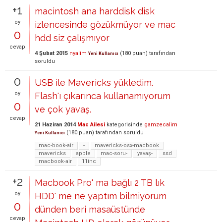
+1
macintosh ana harddisk disk
oy
izlencesinde gözükmüyor ve mac
0
hdd siz çalışmıyor
cevap
4 Şubat 2015
nyalim
(
180
puan)
tarafından
Yeni Kullanıcı
soruldu
0
USB ile Mavericks yükledim.
oy
Flash'ı çıkarınca kullanamıyorum
0
ve çok yavaş.
cevap
21 Haziran 2014
Mac Ailesi
kategorisinde
gamzecalim
(
180
puan)
tarafından
soruldu
Yeni Kullanıcı
mac-book-air
-
mavericks-osx-macbook
mavericks
apple
mac-soru-
yavaş-
ssd
macbook-air
11inc
+2
Macbook Pro' ma bağlı 2 TB lık
oy
HDD' me ne yaptım bilmiyorum
0
dünden beri masaüstünde
cevap