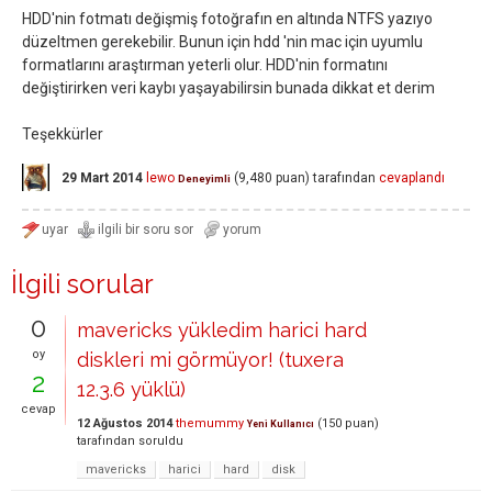
HDD'nin fotmatı değişmiş fotoğrafın en altında NTFS yazıyo
düzeltmen gerekebilir. Bunun için hdd 'nin mac için uyumlu
formatlarını araştırman yeterli olur. HDD'nin formatını
değiştirirken veri kaybı yaşayabilirsin bunada dikkat et derim
Teşekkürler
29 Mart 2014
lewo
(
9,480
puan)
tarafından
cevaplandı
Deneyimli
İlgili sorular
0
mavericks yükledim harici hard
oy
diskleri mi görmüyor! (tuxera
2
12.3.6 yüklü)
cevap
12 Ağustos 2014
themummy
(
150
puan)
Yeni Kullanıcı
tarafından
soruldu
mavericks
harici
hard
disk