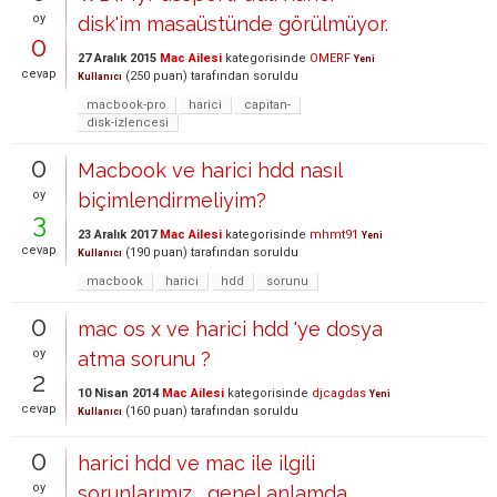
oy
disk'im masaüstünde görülmüyor.
0
27 Aralık 2015
Mac Ailesi
kategorisinde
OMERF
Yeni
cevap
(
250
puan)
tarafından
soruldu
Kullanıcı
macbook-pro
harici
capitan-
disk-izlencesi
0
Macbook ve harici hdd nasıl
oy
biçimlendirmeliyim?
3
23 Aralık 2017
Mac Ailesi
kategorisinde
mhmt91
Yeni
cevap
(
190
puan)
tarafından
soruldu
Kullanıcı
macbook
harici
hdd
sorunu
0
mac os x ve harici hdd 'ye dosya
oy
atma sorunu ?
2
10 Nisan 2014
Mac Ailesi
kategorisinde
djcagdas
Yeni
cevap
(
160
puan)
tarafından
soruldu
Kullanıcı
0
harici hdd ve mac ile ilgili
oy
sorunlarımız... genel anlamda