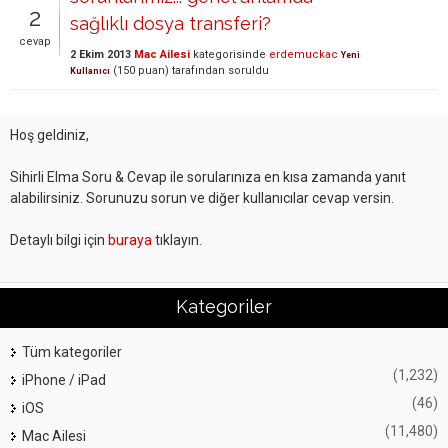
2
sağlıklı dosya transferi?
cevap
2 Ekim 2013
Mac Ailesi
kategorisinde
erdemuckac
Yeni
(
150
puan)
tarafından
soruldu
Kullanıcı
Hoş geldiniz,
Sihirli Elma Soru & Cevap ile sorularınıza en kısa zamanda yanıt
alabilirsiniz. Sorunuzu sorun ve diğer kullanıcılar cevap versin.
Detaylı bilgi için
buraya
tıklayın.
Kategoriler
Tüm kategoriler
(1,232)
iPhone / iPad
(46)
iOS
(11,480)
Mac Ailesi