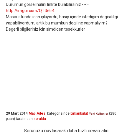
Durumun gorsel halini linkte bulabilirsiniz --->
http://imgur.com/QTt56r4
Masaüstünde icon çıkıyordu, basıp içinde istedigim degisikligi
yapabiliyordum, artık bu mumkun degil ne yapmalıyım?
Degerli bilgileriniz icin simdiden tesekkurler
29 Mart 2014
Mac Ailesi
kategorisinde
birkanbulut
(
280
Yeni Kullanıcı
puan)
tarafından
soruldu
Sorunuzu paylaşarak daha hızlı cevap alın