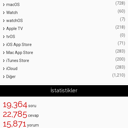
(728)
macOS
(60)
Watch
(7)
watchOS
(218)
Apple TV
(0)
tvOS
(71)
iOS App Store
(283)
Mac App Store
(200)
iTunes Store
(283)
iCloud
(1,210)
Diğer
İstatistikler
19,364
soru
22,785
cevap
15,871
yorum