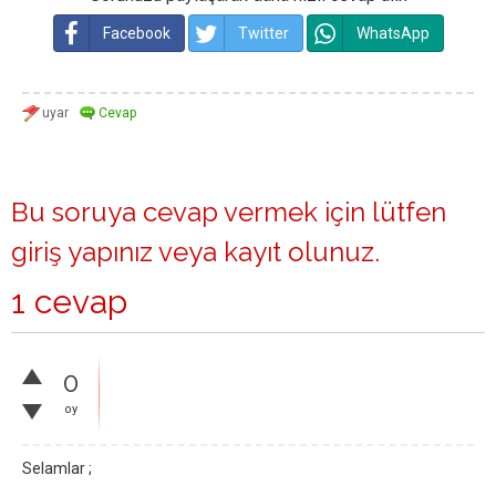
Facebook
Twitter
WhatsApp
Bu soruya cevap vermek için lütfen
giriş yapınız
veya
kayıt olunuz
.
1 cevap
0
oy
Selamlar ;