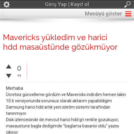
Giriş Yap | Kayıt ol
Menüyü göster
Mavericks yükledim ve harici
hdd masaüstünde gözükmüyor
0
oy
Merhaba
Ücretsiz güncelleme gördüm ve Mavericks indirdim hemen lakin
10.6 versiyonunda sorunsuz olarak aktarım yapabildigim
Samsung harici hdd artık yeni isletim sistemi tarafindan
tanınmıyor.
Disk izlencesinde de mevcut harici hdd gri renkte gozukuyor,
masaustune bagla dedigimde "baglama basarisi oldu" yazısı
cıkıyor.