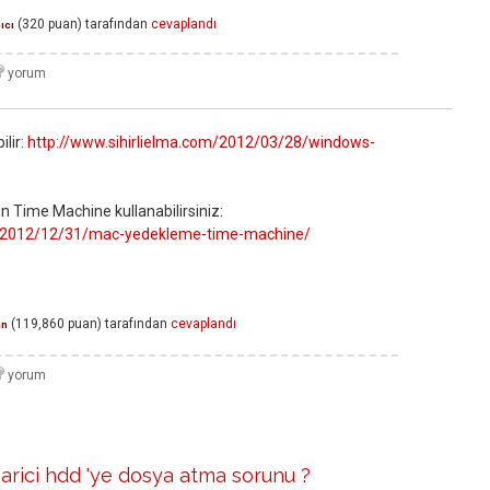
(
320
puan)
tarafından
cevaplandı
ıcı
ilir:
http://www.sihirlielma.com/2012/03/28/windows-
n Time Machine kullanabilirsiniz:
om/2012/12/31/mac-yedekleme-time-machine/
(
119,860
puan)
tarafından
cevaplandı
an
arici hdd 'ye dosya atma sorunu ?