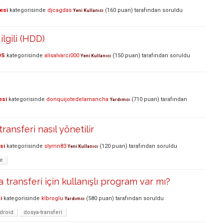
esi
kategorisinde
djcagdas
(
160
puan)
tarafından
soruldu
Yeni Kullanıcı
 ilgili (HDD)
OS
kategorisinde
alisalvarci000
(
150
puan)
tarafından
soruldu
Yeni Kullanıcı
esi
kategorisinde
donquijotedelamancha
(
710
puan)
tarafından
Yardımcı
ransferi nasıl yönetilir
si
kategorisinde
slymn83
(
120
puan)
tarafından
soruldu
Yeni Kullanıcı
e
 transferi için kullanışlı program var mı?
i
kategorisinde
klbroglu
(
580
puan)
tarafından
soruldu
Yardımcı
droid
dosya-transferi