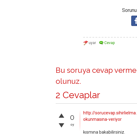
Sorunuz
Bu soruya cevap vermek
olunuz
.
2 Cevaplar
http://sorucevap.sihirliel
0
okunmasına-veriyor
oy
kısmına bakabilirsiniz.