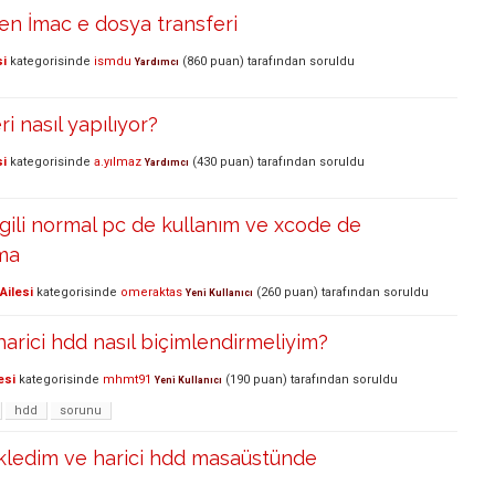
en İmac e dosya transferi
si
kategorisinde
ismdu
(
860
puan)
tarafından
soruldu
Yardımcı
i nasıl yapılıyor?
si
kategorisinde
a.yılmaz
(
430
puan)
tarafından
soruldu
Yardımcı
ilgili normal pc de kullanım ve xcode de
ma
Ailesi
kategorisinde
omeraktas
(
260
puan)
tarafından
soruldu
Yeni Kullanıcı
rici hdd nasıl biçimlendirmeliyim?
esi
kategorisinde
mhmt91
(
190
puan)
tarafından
soruldu
Yeni Kullanıcı
hdd
sorunu
kledim ve harici hdd masaüstünde