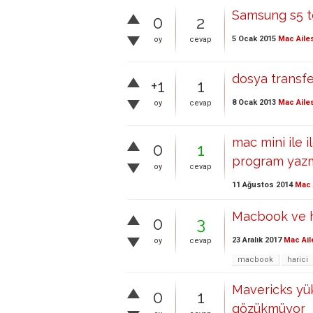
Samsung s5 t
0
2
5 Ocak 2015
Mac Aile
oy
cevap
dosya transfer
+1
1
8 Ocak 2013
Mac Aile
oy
cevap
mac mini ile 
0
1
program yaz
oy
cevap
11 Ağustos 2014
Mac 
Macbook ve ha
0
3
23 Aralık 2017
Mac Ail
oy
cevap
macbook
harici
Mavericks yü
0
1
gözükmüyor