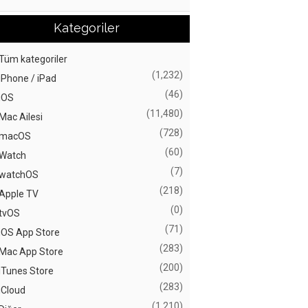
Kategoriler
Tüm kategoriler
(1,232)
iPhone / iPad
(46)
iOS
(11,480)
Mac Ailesi
(728)
macOS
(60)
Watch
(7)
watchOS
(218)
Apple TV
(0)
tvOS
(71)
iOS App Store
(283)
Mac App Store
(200)
iTunes Store
(283)
iCloud
(1,210)