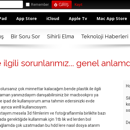
Remember
Kayıt
Pad
App Store
iCloud
Apple Tv
Mac App Store
ış
Bir Soru Sor
Sihirli Elma
Teknoloji Haberleri
 ilgili sorunlarımız... genel anlam
Ho
olursanız çok minnettar kalacağım.bende plastik ile ilgili
rzaman yanınızdayım danışabilirsiniz.bir macbookpro ya
Si
e ipad de kullanıyorum.ama tahmin edersinizki evde
kı
ayrıca win8 kullanıcısıyım.
so
ayım.mesela 3d filmlerim ve fotoğraflarımla birliklte bazı
da gerektiğide kullanmak için 1tb lık wd lerden bol
De
ağlamda çok uzatmadan bu hdd lere nasıl dosya atarım