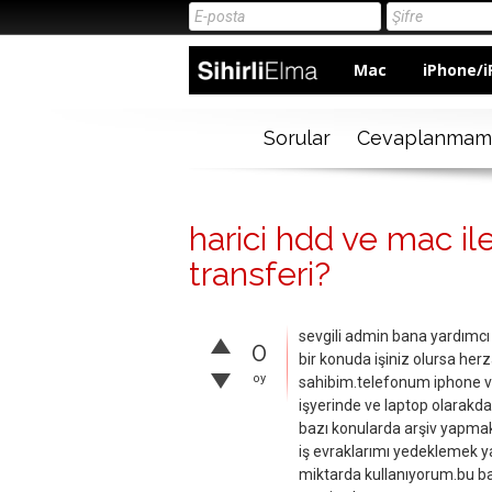
Mac
iPhone/i
Sorular
Cevaplanmam
harici hdd ve mac ile
transferi?
sevgili admin bana yardımcı 
0
bir konuda işiniz olursa he
oy
sahibim.telefonum iphone v
işyerinde ve laptop olarakda 
bazı konularda arşiv yapmakt
iş evraklarımı yedeklemek ya
miktarda kullanıyorum.bu b