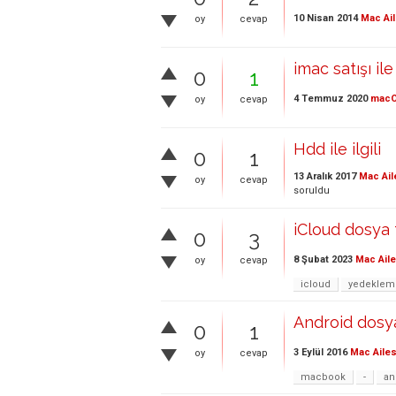
10 Nisan 2014
Mac Ail
oy
cevap
imac satışı ile
0
1
4 Temmuz 2020
mac
oy
cevap
Hdd ile ilgili
0
1
13 Aralık 2017
Mac Ail
oy
cevap
soruldu
iCloud dosya t
0
3
8 Şubat 2023
Mac Aile
oy
cevap
icloud
yedeklem
Android dosya
0
1
3 Eylül 2016
Mac Ailes
oy
cevap
macbook
-
an