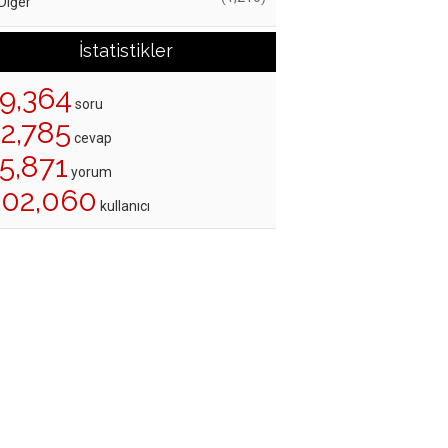
Diğer
İstatistikler
19,364
soru
22,785
cevap
5,871
yorum
202,060
kullanıcı