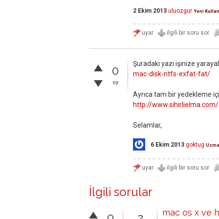
2 Ekim 2013
uluozgur
Yeni Kullan
Şuradaki yazı işinize yarayab
0
mac-disk-ntfs-exfat-fat/
oy
Ayrıca tam bir yedekleme içi
http://www.sihirlielma.c
Selamlar,
6 Ekim 2013
goktug
Uzm
İlgili sorular
mac os x ve h
0
2