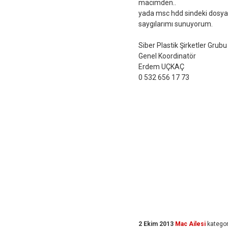
macimden..
yada msc hdd sindeki dosyala
saygılarımı sunuyorum.
Siber Plastik Şirketler Grubu
Genel Koordinatör
Erdem UÇKAÇ
0 532 656 17 73
2 Ekim 2013
Mac Ailesi
kategor