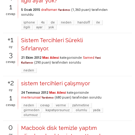
ilgili ayar yok?
1
5 Ocak 2015
draftsman
(
1,360
puan)
tarafından
Yardımcı
cevap
soruldu
iphone
4s
de
neden
handoff
ile
ilgili
ayar
yok
+1
Sistem Tercihleri Sürekli
oy
Sıfırlanıyor.
3
21 Ekim 2012
Mac Ailesi
kategorisinde
Samed
Yeni
cevap
(
290
puan)
tarafından
soruldu
Kullanıcı
neden
+2
sistem tercihleri çalışmıyor
oy
24 Temmuz 2012
Mac Ailesi
kategorisinde
1
merterunsal
(
680
puan)
tarafından
soruldu
Yardımcı
cevap
neden
cevap
verme
zahmetine
girmeden
kapatıyorsunuz
olumlu
yada
olumsuz
0
Macbook disk temizle yaptım
oy