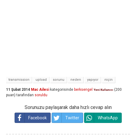
transmission
upload
sorunu
neden
yapıyor
niçin
11 Şubat 2014
Mac Ailesi
kategorisinde
berksengel
(
200
Yeni Kullanıcı
puan)
tarafından
soruldu
Sorunuzu paylaşarak daha hızlı cevap alın
Facebook
Twitter
WhatsApp