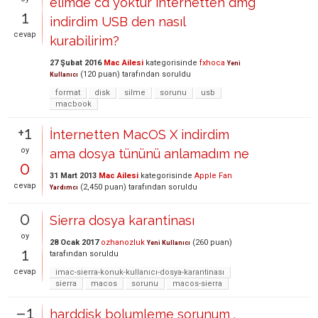
elimde cd yoktur internetten dmg
1
indirdim USB den nasıl
cevap
kurabilirim?
27 Şubat 2016
Mac Ailesi
kategorisinde
fxhoca
Yeni
(
120
puan)
tarafından
soruldu
Kullanıcı
format
disk
silme
sorunu
usb
macbook
+1
İnternetten MacOS X indirdim
oy
ama dosya tününü anlamadım ne
0
31 Mart 2013
Mac Ailesi
kategorisinde
Apple Fan
cevap
(
2,450
puan)
tarafından
soruldu
Yardımcı
0
Sierra dosya karantinası
oy
28 Ocak 2017
ozhanozluk
(
260
puan)
Yeni Kullanıcı
1
tarafından
soruldu
cevap
imac-sierra-konuk-kullanıcı-dosya-karantinası
sierra
macos
sorunu
macos-sierra
–1
harddisk bolumleme sorunum .