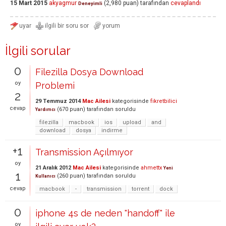
15 Mart 2015
akyagmur
(
2,980
puan)
tarafından
cevaplandı
Deneyimli
İlgili sorular
0
Filezilla Dosya Download
oy
Problemi
2
29 Temmuz 2014
Mac Ailesi
kategorisinde
fikretbilici
cevap
(
670
puan)
tarafından
soruldu
Yardımcı
filezilla
macbook
ios
upload
and
download
dosya
indirme
+1
Transmission Açılmıyor
oy
21 Aralık 2012
Mac Ailesi
kategorisinde
ahmettx
Yeni
1
(
260
puan)
tarafından
soruldu
Kullanıcı
cevap
macbook
-
transmission
torrent
dock
0
iphone 4s de neden "handoff" ile
oy