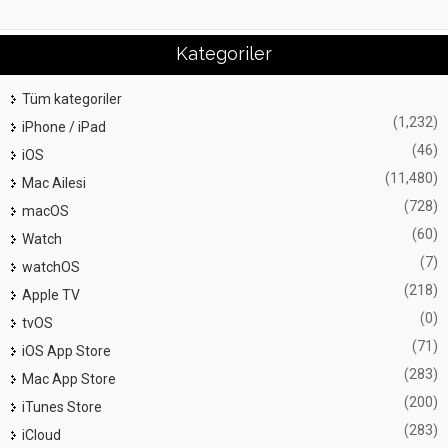
Kategoriler
Tüm kategoriler
(1,232)
iPhone / iPad
(46)
iOS
(11,480)
Mac Ailesi
(728)
macOS
(60)
Watch
(7)
watchOS
(218)
Apple TV
(0)
tvOS
(71)
iOS App Store
(283)
Mac App Store
(200)
iTunes Store
(283)
iCloud