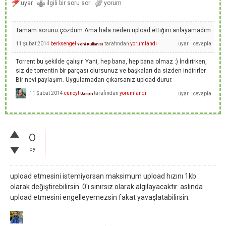
Tamam sorunu çözdüm Ama hala neden upload ettiğini anlayamadım
11 Şubat 2014
berksengel
tarafından
yorumlandı
Yeni Kullanıcı
Torrent bu şekilde çalışır. Yani, hep bana, hep bana olmaz :) İndirirken,
siz de torrentin bir parçası olursunuz ve başkaları da sizden indirirler.
Bir nevi paylaşım. Uygulamadan çıkarsanız upload durur.
11 Şubat 2014
cüneyt
tarafından
yorumlandı
Uzman
0
oy
upload etmesini istemiyorsan maksimum upload hızını 1kb
olarak değiştirebilirsin. 0'ı sınırsız olarak algılayacaktır. aslında
upload etmesini engelleyemezsin fakat yavaşlatabilirsin.