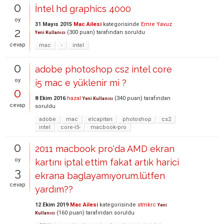
0
İntel hd graphics 4000
oy
31 Mayıs 2015
Mac Ailesi
kategorisinde
Emre Yavuz
2
(
300
puan)
tarafından
soruldu
Yeni Kullanıcı
cevap
mac
-
intel
0
adobe photoshop cs2 intel core
oy
i5 mac e yüklenir mi ?
0
8 Ekim 2016
hazal
(
340
puan)
tarafından
Yeni Kullanıcı
cevap
soruldu
adobe
mac
elcapitan
photoshop
cs2
intel
core-i5-
macbook-pro
0
2011 macbook pro'da AMD ekran
oy
kartını iptal ettim fakat artık harici
3
ekrana baglayamıyorum.lütfen
cevap
yardım??
12 Ekim 2019
Mac Ailesi
kategorisinde
stmkrc
Yeni
(
160
puan)
tarafından
soruldu
Kullanıcı