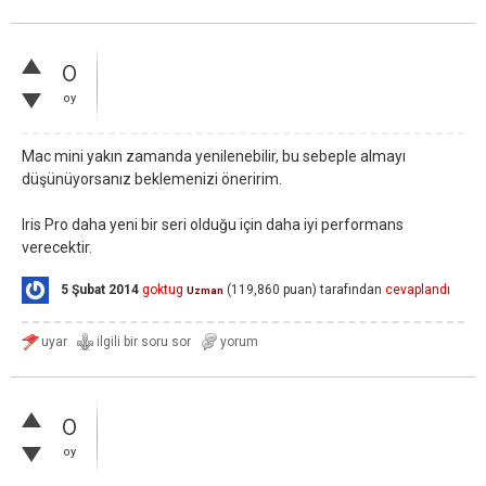
0
oy
Mac mini yakın zamanda yenilenebilir, bu sebeple almayı
düşünüyorsanız beklemenizi öneririm.
Iris Pro daha yeni bir seri olduğu için daha iyi performans
verecektir.
5 Şubat 2014
goktug
(
119,860
puan)
tarafından
cevaplandı
Uzman
0
oy