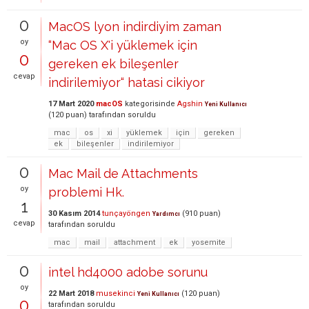
0
MacOS lyon indirdiyim zaman
oy
“Mac OS X'i yüklemek için
0
gereken ek bileşenler
cevap
indirilemiyor“ hatasi cikiyor
17 Mart 2020
macOS
kategorisinde
Agshin
Yeni Kullanıcı
(
120
puan)
tarafından
soruldu
mac
os
xi
yüklemek
için
gereken
ek
bileşenler
indirilemiyor
0
Mac Mail de Attachments
oy
problemi Hk.
1
30 Kasım 2014
tunçayöngen
(
910
puan)
Yardımcı
cevap
tarafından
soruldu
mac
mail
attachment
ek
yosemite
0
intel hd4000 adobe sorunu
oy
22 Mart 2018
musekinci
(
120
puan)
Yeni Kullanıcı
0
tarafından
soruldu