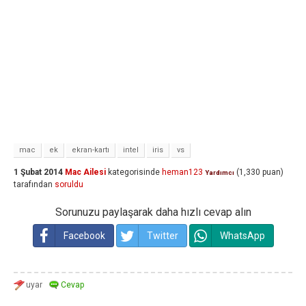
mac
ek
ekran-kartı
intel
iris
vs
1 Şubat 2014
Mac Ailesi
kategorisinde
heman123
(
1,330
puan)
Yardımcı
tarafından
soruldu
Sorunuzu paylaşarak daha hızlı cevap alın
Facebook
Twitter
WhatsApp