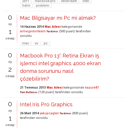
2011
macbook-pro
ekran-kartı
intel
hdmi
problem
0
Mac Bilgisayar mı Pc mi almak?
oy
14 Haziran 2014
Mac Ailesi
kategorisinde
1
armegedonteam
(
500
puan)
tarafından
Yardımcı
soruldu
cevap
mac
vs
pc
0
Macbook Pro 13'' Retina Ekran i5
oy
işlemci intel graphics 4000 ekran
2
donma sorununu nasıl
cevap
çözebilirim?
21 Temmuz 2013
Mac Ailesi
kategorisinde
kazure87
(
120
puan)
tarafından
soruldu
Yeni Kullanıcı
0
Intel Iris Pro Graphics
oy
26 Mart 2014
yakupcaglan
(
830
puan)
Yardımcı
1
tarafından
soruldu
cevap