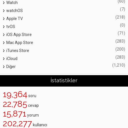
(60)
Watch
(7)
watchOS
(218)
Apple TV
(0)
tvOS
(71)
iOS App Store
(283)
Mac App Store
(200)
iTunes Store
(283)
iCloud
(1,210)
Diğer
İstatistikler
19,364
soru
22,785
cevap
15,871
yorum
202,277
kullanıcı