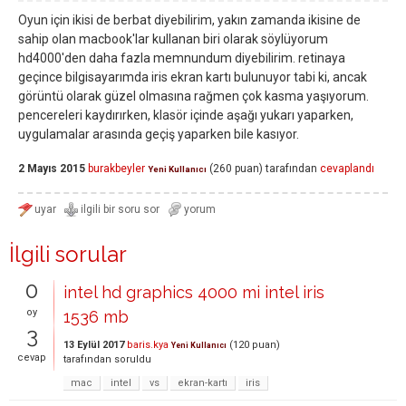
Oyun için ikisi de berbat diyebilirim, yakın zamanda ikisine de
sahip olan macbook'lar kullanan biri olarak söylüyorum
hd4000'den daha fazla memnundum diyebilirim. retinaya
geçince bilgisayarımda iris ekran kartı bulunuyor tabi ki, ancak
görüntü olarak güzel olmasına rağmen çok kasma yaşıyorum.
pencereleri kaydırırken, klasör içinde aşağı yukarı yaparken,
uygulamalar arasında geçiş yaparken bile kasıyor.
2 Mayıs 2015
burakbeyler
(
260
puan)
tarafından
cevaplandı
Yeni Kullanıcı
İlgili sorular
0
intel hd graphics 4000 mi intel iris
oy
1536 mb
3
13 Eylül 2017
baris.kya
(
120
puan)
Yeni Kullanıcı
cevap
tarafından
soruldu
mac
intel
vs
ekran-kartı
iris