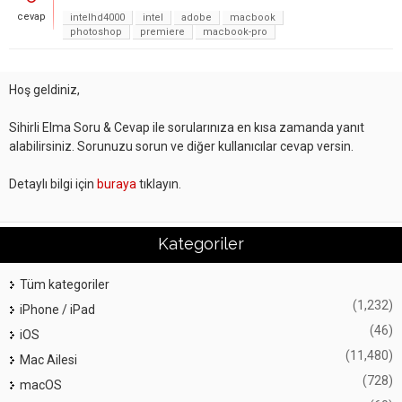
cevap
intelhd4000
intel
adobe
macbook
photoshop
premiere
macbook-pro
Hoş geldiniz,
Sihirli Elma Soru & Cevap ile sorularınıza en kısa zamanda yanıt
alabilirsiniz. Sorunuzu sorun ve diğer kullanıcılar cevap versin.
Detaylı bilgi için
buraya
tıklayın.
Kategoriler
Tüm kategoriler
(1,232)
iPhone / iPad
(46)
iOS
(11,480)
Mac Ailesi
(728)
macOS