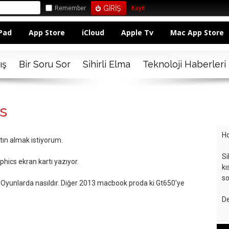
Remember
Kayıt
Pad
App Store
iCloud
Apple Tv
Mac App Store
ış
Bir Soru Sor
Sihirli Elma
Teknoloji Haberleri
cs
Ho
ın almak istiyorum.
Si
aphics ekran kartı yazıyor.
kı
so
r? Oyunlarda nasıldır. Diğer 2013 macbook proda ki Gt650'ye
De