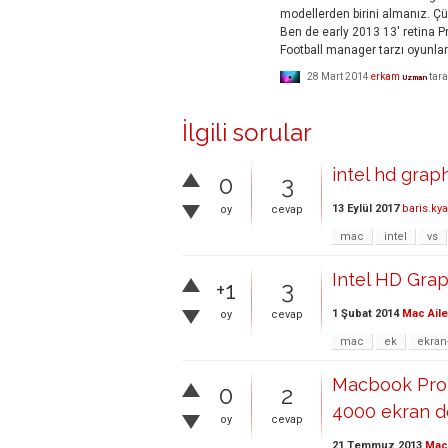
modellerden birini almanız. 
Ben de early 2013 13' retina 
Football manager tarzı oyunları
28 Mart 2014
erkam
tar
Uzman
İlgili sorular
intel hd grap
0
3
13 Eylül 2017
baris.kya
oy
cevap
mac
intel
vs
Intel HD Grap
+1
3
1 Şubat 2014
Mac Aile
oy
cevap
mac
ek
ekran-
Macbook Pro 1
0
2
4000 ekran d
oy
cevap
21 Temmuz 2013
Mac 