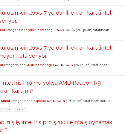
urulan windows 7 ye dahili ekran kartı(intel
veriyor.
esi
kategorisinde
yuski osmanoglu
(
240
puan)
tarafından
Yeni Kullanıcı
urulan windows 7 ye dahili ekran kartı(intel
lmuyor hata veriyor.
si
kategorisinde
yuski osmanoglu
(
240
puan)
tarafından
Yeni Kullanıcı
Intel Iris Pro mu yoksa AMD Radeon R9
ran kartı mı?
Ailesi
kategorisinde
expless
(
190
puan)
tarafından
soruldu
Yeni Kullanıcı
cbook
ekran
 21.5 i5 intel iris pro 5200 ile gta 5 oynamak
r ?