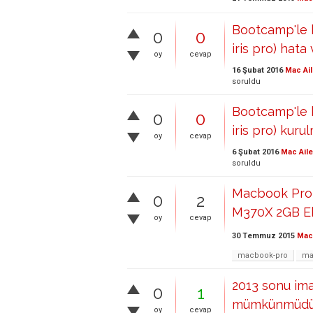
Bootcamp'le k
0
0
iris pro) hata 
oy
cevap
16 Şubat 2016
Mac Ail
soruldu
Bootcamp'le k
0
0
iris pro) kuru
oy
cevap
6 Şubat 2016
Mac Aile
soruldu
Macbook Pro 
0
2
M370X 2GB Ek
oy
cevap
30 Temmuz 2015
Mac 
macbook-pro
ma
2013 sonu imac
0
1
mümkünmüdü
oy
cevap