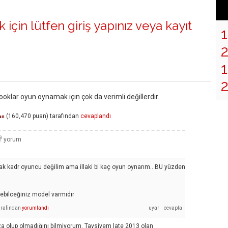
 için lütfen
giriş yapınız
veya
kayıt
1
oklar oyun oynamak için çok da verimli değillerdir.
(
160,470
puan)
tarafından
cevaplandı
an
cak kadr oyuncu değilim ama illaki bi kaç oyun oynarım.. BU yüzden
ebilceğiniz model varmıdır
arafından
yorumlandı
 olup olmadığını bilmiyorum. Tavsiyem late 2013 olan