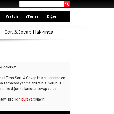
Watch
iTunes
Diğer
Soru&Cevap Hakkında
ş geldiniz,
hirli Elma Soru & Cevap ile sorularınıza en
sa zamanda yanıt alabilirsiniz. Sorunuzu
run ve diğer kullanıcılar cevap versin.
taylı bilgi için
buraya
tıklayın.