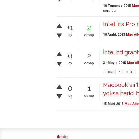
10 Temmuz 2015
Mac 
soruldu
Intel Iris Pr
+1
2
10 Aralık 2013
Mac Ail
oy
cevap
İntel hd grap
0
2
31 Mayıs 2015
Mac Ai
oy
cevap
mac
-
intel
Macbook air'l
0
1
yoksa harici 
oy
cevap
15 Mart 2015
Mac Aile
İletişim