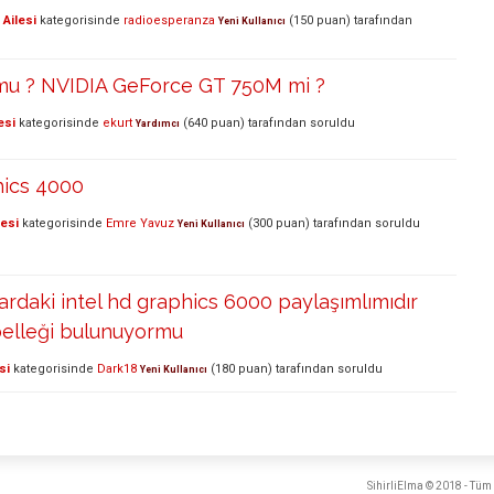
Ailesi
kategorisinde
radioesperanza
(
150
puan)
tarafından
Yeni Kullanıcı
o mu ? NVIDIA GeForce GT 750M mi ?
esi
kategorisinde
ekurt
(
640
puan)
tarafından
soruldu
Yardımcı
hics 4000
lesi
kategorisinde
Emre Yavuz
(
300
puan)
tarafından
soruldu
Yeni Kullanıcı
ardaki intel hd graphics 6000 paylaşımlımıdır
belleği bulunuyormu
si
kategorisinde
Dark18
(
180
puan)
tarafından
soruldu
Yeni Kullanıcı
SihirliElma © 2018 - Tüm 