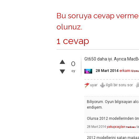
Bu soruya cevap vermek
olunuz
.
1 cevap
Gt650 daha iyi. Ayrıca MacBo
0
28 Mart 2014
erkam
oy
Uzm
Biliyorum. Oyun bilgisayarı al
endişem.
Olursa 2012 modellerinden ön
28 Mart 2014
yakupcaglan
t
Yardımcı
2012 modellerini satan mağaza