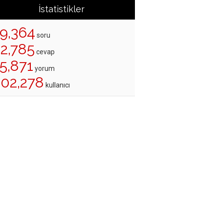
İstatistikler
19,364
soru
22,785
cevap
5,871
yorum
202,278
kullanıcı