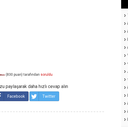
(
830
puan)
tarafından
soruldu
ımcı
u paylaşarak daha hızlı cevap alın
Facebook
Twitter