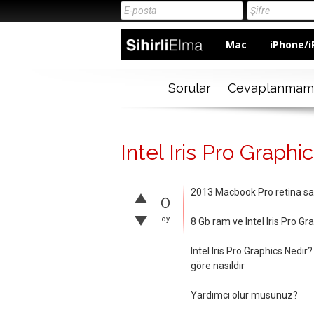
Mac
iPhone/i
Sorular
Cevaplanmam
Intel Iris Pro Graphi
2013 Macbook Pro retina sat
0
oy
8 Gb ram ve Intel Iris Pro Gr
Intel Iris Pro Graphics Nedi
göre nasıldır
Yardımcı olur musunuz?