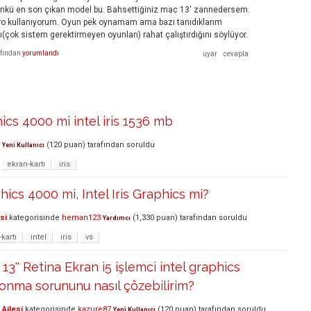
Çünkü en son çıkan model bu. Bahsettiğiniz mac 13' zannedersem.
Pro kullanıyorum. Oyun pek oynamam ama bazı tanıdıklarım
(çok sistem gerektirmeyen oyunları) rahat çalıştırdığını söylüyor.
afından
yorumlandı
hics 4000 mi intel iris 1536 mb
(
120
puan)
tarafından
soruldu
Yeni Kullanıcı
ekran-kartı
iris
hics 4000 mi, Intel Iris Graphics mi?
si
kategorisinde
heman123
(
1,330
puan)
tarafından
soruldu
Yardımcı
kartı
intel
iris
vs
3'' Retina Ekran i5 işlemci intel graphics
onma sorununu nasıl çözebilirim?
Ailesi
kategorisinde
kazure87
(
120
puan)
tarafından
soruldu
Yeni Kullanıcı