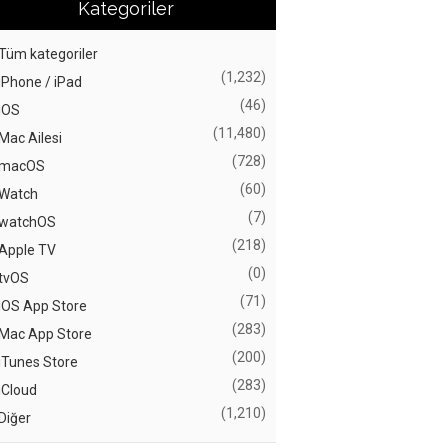
Kategoriler
Tüm kategoriler
(1,232)
iPhone / iPad
(46)
iOS
(11,480)
Mac Ailesi
(728)
macOS
(60)
Watch
(7)
watchOS
(218)
Apple TV
(0)
tvOS
(71)
iOS App Store
(283)
Mac App Store
(200)
iTunes Store
(283)
iCloud
(1,210)
Diğer