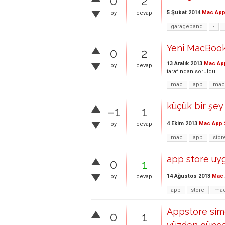
0
2
5 Şubat 2014
Mac App
oy
cevap
garageband
-
Yeni MacBook 
0
2
13 Aralık 2013
Mac Ap
oy
cevap
tarafından
soruldu
mac
app
mac
küçük bir şey
–1
1
4 Ekim 2013
Mac App 
oy
cevap
mac
app
stor
app store uyg
0
1
14 Ağustos 2013
Mac 
oy
cevap
app
store
ma
Appstore simg
0
1