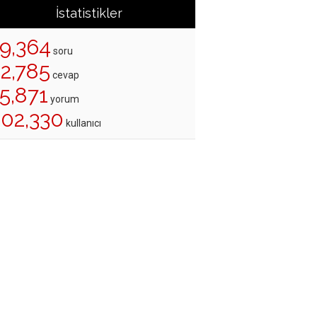
İstatistikler
19,364
soru
22,785
cevap
5,871
yorum
202,330
kullanıcı