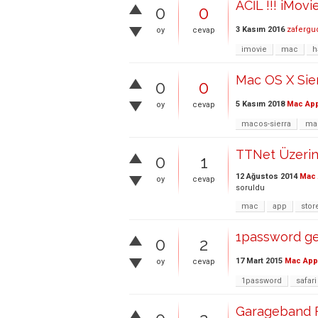
ACİL !!! iMov
0
0
3 Kasım 2016
zafergu
oy
cevap
imovie
mac
h
Mac OS X Sie
0
0
5 Kasım 2018
Mac App
oy
cevap
macos-sierra
ma
TTNet Üzerin
0
1
12 Ağustos 2014
Mac 
oy
cevap
soruldu
mac
app
stor
1password ger
0
2
17 Mart 2015
Mac App
oy
cevap
1password
safari
Garageband F