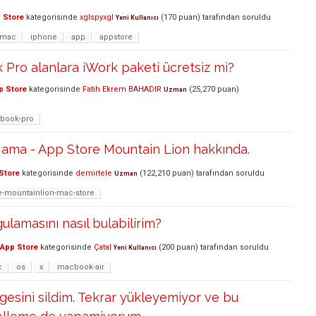
 Store
kategorisinde
xglspyxgl
(
170
puan)
tarafından
soruldu
Yeni Kullanıcı
mac
iphone
app
appstore
Pro alanlara iWork paketi ücretsiz mi?
p Store
kategorisinde
Fatih Ekrem BAHADIR
(
25,270
puan)
Uzman
book-pro
 ama - App Store Mountain Lion hakkında.
Store
kategorisinde
demirtele
(
122,210
puan)
tarafından
soruldu
Uzman
e-mountainlion-mac-store
ulamasını nasıl bulabilirim?
App Store
kategorisinde
Çatal
(
200
puan)
tarafından
soruldu
Yeni Kullanıcı
c
os
x
macbook-air
esini sildim. Tekrar yükleyemiyor ve bu