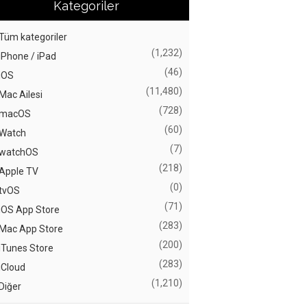
Kategoriler
Tüm kategoriler
(1,232)
iPhone / iPad
(46)
iOS
(11,480)
Mac Ailesi
(728)
macOS
(60)
Watch
(7)
watchOS
(218)
Apple TV
(0)
tvOS
(71)
iOS App Store
(283)
Mac App Store
(200)
iTunes Store
(283)
iCloud
(1,210)
Diğer