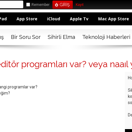
Remember
Kayıt
Pad
App Store
iCloud
Apple Tv
Mac App Store
ış
Bir Soru Sor
Sihirli Elma
Teknoloji Haberleri
itör programları var? veya naaıl y
Ho
hangi programlar var?
Si
ceğim?
kı
so
De