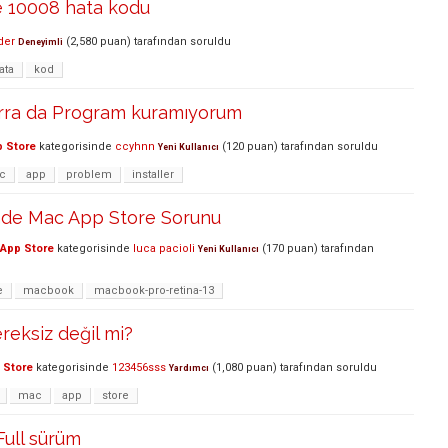
ie 10008 hata kodu
der
(
2,580
puan)
tarafından
soruldu
Deneyimli
ata
kod
rra da Program kuramıyorum
 Store
kategorisinde
ccyhnn
(
120
puan)
tarafından
soruldu
Yeni Kullanıcı
c
app
problem
installer
de Mac App Store Sorunu
App Store
kategorisinde
luca pacioli
(
170
puan)
tarafından
Yeni Kullanıcı
e
macbook
macbook-pro-retina-13
eksiz değil mi?
 Store
kategorisinde
123456sss
(
1,080
puan)
tarafından
soruldu
Yardımcı
mac
app
store
ull sürüm