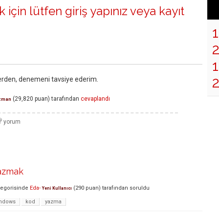
 için lütfen
giriş yapınız
veya
kayıt
1
lerden, denemeni tavsiye ederim.
(
29,820
puan)
tarafından
cevaplandı
zman
azmak
egorisinde
Eda-
(
290
puan)
tarafından
soruldu
Yeni Kullanıcı
ndows
kod
yazma