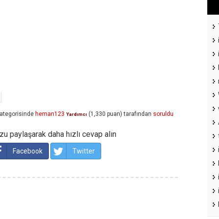
ategorisinde
heman123
(
1,330
puan)
tarafından
soruldu
Yardımcı
u paylaşarak daha hızlı cevap alın
Facebook
Twitter