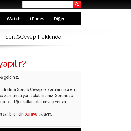
Watch
iTunes
Diğer
Soru&Cevap Hakkında
apılır?
ş geldiniz,
hirli Elma Soru & Cevap ile sorularınıza en
sa zamanda yanıt alabilirsiniz. Sorunuzu
run ve diğer kullanıcılar cevap versin.
taylı bilgi için
buraya
tıklayın.