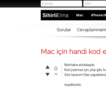
Mac
iPhone/i
Sorular
Cevaplanmam
Mac için handi kod ed
Merhaba arkadaşlar,
0
Kod yazmaz için, php gibi, 
oy
Site tasarım filan yapabile
teşekkürler...