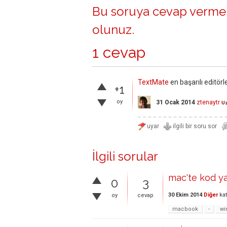
Bu soruya cevap vermek
olunuz
.
1 cevap
TextMate
en başarılı editör
+1
oy
31 Ocak 2014
ztenaytr
U
İlgili sorular
mac'te kod y
0
3
30 Ekim 2014
Diğer
kat
oy
cevap
macbook
-
wi