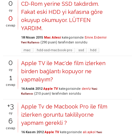
0
CD-Rom yerine SSD takdırdım.
oy
Fakat eski HDD yi kafasına göre
0
okuyup okumuyor. LÜTFEN
cevap
YARDIM.
18 Nisan 2015
Mac Ailesi
kategorisinde
Emre.Erdemir
(
290
puan)
tarafından
soruldu
Yeni Kullanıcı
mac
hdd-ssd-macbook-pro
ssd
hdd
0
Apple TV ile Mac'de film izlerken
oy
birden bağlantı kopuyor ne
1
yapmalıyım?
cevap
16 Aralık 2012
Apple TV
kategorisinde
den!z
Yeni
(
210
puan)
tarafından
soruldu
Kullanıcı
+3
Apple Tv de Macbook Pro ile film
oy
izlerken goruntu takililyor.ne
6
yapmam gerekli ?
cevap
16 Kasım 2012
Apple TV
kategorisinde
ali.aykol
Yeni