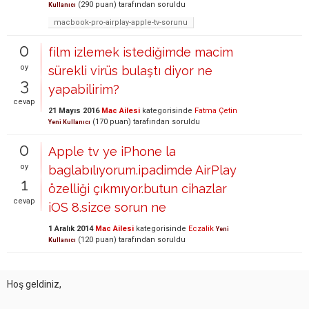
(
290
puan)
tarafından
soruldu
Kullanıcı
macbook-pro-airplay-apple-tv-sorunu
0
film izlemek istediğimde macim
oy
sürekli virüs bulaştı diyor ne
3
yapabilirim?
cevap
21 Mayıs 2016
Mac Ailesi
kategorisinde
Fatma Çetin
(
170
puan)
tarafından
soruldu
Yeni Kullanıcı
0
Apple tv ye iPhone la
oy
baglabılıyorum.ipadimde AirPlay
1
özelliği çıkmıyor.butun cihazlar
cevap
iOS 8.sizce sorun ne
1 Aralık 2014
Mac Ailesi
kategorisinde
Eczalik
Yeni
(
120
puan)
tarafından
soruldu
Kullanıcı
Hoş geldiniz,