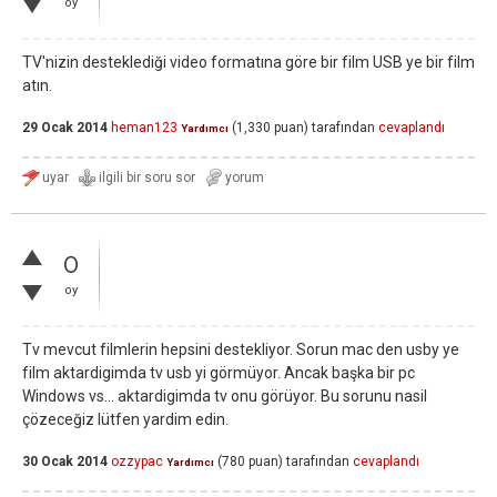
oy
TV'nizin desteklediği video formatına göre bir film USB ye bir film
atın.
29 Ocak 2014
heman123
(
1,330
puan)
tarafından
cevaplandı
Yardımcı
0
oy
Tv mevcut filmlerin hepsini destekliyor. Sorun mac den usby ye
film aktardigimda tv usb yi görmüyor. Ancak başka bir pc
Windows vs... aktardigimda tv onu görüyor. Bu sorunu nasil
çözeceğiz lütfen yardim edin.
30 Ocak 2014
ozzypac
(
780
puan)
tarafından
cevaplandı
Yardımcı