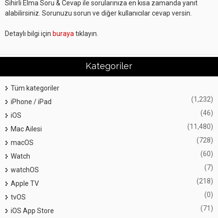
Sihirli Elma Soru & Cevap ile sorularınıza en kısa zamanda yanıt
alabilirsiniz. Sorunuzu sorun ve diğer kullanıcılar cevap versin.
Detaylı bilgi için
buraya
tıklayın.
Kategoriler
Tüm kategoriler
(1,232)
iPhone / iPad
(46)
iOS
(11,480)
Mac Ailesi
(728)
macOS
(60)
Watch
(7)
watchOS
(218)
Apple TV
(0)
tvOS
(71)
iOS App Store