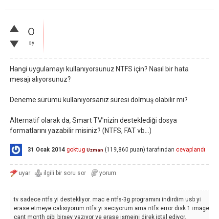
0
oy
Hangi uygulamayı kullanıyorsunuz NTFS için? Nasıl bir hata
mesajı alıyorsunuz?
Deneme sürümü kullanıyorsanız süresi dolmuş olabilir mi?
Alternatif olarak da, Smart TV'nizin desteklediği dosya
formatlarını yazabilir misiniz? (NTFS, FAT vb...)
31 Ocak 2014
goktug
(
119,860
puan)
tarafından
cevaplandı
Uzman
tv sadece ntfs yi destekliyor. mac e ntfs-3g programını indirdim usb yi
erase etmeye calısıyorum ntfs yi seciyorum ama ntfs error disk 1 image
cant month gibi birşey yazıyor ve erase işmeini direk iptal ediyor.