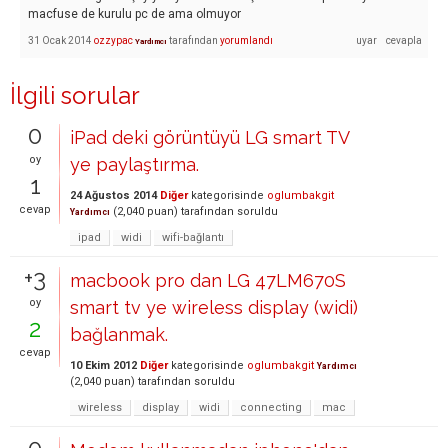
macfuse de kurulu pc de ama olmuyor
31 Ocak 2014
ozzypac
tarafından
yorumlandı
Yardımcı
İlgili sorular
0
iPad deki görüntüyü LG smart TV
oy
ye paylaştırma.
1
24 Ağustos 2014
Diğer
kategorisinde
oglumbakgit
cevap
(
2,040
puan)
tarafından
soruldu
Yardımcı
ipad
widi
wifi-bağlantı
+3
macbook pro dan LG 47LM670S
oy
smart tv ye wireless display (widi)
2
bağlanmak.
cevap
10 Ekim 2012
Diğer
kategorisinde
oglumbakgit
Yardımcı
(
2,040
puan)
tarafından
soruldu
wireless
display
widi
connecting
mac