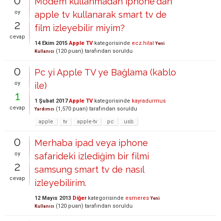
0
Modem kullanmadan iphone'dan
oy
apple tv kullanarak smart tv de
2
film izleyebilir miyim?
cevap
14 Ekim 2015
Apple TV
kategorisinde
ecz.hilal
Yeni
(
120
puan)
tarafından
soruldu
Kullanıcı
0
Pc yi Apple TV ye Bağlama (kablo
oy
ile)
1
1 Şubat 2017
Apple TV
kategorisinde
kayradurmus
cevap
(
1,570
puan)
tarafından
soruldu
Yardımcı
apple
tv
apple-tv
pc
usb
0
Merhaba ipad veya iphone
oy
safarideki izlediğim bir filmi
2
samsung smart tv de nasıl
cevap
izleyebilirim.
12 Mayıs 2013
Diğer
kategorisinde
esmeres
Yeni
(
120
puan)
tarafından
soruldu
Kullanıcı