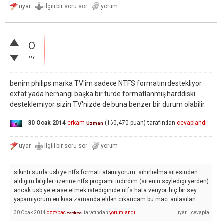
0
oy
benim philips marka TV'im sadece NTFS formatını destekliyor.
exfat yada herhangi başka bir türde formatlanmış harddiski
desteklemiyor. sizin TV'nizde de buna benzer bir durum olabilir.
30 Ocak 2014
erkam
(
160,470
puan)
tarafından
cevaplandı
Uzman
sıkıntı surda usb ye ntfs formatı atamıyorum. sihirlielma sitesinden
aldıgım bilgiler uzerine ntfs programı indirdim (sitenin söyledigi yerden)
ancak usb ye erase etmek istedigimde ntfs hata veriyor. hiç bir sey
yapamıyorum en kısa zamanda elden cıkarıcam bu maci anlasılan
30 Ocak 2014
ozzypac
tarafından
yorumlandı
Yardımcı