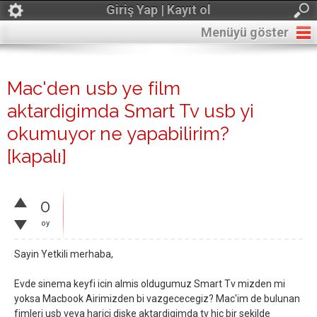
Giriş Yap | Kayıt ol
Menüyü göster
Mac'den usb ye film
aktardigimda Smart Tv usb yi
okumuyor ne yapabilirim?
[kapalı]
0
oy
Sayin Yetkili merhaba,
Evde sinema keyfi icin almis oldugumuz Smart Tv mizden mi
yoksa Macbook Airimizden bi vazgececegiz? Mac'im de bulunan
fimleri usb veya harici diske aktardigimda tv hic bir sekilde