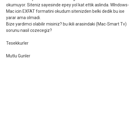
okumuyor. Siteniz sayesinde epey yol kat ettik aslinda. WIndows-
Mac icin EXFAT formatini okudum sitenizden belki dedik bu ise
yarar ama olmadi.
Bize yardimci olabilir misiniz? bu ikili arasindaki (Mac-Smart Tv)
sorunu nasil cozecegiz?
Tesekkurler
Mutlu Gunler