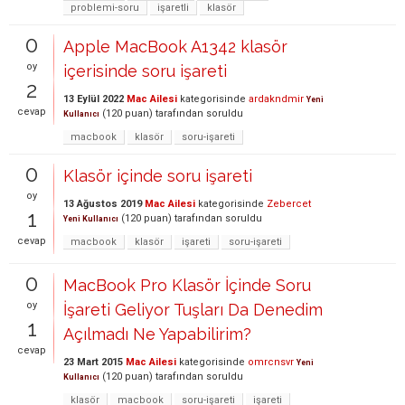
problemi-soru
işaretli
klasör
0
Apple MacBook A1342 klasör
oy
içerisinde soru işareti
2
13 Eylül 2022
Mac Ailesi
kategorisinde
ardakndmir
Yeni
cevap
(
120
puan)
tarafından
soruldu
Kullanıcı
macbook
klasör
soru-işareti
0
Klasör içinde soru işareti
oy
13 Ağustos 2019
Mac Ailesi
kategorisinde
Zebercet
1
(
120
puan)
tarafından
soruldu
Yeni Kullanıcı
cevap
macbook
klasör
işareti
soru-işareti
0
MacBook Pro Klasör İçinde Soru
oy
İşareti Geliyor Tuşları Da Denedim
1
Açılmadı Ne Yapabilirim?
cevap
23 Mart 2015
Mac Ailesi
kategorisinde
omrcnsvr
Yeni
(
120
puan)
tarafından
soruldu
Kullanıcı
klasör
macbook
soru-işareti
işareti