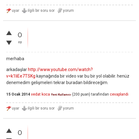
0
oy
merhaba
arkadaşlar
http://www.youtube.com/watch?
v=k1IiEe7TSKg
kaynağında bir video var bu bir yol olabilir. henüz
denemedim gelişmeleri tekrar buradan bildireceğim.
15 Ocak 2014
vedat koca
(
200
puan)
tarafından
cevaplandı
Yeni Kullanıcı
0