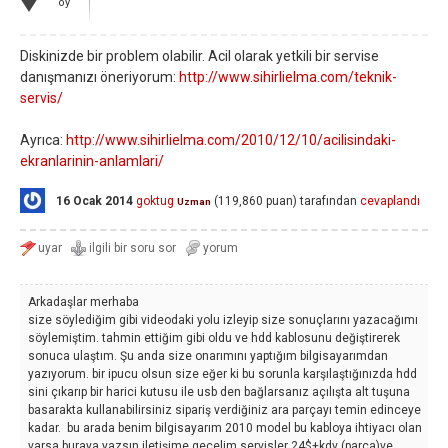
oy
Diskinizde bir problem olabilir. Acil olarak yetkili bir servise
danışmanızı öneriyorum:
http://www.sihirlielma.com/teknik-
servis/
Ayrıca:
http://www.sihirlielma.com/2010/12/10/acilisindaki-
ekranlarinin-anlamlari/
16 Ocak 2014
goktug
(
119,860
puan)
tarafından
cevaplandı
Uzman
Arkadaşlar merhaba
size söylediğim gibi videodaki yolu izleyip size sonuçlarını yazacağımı
söylemiştim. tahmin ettiğim gibi oldu ve hdd kablosunu değiştirerek
sonuca ulaştım. Şu anda size onarımını yaptığım bilgisayarımdan
yazıyorum. bir ipucu olsun size eğer ki bu sorunla karşılaştığınızda hdd
sini çıkarıp bir harici kutusu ile usb den bağlarsanız açılışta alt tuşuna
basarakta kullanabilirsiniz sipariş verdiğiniz ara parçayı temin edinceye
kadar. bu arada benim bilgisayarım 2010 model bu kabloya ihtiyacı olan
varsa buraya yazsın iletişime geçelim servisler 24$+kdv (parça)ve