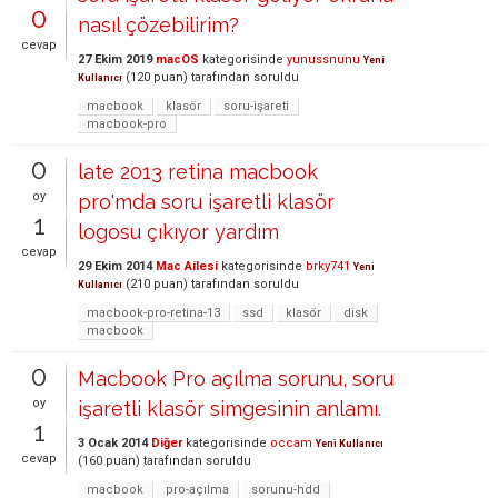
0
nasıl çözebilirim?
cevap
27 Ekim 2019
macOS
kategorisinde
yunussnunu
Yeni
(
120
puan)
tarafından
soruldu
Kullanıcı
macbook
klasör
soru-işareti
macbook-pro
0
late 2013 retina macbook
oy
pro'mda soru işaretli klasör
1
logosu çıkıyor yardım
cevap
29 Ekim 2014
Mac Ailesi
kategorisinde
brky741
Yeni
(
210
puan)
tarafından
soruldu
Kullanıcı
macbook-pro-retina-13
ssd
klasör
disk
macbook
0
Macbook Pro açılma sorunu, soru
oy
işaretli klasör simgesinin anlamı.
1
3 Ocak 2014
Diğer
kategorisinde
occam
Yeni Kullanıcı
cevap
(
160
puan)
tarafından
soruldu
macbook
pro-açılma
sorunu-hdd