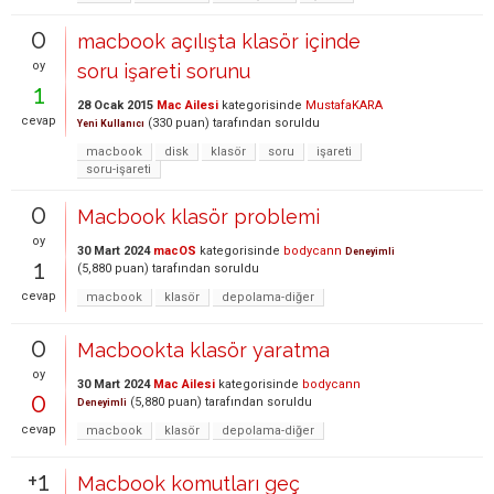
0
macbook açılışta klasör içinde
oy
soru işareti sorunu
1
28 Ocak 2015
Mac Ailesi
kategorisinde
MustafaKARA
cevap
(
330
puan)
tarafından
soruldu
Yeni Kullanıcı
macbook
disk
klasör
soru
işareti
soru-işareti
0
Macbook klasör problemi
oy
30 Mart 2024
macOS
kategorisinde
bodycann
Deneyimli
1
(
5,880
puan)
tarafından
soruldu
cevap
macbook
klasör
depolama-diğer
0
Macbookta klasör yaratma
oy
30 Mart 2024
Mac Ailesi
kategorisinde
bodycann
0
(
5,880
puan)
tarafından
soruldu
Deneyimli
cevap
macbook
klasör
depolama-diğer
+1
Macbook komutları geç