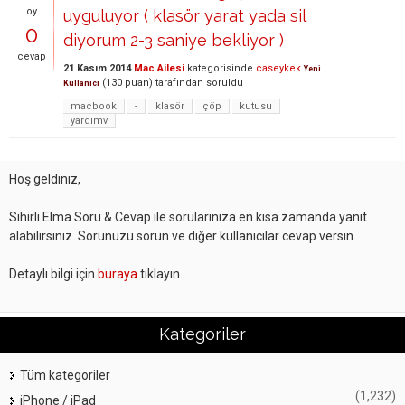
oy
uyguluyor ( klasör yarat yada sil
0
diyorum 2-3 saniye bekliyor )
cevap
21 Kasım 2014
Mac Ailesi
kategorisinde
caseykek
Yeni
(
130
puan)
tarafından
soruldu
Kullanıcı
macbook
-
klasör
çöp
kutusu
yardımv
Hoş geldiniz,
Sihirli Elma Soru & Cevap ile sorularınıza en kısa zamanda yanıt
alabilirsiniz. Sorunuzu sorun ve diğer kullanıcılar cevap versin.
Detaylı bilgi için
buraya
tıklayın.
Kategoriler
Tüm kategoriler
(1,232)
iPhone / iPad