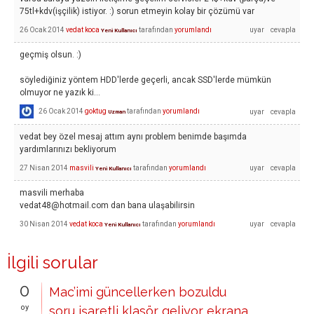
75tl+kdv(işçilik) istiyor. :) sorun etmeyin kolay bir çözümü var
26 Ocak 2014
vedat koca
tarafından
yorumlandı
Yeni Kullanıcı
geçmiş olsun. :)
söylediğiniz yöntem HDD'lerde geçerli, ancak SSD'lerde mümkün
olmuyor ne yazık ki...
26 Ocak 2014
goktug
tarafından
yorumlandı
Uzman
vedat bey özel mesaj attım aynı problem benimde başımda
yardımlarınızı bekliyorum
27 Nisan 2014
masvili
tarafından
yorumlandı
Yeni Kullanıcı
masvili merhaba
vedat48@hotmail.com
dan bana ulaşabilirsin
30 Nisan 2014
vedat koca
tarafından
yorumlandı
Yeni Kullanıcı
İlgili sorular
0
Mac’imi güncellerken bozuldu
oy
soru işaretli klasör geliyor ekrana