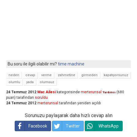
Bu soru ile ilgili olabilir mi?
time machine
neden
cevap
verme
zahmetine
girmeden
kapatıyorsunuz
olumlu
yada
olumsuz
24 Temmuz 2012
Mac Ailesi
kategorisinde
merterunsal
(
680
Yardımcı
puan)
tarafından
soruldu
24 Temmuz 2012
merterunsal
tarafından
yeniden açıldı
Sorunuzu paylaşarak daha hızlı cevap alın
Facebook
Twitter
WhatsApp