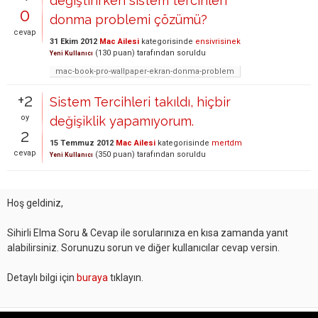
değiştirirken sistem tercihleri
0
donma problemi çözümü?
cevap
31 Ekim 2012
Mac Ailesi
kategorisinde
ensivrisinek
(
130
puan)
tarafından
soruldu
Yeni Kullanıcı
mac-book-pro-wallpaper-ekran-donma-problem
+2
Sistem Tercihleri takıldı, hiçbir
oy
değişiklik yapamıyorum.
2
15 Temmuz 2012
Mac Ailesi
kategorisinde
mertdm
cevap
(
350
puan)
tarafından
soruldu
Yeni Kullanıcı
Hoş geldiniz,
Sihirli Elma Soru & Cevap ile sorularınıza en kısa zamanda yanıt
alabilirsiniz. Sorunuzu sorun ve diğer kullanıcılar cevap versin.
Detaylı bilgi için
buraya
tıklayın.