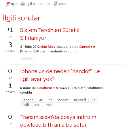
İlgili sorular
+1
Sistem Tercihleri Sürekli
oy
Sıfırlanıyor.
3
21 Ekim 2012
Mac Ailesi
kategorisinde
Samed
Yeni
cevap
(
290
puan)
tarafından
soruldu
Kullanıcı
neden
0
iphone 4s de neden "handoff" ile
oy
ilgili ayar yok?
1
5 Ocak 2015
draftsman
(
1,360
puan)
tarafından
Yardımcı
cevap
soruldu
iphone
4s
de
neden
handoff
ile
ilgili
ayar
yok
0
Transmission'da dosya indirdim
oy
dowload bitti ama bu sefer