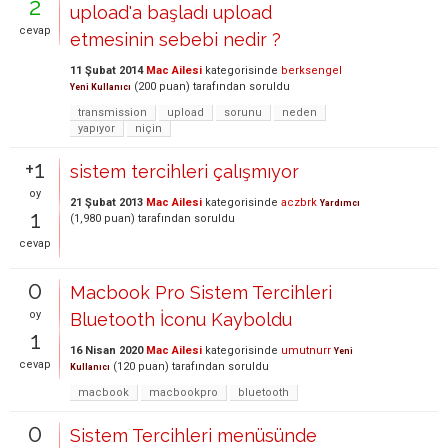
2
upload'a başladı upload
cevap
etmesinin sebebi nedir ?
11 Şubat 2014
Mac Ailesi
kategorisinde
berksengel
(
200
puan)
tarafından
soruldu
Yeni Kullanıcı
transmission
upload
sorunu
neden
yapıyor
niçin
+1
sistem tercihleri çalışmıyor
oy
21 Şubat 2013
Mac Ailesi
kategorisinde
aczbrk
Yardımcı
1
(
1,980
puan)
tarafından
soruldu
cevap
0
Macbook Pro Sistem Tercihleri
oy
Bluetooth İconu Kayboldu
1
16 Nisan 2020
Mac Ailesi
kategorisinde
umutnurr
Yeni
cevap
(
120
puan)
tarafından
soruldu
Kullanıcı
macbook
macbookpro
bluetooth
0
Sistem Tercihleri menüsünde