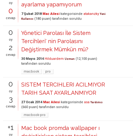
oy
ayarlama yapamıyorum
0
7 Şubat 2018
Mac Ailesi
kategorisinde
atakanzky
Yeni
cevap
(
180
puan)
tarafından
soruldu
Kullanıcı
0
Yönetici Parolası İle Sistem
oy
Tercihleri' nin Parolasını
2
Değiştirmek Mümkün mü?
cevap
30 Mayıs 2014
Hilduardem
(
12,100
puan)
Uzman
tarafından
soruldu
macbook
pro
0
SISTEM TERCIHLERI ACILMIYOR
oy
TARIH SAAT AYARLANMIYOR
3
27 Ocak 2014
Mac Ailesi
kategorisinde
asa
Yardımcı
cevap
(
660
puan)
tarafından
soruldu
macbook-pro
+1
Mac book promda wallpaper ı
oy