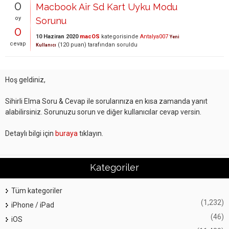
0
Macbook Air Sd Kart Uyku Modu
oy
Sorunu
0
10 Haziran 2020
macOS
kategorisinde
Antalya007
Yeni
cevap
(
120
puan)
tarafından
soruldu
Kullanıcı
Hoş geldiniz,
Sihirli Elma Soru & Cevap ile sorularınıza en kısa zamanda yanıt
alabilirsiniz. Sorunuzu sorun ve diğer kullanıcılar cevap versin.
Detaylı bilgi için
buraya
tıklayın.
Kategoriler
Tüm kategoriler
(1,232)
iPhone / iPad
(46)
iOS