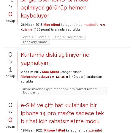
oy
açılmıyor, görünüp hemen
0
kayboluyor
cevap
26 Nisan 2015
Mac Ailesi
kategorisinde
msaidefe
Yeni
(
130
puan)
tarafından
soruldu
Kullanıcı
cmd-s
cmd-r
single-user-mode
recovery-mode
0
Kurtarma diski açılmıyor ne
oy
yapmalıyım.
1
2 Kasım 2017
Mac Ailesi
kategorisinde
cevap
Mehmeteneskaya
(
140
puan)
tarafından
Yeni Kullanıcı
soruldu
imac-macbookpro-macbook-pro-format-reboot-
bootcamp
0
e-SIM ve çift hat kullanılan bir
oy
iphone 14 pro max'te sadece tek
0
bir hat için rahatsız etme modu
cevap
18 Nisan 2023
iPhone / iPad
kategorisinde
s_emihd