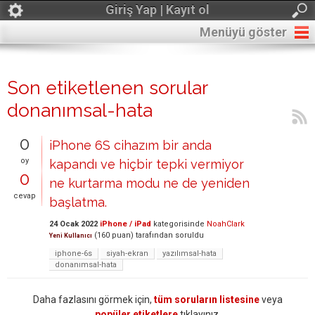
Giriş Yap | Kayıt ol
Menüyü göster
Son etiketlenen sorular
donanımsal-hata
0
iPhone 6S cihazım bir anda
oy
kapandı ve hiçbir tepki vermiyor
0
ne kurtarma modu ne de yeniden
cevap
başlatma.
24 Ocak 2022
iPhone / iPad
kategorisinde
NoahClark
(
160
puan)
tarafından
soruldu
Yeni Kullanıcı
iphone-6s
siyah-ekran
yazılımsal-hata
donanımsal-hata
Daha fazlasını görmek için,
tüm soruların listesine
veya
popüler etiketlere
tıklayınız.