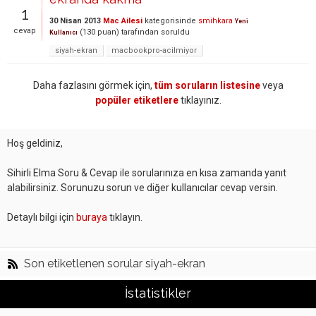
1
30 Nisan 2013
Mac Ailesi
kategorisinde
smihkara
Yeni
cevap
(
130
puan)
tarafından
soruldu
Kullanıcı
siyah-ekran
macbookpro-acilmiyor
Daha fazlasını görmek için,
tüm soruların listesine
veya
popüler etiketlere
tıklayınız.
Hoş geldiniz,
Sihirli Elma Soru & Cevap ile sorularınıza en kısa zamanda yanıt
alabilirsiniz. Sorunuzu sorun ve diğer kullanıcılar cevap versin.
Detaylı bilgi için
buraya
tıklayın.
Son etiketlenen sorular siyah-ekran
İstatistikler