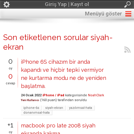
Giriş Yap | Kayıt ol
Menüyü göster
Son etiketlenen sorular siyah-
ekran
0
iPhone 6S cihazım bir anda
oy
kapandı ve hiçbir tepki vermiyor
0
ne kurtarma modu ne de yeniden
cevap
başlatma.
24 Ocak 2022
iPhone / iPad
kategorisinde
NoahClark
(
160
puan)
tarafından
soruldu
Yeni Kullanıcı
iphone-6s
siyah-ekran
yazılımsal-hata
donanımsal-hata
+1
macbook pro late 2008 siyah
oy
ekranda kakma