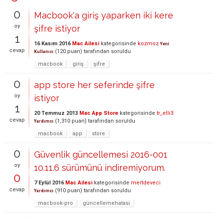
0
Macbook'a giriş yaparken iki kere
oy
şifre istiyor
1
16 Kasım 2016
Mac Ailesi
kategorisinde
kozmoz
Yeni
cevap
(
120
puan)
tarafından
soruldu
Kullanıcı
macbook
giriş
şifre
0
app store her seferinde şifre
oy
istiyor
1
20 Temmuz 2013
Mac App Store
kategorisinde
tr_elli3
cevap
(
1,310
puan)
tarafından
soruldu
Yardımcı
macbook
app
store
0
Güvenlik güncellemesi 2016-001
oy
10.11.6 sürümünü indiremiyorum.
0
7 Eylül 2016
Mac Ailesi
kategorisinde
mertdeveci
cevap
(
910
puan)
tarafından
soruldu
Yardımcı
macbook-pro
güncellemehatasi