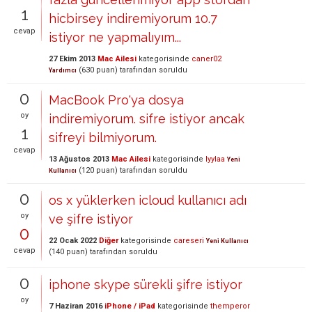
1
hicbirsey indiremiyorum 10.7
cevap
istiyor ne yapmalıyım...
27 Ekim 2013
Mac Ailesi
kategorisinde
caner02
(
630
puan)
tarafından
soruldu
Yardımcı
0
MacBook Pro'ya dosya
oy
indiremiyorum. sifre istiyor ancak
1
sifreyi bilmiyorum.
cevap
13 Ağustos 2013
Mac Ailesi
kategorisinde
lyylaa
Yeni
(
120
puan)
tarafından
soruldu
Kullanıcı
0
os x yüklerken icloud kullanıcı adı
oy
ve şifre istiyor
0
22 Ocak 2022
Diğer
kategorisinde
careseri
Yeni Kullanıcı
cevap
(
140
puan)
tarafından
soruldu
0
iphone skype sürekli şifre istiyor
oy
7 Haziran 2016
iPhone / iPad
kategorisinde
themperor