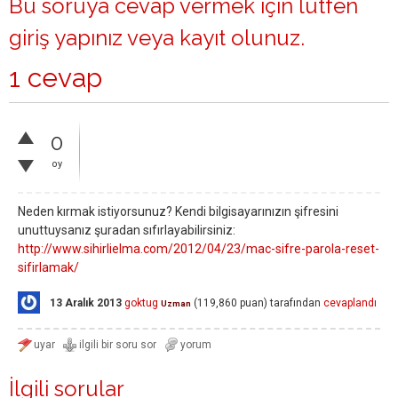
Bu soruya cevap vermek için lütfen
giriş yapınız
veya
kayıt olunuz
.
1 cevap
0
oy
Neden kırmak istiyorsunuz? Kendi bilgisayarınızın şifresini
unuttuysanız şuradan sıfırlayabilirsiniz:
http://www.sihirlielma.com/2012/04/23/mac-sifre-parola-reset-
sifirlamak/
13 Aralık 2013
goktug
(
119,860
puan)
tarafından
cevaplandı
Uzman
İlgili sorular