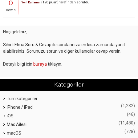
0
(
120
puan)
tarafından
soruldu
Yeni Kullanıcı
cevap
Hoş geldiniz,
Sihirli Elma Soru & Cevap ile sorularınıza en kısa zamanda yanıt
alabilirsiniz. Sorunuzu sorun ve diğer kullanıcılar cevap versin.
Detaylı bilgi için
buraya
tıklayın.
Kategoriler
Tüm kategoriler
(1,232)
iPhone / iPad
(46)
iOS
(11,480)
Mac Ailesi
(728)
macOS