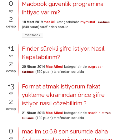
0
Macbook güvenlik programına
oy
ihtiyac var mı?
2
18 Mart 2019
macOS
kategorisinde
mymurat1
Yardımcı
cevap
(
840
puan)
tarafından
soruldu
macbook
+1
Finder sürekli şifre istiyor. Nasıl
oy
Kapatabilirim?
2
20 Nisan 2014
Mac Ailesi
kategorisinde
ozgrozer
cevap
(
590
puan)
tarafından
soruldu
Yardımcı
+3
Format atmak istiyorum fakat
oy
yükleme ekranından önce şifre
2
istiyor nasıl çözebilirim ?
cevap
21 Nisan 2013
Mac Ailesi
kategorisinde
machinist
Yeni
(
190
puan)
tarafından
soruldu
Kullanıcı
0
mac im 10.6.8 son surumde daha
oy
fazla guncellenmiyor app stordan