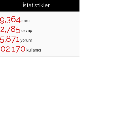
İstatistikler
19,364
soru
22,785
cevap
5,871
yorum
202,170
kullanıcı