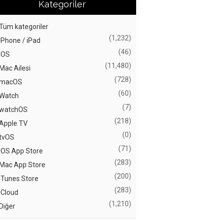
Kategoriler
Tüm kategoriler
(1,232)
iPhone / iPad
(46)
iOS
(11,480)
Mac Ailesi
(728)
macOS
(60)
Watch
(7)
watchOS
(218)
Apple TV
(0)
tvOS
(71)
iOS App Store
(283)
Mac App Store
(200)
iTunes Store
(283)
iCloud
(1,210)
Diğer