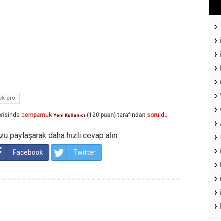
k-pro
risinde
cempamuk
(
120
puan)
tarafından
soruldu
Yeni Kullanıcı
u paylaşarak daha hızlı cevap alın
Facebook
Twitter