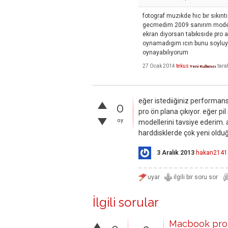
fotograf muzıkde hıc bır sıkın
gecmedım 2009 sanırım model 
ekran dıyorsan tabıkısıde pro a
oynamadıgım ıcın bunu soyluyo
oynayabılıyorum
27 Ocak 2014
tekus
tara
Yeni Kullanıcı
eğer istediiğiniz performans
0
pro ön plana çıkıyor. eğer pil
oy
modellerini tavsiye ederim. 
harddisklerde çok yeni olduğu
3 Aralık 2013
hakan2141
İlgili sorular
Macbook pro 