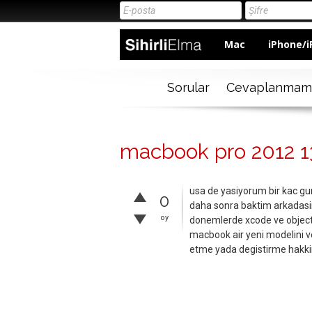
Mac
iPhone/i
Sorular
Cevaplanmam
macbook pro 2012 13'
usa de yasiyorum bir kac gun
0
daha sonra baktim arkadasi
oy
donemlerde xcode ve objecti
macbook air yeni modelini v
etme yada degistirme hakk