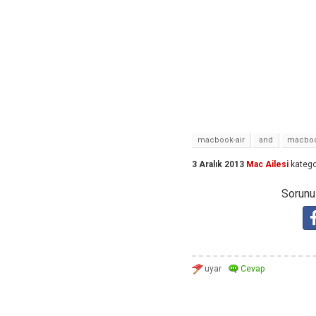
macbook-air
and
macboo
3 Aralık 2013
Mac Ailesi
katego
Sorunuz