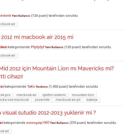
zerberk
(
120
puan)
tarafından
soruldu
Yeni Kullanıcı
cbook-air
2012 mi macbook air 2015 mi
ilesi
kategorisinde
Pfpfpfpf
(
120
puan)
tarafından
soruldu
Yeni Kullanıcı
cbook-air
id 2012 için Mountain Lion mı Mavericks mi?
ti cihazı!
esi
kategorisinde
TaKo
(
1,450
puan)
tarafından
soruldu
Yardımcı
ok-pro
macbook-air
işletim-sistemi
mountain-lion
icks-osx-macbook
yosemite
macbook-air-pil
batarya
 visual sutudio 2012-2013 yuklenir mi ?
si
kategorisinde
evrengzip1997
(
370
puan)
tarafından
soruldu
Yeni Kullanıcı
k-air