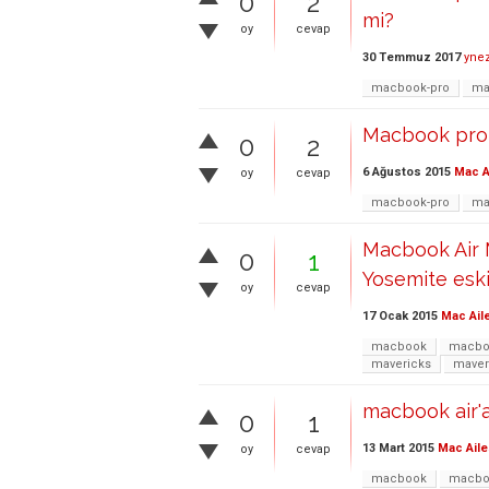
0
2
mi?
oy
cevap
30 Temmuz 2017
yne
macbook-pro
ma
Macbook pro 
0
2
6 Ağustos 2015
Mac A
oy
cevap
macbook-pro
ma
Macbook Air M
0
1
Yosemite eskit
oy
cevap
17 Ocak 2015
Mac Ail
macbook
macbo
mavericks
maver
macbook air'a
0
1
13 Mart 2015
Mac Aile
oy
cevap
macbook
macboo