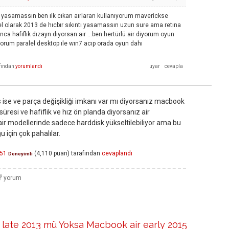
tı yasamassın ben ılk cıkan aırlaran kullanıyorum maverickse
olarak 2013 de hıcbır sıkıntı yasamassın uzun sure ama retına
nca hafıflık dızayn dıyorsan air …ben hertürlü air diyorum oyun
rum paralel desktop ıle wın7 acıp orada oyun dahı
fından
yorumlandı
 ise ve parça değişikliği imkanı var mı diyorsanız macbook
 süresi ve hafiflik ve hız ön planda diyorsanız air
air modellerinde sadece harddisk yükseltilebiliyor ama bu
 için çok pahalılar.
51
(
4,110
puan)
tarafından
cevaplandı
Deneyimli
late 2013 mü Yoksa Macbook air early 2015