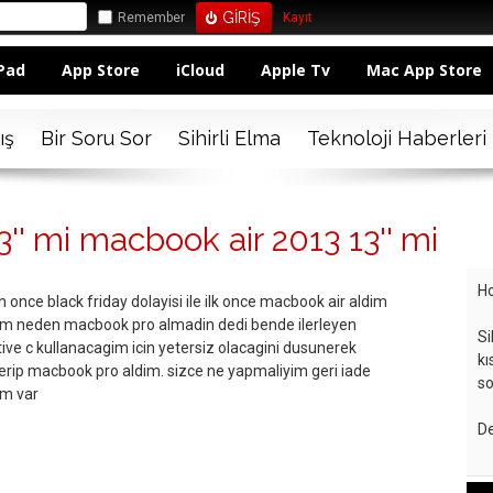
Remember
Kayıt
Pad
App Store
iCloud
Apple Tv
Mac App Store
ış
Bir Soru Sor
Sihirli Elma
Teknoloji Haberleri
' mi macbook air 2013 13'' mi
Ho
 once black friday dolayisi ile ilk once macbook air aldim
m neden macbook pro almadin dedi bende ilerleyen
Si
ve c kullanacagim icin yetersiz olacagini dusunerek
kı
erip macbook pro aldim. sizce ne yapmaliyim geri iade
so
im var
De