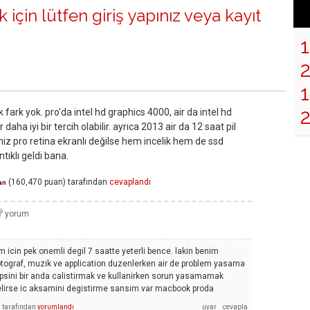
 için lütfen
giriş yapınız
veya
kayıt
1
ok fark yok. pro'da intel hd graphics 4000, air da intel hd
 daha iyi bir tercih olabilir. ayrıca 2013 air da 12 saat pil
iz pro retina ekranlı değilse hem incelik hem de ssd
tıklı geldi bana.
(
160,470
puan)
tarafından
cevaplandı
an
m icin pek onemli degil 7 saatte yeterli bence. lakin benim
tograf, muzik ve application duzenlerken air de problem yasama
epsini bir anda calistirmak ve kullanirken sorun yasamamak
 gelirse ic aksamini degistirme sansim var macbook proda
tarafından
yorumlandı
ı