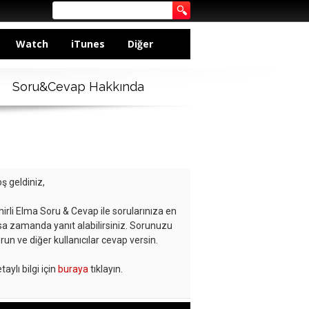
Watch
iTunes
Diğer
Soru&Cevap Hakkında
ş geldiniz,
hirli Elma Soru & Cevap ile sorularınıza en
sa zamanda yanıt alabilirsiniz. Sorunuzu
run ve diğer kullanıcılar cevap versin.
taylı bilgi için
buraya
tıklayın.