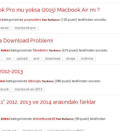
ok Pro mu yoksa (2015) Macbook Air mı ?
i
kategorisinde
poyrazates
(
120
puan)
tarafından
soruldu
Yeni Kullanıcı
k-air
macbook-pro
sya Download Problemi
Ailesi
kategorisinde
fikretbilici
(
670
puan)
tarafından
soruldu
Yardımcı
k
ios
upload
and
download
dosya
indirme
2012-2013
lesi
kategorisinde
klbroglu
(
580
puan)
tarafından
soruldu
Yardımcı
cbook
macbook-air-2013
'' 2012, 2013 ve 2014 arasındakı farklar
Ailesi
kategorisinde
ahmetburak42
(
90
puan)
tarafından
Yeni Kullanıcı