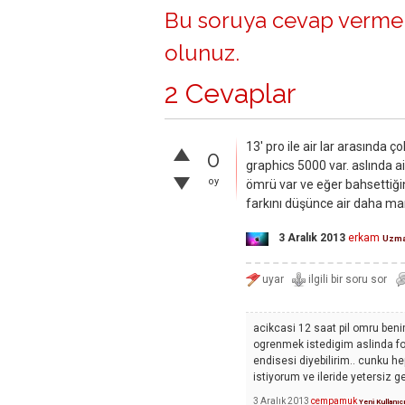
Bu soruya cevap vermek
olunuz
.
2 Cevaplar
13' pro ile air lar arasında ç
0
graphics 5000 var. aslında air
oy
ömrü var ve eğer bahsettiğin
farkını düşünce air daha man
3 Aralık 2013
erkam
Uzm
acikcasi 12 saat pil omru beni
ogrenmek istedigim aslinda fo
endisesi diyebilirim.. cunku h
istiyorum ve ileride yetersiz
3 Aralık 2013
cempamuk
Yeni Kullanıc