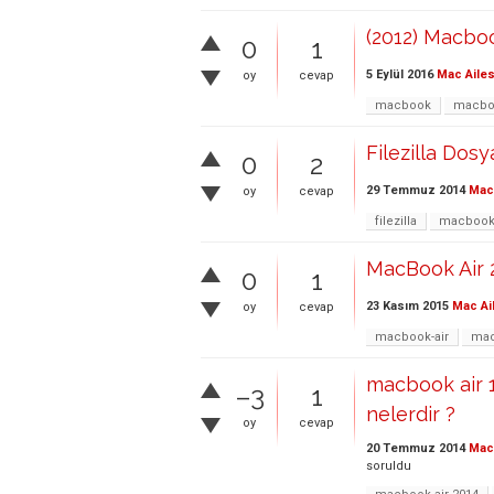
(2012) Macbo
0
1
5 Eylül 2016
Mac Ailes
oy
cevap
macbook
macboo
Filezilla Do
0
2
29 Temmuz 2014
Mac 
oy
cevap
filezilla
macboo
MacBook Air 
0
1
23 Kasım 2015
Mac Ai
oy
cevap
macbook-air
ma
macbook air 11
–3
1
nelerdir ?
oy
cevap
20 Temmuz 2014
Mac 
soruldu