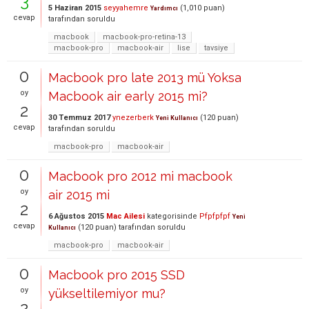
3
5 Haziran 2015
seyyahemre
(
1,010
puan)
Yardımcı
cevap
tarafından
soruldu
macbook
macbook-pro-retina-13
macbook-pro
macbook-air
lise
tavsiye
0
Macbook pro late 2013 mü Yoksa
oy
Macbook air early 2015 mi?
2
30 Temmuz 2017
ynezerberk
(
120
puan)
Yeni Kullanıcı
cevap
tarafından
soruldu
macbook-pro
macbook-air
0
Macbook pro 2012 mi macbook
oy
air 2015 mi
2
6 Ağustos 2015
Mac Ailesi
kategorisinde
Pfpfpfpf
Yeni
cevap
(
120
puan)
tarafından
soruldu
Kullanıcı
macbook-pro
macbook-air
0
Macbook pro 2015 SSD
oy
yükseltilemiyor mu?
2