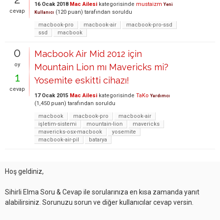
16 Ocak 2018
Mac Ailesi
kategorisinde
mustaizm
Yeni
cevap
(
120
puan)
tarafından
soruldu
Kullanıcı
macbook-pro
macbook-air
macbook-pro-ssd
ssd
macbook
0
Macbook Air Mid 2012 için
oy
Mountain Lion mı Mavericks mi?
1
Yosemite eskitti cihazı!
cevap
17 Ocak 2015
Mac Ailesi
kategorisinde
TaKo
Yardımcı
(
1,450
puan)
tarafından
soruldu
macbook
macbook-pro
macbook-air
işletim-sistemi
mountain-lion
mavericks
mavericks-osx-macbook
yosemite
macbook-air-pil
batarya
Hoş geldiniz,
Sihirli Elma Soru & Cevap ile sorularınıza en kısa zamanda yanıt
alabilirsiniz. Sorunuzu sorun ve diğer kullanıcılar cevap versin.