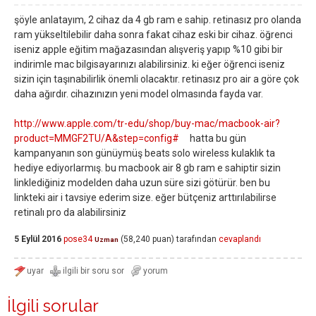
şöyle anlatayım, 2 cihaz da 4 gb ram e sahip. retinasız pro olanda
ram yükseltilebilir daha sonra fakat cihaz eski bir cihaz. öğrenci
iseniz apple eğitim mağazasından alışveriş yapıp %10 gibi bir
indirimle mac bilgisayarınızı alabilirsiniz. ki eğer öğrenci iseniz
sizin için taşınabilirlik önemli olacaktır. retinasız pro air a göre çok
daha ağırdır. cihazınızın yeni model olmasında fayda var.
http://www.apple.com/tr-edu/shop/buy-mac/macbook-air?
product=MMGF2TU/A&step=config#
hatta bu gün
kampanyanın son günüymüş beats solo wireless kulaklık ta
hediye ediyorlarmış. bu macbook air 8 gb ram e sahiptir sizin
linklediğiniz modelden daha uzun süre sizi götürür. ben bu
linkteki air i tavsiye ederim size. eğer bütçeniz arttırılabilirse
retinalı pro da alabilirsiniz
5 Eylül 2016
pose34
(
58,240
puan)
tarafından
cevaplandı
Uzman
İlgili sorular