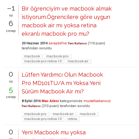
–1
Bir öğrenciyim ve macbook almak
oy
istiyorum.Öğrencilere göre uygun
6
macbook air mı yoksa retina
cevap
ekranlı macbook pro mu?
20 Haziran 2014
seraydefne
(
110
puan)
Yeni Kullanıcı
tarafından
soruldu
macbook
macbook-pro
macbook-pro-retina-13
macbook-air
0
Lütfen Yardımcı Olun Macbook
oy
Pro MD101TU/A mı Yoksa Yeni
5
Sürüm Macbook Air mı?
cevap
8 Eylül 2016
Mac Ailesi
kategorisinde
mustafaabanozz
(
210
puan)
tarafından
soruldu
Yeni Kullanıcı
macbook-pro
macbook-air
macbook
macbook-pro-retina-13
retina
0
Yeni Macbook mu yoksa