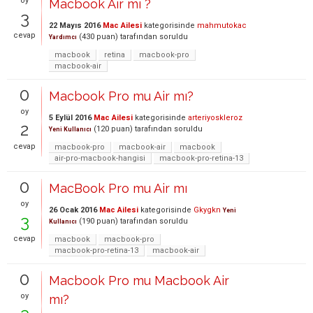
oy
Macbook Air mi ?
3
22 Mayıs 2016
Mac Ailesi
kategorisinde
mahmutokac
cevap
(
430
puan)
tarafından
soruldu
Yardımcı
macbook
retina
macbook-pro
macbook-air
0
Macbook Pro mu Air mı?
oy
5 Eylül 2016
Mac Ailesi
kategorisinde
arteriyoskleroz
2
(
120
puan)
tarafından
soruldu
Yeni Kullanıcı
cevap
macbook-pro
macbook-air
macbook
air-pro-macbook-hangisi
macbook-pro-retina-13
0
MacBook Pro mu Air mı
oy
26 Ocak 2016
Mac Ailesi
kategorisinde
Gkygkn
Yeni
3
(
190
puan)
tarafından
soruldu
Kullanıcı
cevap
macbook
macbook-pro
macbook-pro-retina-13
macbook-air
0
Macbook Pro mu Macbook Air
oy
mı?