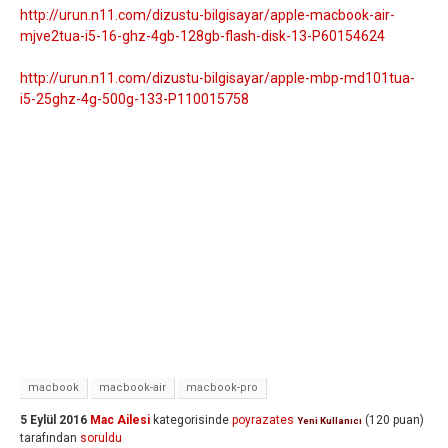
http://urun.n11.com/dizustu-bilgisayar/apple-macbook-air-
mjve2tua-i5-16-ghz-4gb-128gb-flash-disk-13-P60154624
http://urun.n11.com/dizustu-bilgisayar/apple-mbp-md101tua-
i5-25ghz-4g-500g-133-P110015758
macbook
macbook-air
macbook-pro
5 Eylül 2016
Mac Ailesi
kategorisinde
poyrazates
(
120
puan)
Yeni Kullanıcı
tarafından
soruldu