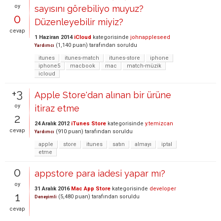
oy
sayısını görebiliyo muyuz?
0
Düzenleyebilir miyiz?
cevap
1 Haziran 2014
iCloud
kategorisinde
johnappleseed
(
1,140
puan)
tarafından
soruldu
Yardımcı
itunes
itunes-match
itunes-store
iphone
iphone5
macbook
mac
match-müzik
icloud
+3
Apple Store'dan alınan bir ürüne
oy
itiraz etme
2
24 Aralık 2012
iTunes Store
kategorisinde
y.temizcan
cevap
(
910
puan)
tarafından
soruldu
Yardımcı
apple
store
itunes
satın
almayı
iptal
etme
0
appstore para iadesi yapar mı?
oy
31 Aralık 2016
Mac App Store
kategorisinde
developer
1
(
5,480
puan)
tarafından
soruldu
Deneyimli
cevap