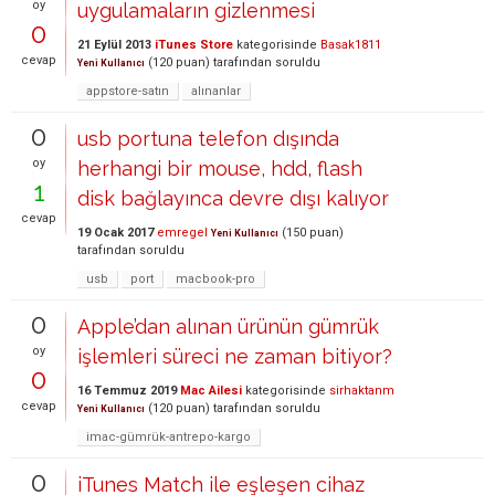
oy
uygulamaların gizlenmesi
0
21 Eylül 2013
iTunes Store
kategorisinde
Basak1811
cevap
(
120
puan)
tarafından
soruldu
Yeni Kullanıcı
appstore-satın
alınanlar
0
usb portuna telefon dışında
oy
herhangi bir mouse, hdd, flash
1
disk bağlayınca devre dışı kalıyor
cevap
19 Ocak 2017
emregel
(
150
puan)
Yeni Kullanıcı
tarafından
soruldu
usb
port
macbook-pro
0
Apple’dan alınan ürünün gümrük
oy
işlemleri süreci ne zaman bitiyor?
0
16 Temmuz 2019
Mac Ailesi
kategorisinde
sirhaktanm
cevap
(
120
puan)
tarafından
soruldu
Yeni Kullanıcı
imac-gümrük-antrepo-kargo
0
iTunes Match ile eşleşen cihaz