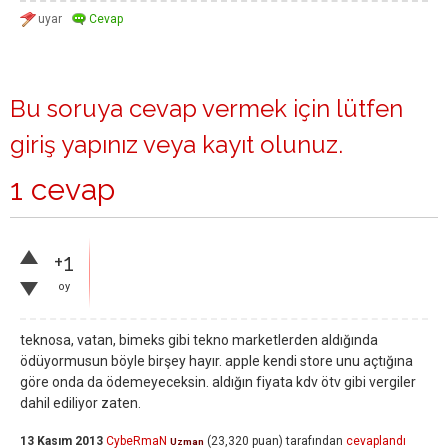
Bu soruya cevap vermek için lütfen
giriş yapınız
veya
kayıt olunuz
.
1 cevap
+1
oy
teknosa, vatan, bimeks gibi tekno marketlerden aldığında
ödüyormusun böyle birşey hayır. apple kendi store unu açtığına
göre onda da ödemeyeceksin. aldığın fiyata kdv ötv gibi vergiler
dahil ediliyor zaten.
13 Kasım 2013
CybeRmaN
(
23,320
puan)
tarafından
cevaplandı
Uzman