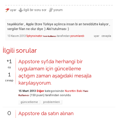
teşekkürler , Apple Store Türkiye açılınca insan bi an tereddütte kalıyor ,
vergiler filan ne olur diye :) Akıl tutulması :)
13 Kasım 2013
Sphynxinator
tarafından
yorumlandı
Yeni Kullanıcı
İlgili sorular
+1
Appstore syf.da herhangi bir
oy
uygulamam için güncelleme
1
açtığım zaman aşağıdaki mesajla
cevap
karşılaşıyorum.
15 Mart 2013
Diğer
kategorisinde
Nurettin Baki
Yeni
(
150
puan)
tarafından
soruldu
Kullanıcı
güncelleme
problemleri
0
Appstore da satın alınan