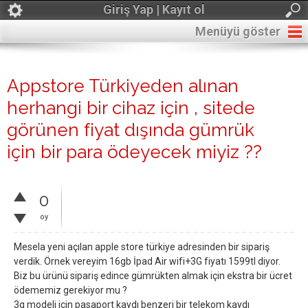
Giriş Yap | Kayıt ol
Menüyü göster
Appstore Türkiyeden alınan
herhangi bir cihaz için , sitede
görünen fiyat dışında gümrük
için bir para ödeyecek miyiz ??
0
oy
Mesela yeni açılan apple store türkiye adresinden bir sipariş
verdik. Örnek vereyim 16gb İpad Air wifi+3G fiyatı 1599tl diyor.
Biz bu ürünü sipariş edince gümrükten almak için ekstra bir ücret
ödememiz gerekiyor mu ?
3g modeli için pasaport kaydı benzeri bir telekom kaydı