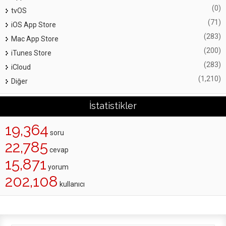
(0)
tvOS
(71)
iOS App Store
(283)
Mac App Store
(200)
iTunes Store
(283)
iCloud
(1,210)
Diğer
İstatistikler
19,364
soru
22,785
cevap
15,871
yorum
202,108
kullanıcı