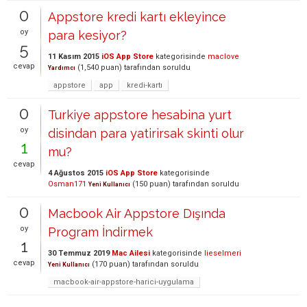
0
Appstore kredi kartı ekleyince
oy
para kesiyor?
5
11 Kasım 2015
iOS App Store
kategorisinde
maclove
cevap
(
1,540
puan)
tarafından
soruldu
Yardımcı
appstore
app
kredi-kartı
0
Turkiye appstore hesabina yurt
oy
disindan para yatirirsak skinti olur
1
mu?
cevap
4 Ağustos 2015
iOS App Store
kategorisinde
Osman171
(
150
puan)
tarafından
soruldu
Yeni Kullanıcı
0
Macbook Air Appstore Dışında
oy
Program İndirmek
1
30 Temmuz 2019
Mac Ailesi
kategorisinde
lieselmeri
cevap
(
170
puan)
tarafından
soruldu
Yeni Kullanıcı
macbook-air-appstore-harici-uygulama