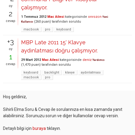
oy
çalışmıyor.
2
1 Temmuz 2012
Mac Ailesi
kategorisinde
onrozcn
Yeni
cevap
(
260
puan)
tarafından
soruldu
Kullanıcı
macbook
pro
keyboard
+3
MBP Late 2011 15' Klavye
oy
aydınlatması doğru çalışmıyor.
1
29 Mart 2012
Mac Ailesi
kategorisinde
deniz
Yardımcı
cevap
(
1,470
puan)
tarafından
soruldu
keyboard
backlight
klavye
aydınlatması
macbook
pro
Hoş geldiniz,
Sihirli Elma Soru & Cevap ile sorularınıza en kısa zamanda yanıt
alabilirsiniz. Sorunuzu sorun ve diğer kullanıcılar cevap versin.
Detaylı bilgi için
buraya
tıklayın.