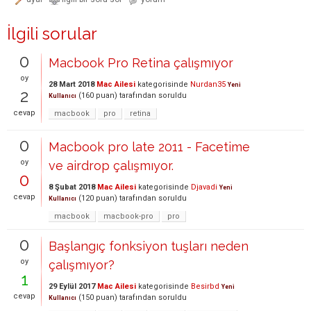
İlgili sorular
0
Macbook Pro Retina çalışmıyor
oy
28 Mart 2018
Mac Ailesi
kategorisinde
Nurdan35
Yeni
2
(
160
puan)
tarafından
soruldu
Kullanıcı
cevap
macbook
pro
retina
0
Macbook pro late 2011 - Facetime
oy
ve airdrop çalışmıyor.
0
8 Şubat 2018
Mac Ailesi
kategorisinde
Djavadi
Yeni
cevap
(
120
puan)
tarafından
soruldu
Kullanıcı
macbook
macbook-pro
pro
0
Başlangıç fonksiyon tuşları neden
oy
çalışmıyor?
1
29 Eylül 2017
Mac Ailesi
kategorisinde
Besirbd
Yeni
cevap
(
150
puan)
tarafından
soruldu
Kullanıcı