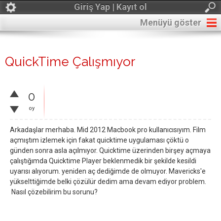
Giriş Yap | Kayıt ol
Menüyü göster
QuickTime Çalışmıyor
0
oy
Arkadaşlar merhaba. Mid 2012 Macbook pro kullanıcısıyım. Film
açmıştım izlemek için fakat quicktime uygulaması çöktü o
günden sonra asla açılmıyor. Quicktime üzerinden birşey açmaya
çalıştığımda Quicktime Player beklenmedik bir şekilde kesildi
uyarısı alıyorum. yeniden aç dediğimde de olmuyor. Mavericks'e
yükselttiğimde belki çözülür dedim ama devam ediyor problem.
Nasıl çözebilirim bu sorunu?