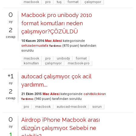
macbook
pro
tuş
format
çalışmıyor
0
Macbook pro unibody 2010
oy
format komutları neden
2
çalışmıyor?ÇÖZÜLDÜ
cevap
10 Kasım 2016
Mac Ailesi
kategorisinde
sehzademustafa
(
870
puan)
tarafından
Yardımcı
soruldu
macbook
pro
unibody
format
komutları
çalışmıyor
macbook-pro
+1
autocad çalışmıyor. çok acil
oy
yardımm....
2
21 Ekim 2015
Mac Ailesi
kategorisinde
cahitkilickiran
cevap
(
940
puan)
tarafından
soruldu
Yardımcı
pro
macbook
autocad-macbook
sorun
0
Airdrop iPhone Macbook arası
oy
düzgün çalışmıyor. Sebebi ne
1