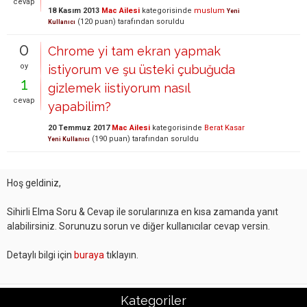
cevap
18 Kasım 2013
Mac Ailesi
kategorisinde
muslum
Yeni
(
120
puan)
tarafından
soruldu
Kullanıcı
0
Chrome yi tam ekran yapmak
oy
istiyorum ve şu üsteki çubuğuda
1
gizlemek iistiyorum nasıl
cevap
yapabilim?
20 Temmuz 2017
Mac Ailesi
kategorisinde
Berat Kasar
(
190
puan)
tarafından
soruldu
Yeni Kullanıcı
Hoş geldiniz,
Sihirli Elma Soru & Cevap ile sorularınıza en kısa zamanda yanıt
alabilirsiniz. Sorunuzu sorun ve diğer kullanıcılar cevap versin.
Detaylı bilgi için
buraya
tıklayın.
Kategoriler