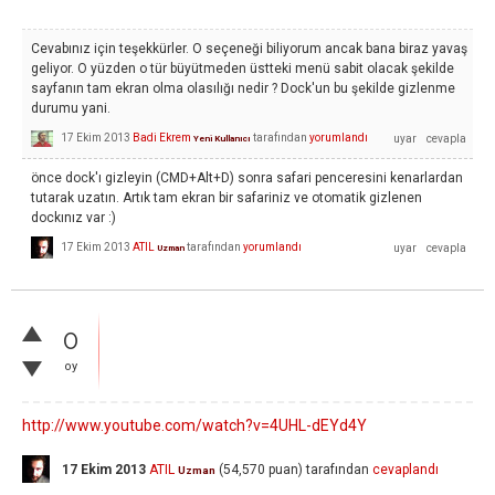
Cevabınız için teşekkürler. O seçeneği biliyorum ancak bana biraz yavaş
geliyor. O yüzden o tür büyütmeden üstteki menü sabit olacak şekilde
sayfanın tam ekran olma olasılığı nedir ? Dock'un bu şekilde gizlenme
durumu yani.
17 Ekim 2013
Badi Ekrem
tarafından
yorumlandı
Yeni Kullanıcı
önce dock'ı gizleyin (CMD+Alt+D) sonra safari penceresini kenarlardan
tutarak uzatın. Artık tam ekran bir safariniz ve otomatik gizlenen
dockınız var :)
17 Ekim 2013
ATIL
tarafından
yorumlandı
Uzman
0
oy
http://www.youtube.com/watch?v=4UHL-dEYd4Y
17 Ekim 2013
ATIL
(
54,570
puan)
tarafından
cevaplandı
Uzman