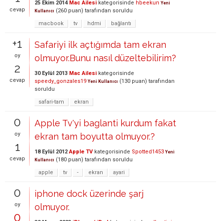
25 Ekim 2014
Mac Ailesi
kategorisinde
hbeekun
Yeni
cevap
(
260
puan)
tarafından
soruldu
Kullanıcı
macbook
tv
hdmi
bağlantı
+1
Safariyi ilk açtığımda tam ekran
oy
olmuyor.Bunu nasıl düzeltebilirim?
2
30 Eylül 2013
Mac Ailesi
kategorisinde
cevap
speedy_gonzales19
(
130
puan)
tarafından
Yeni Kullanıcı
soruldu
safari-tam
ekran
0
Apple Tv'yi baglanti kurdum fakat
oy
ekran tam boyutta olmuyor.?
1
18 Eylül 2012
Apple TV
kategorisinde
Spotted1453
Yeni
cevap
(
180
puan)
tarafından
soruldu
Kullanıcı
apple
tv
-
ekran
ayari
0
iphone dock üzerinde şarj
oy
olmuyor.
0