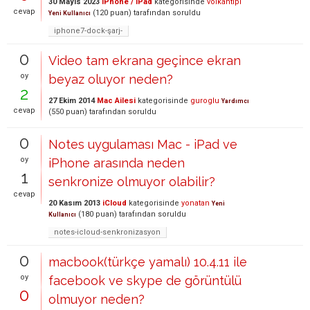
30 Mayıs 2023
iPhone / iPad
kategorisinde
volkantipi
cevap
(
120
puan)
tarafından
soruldu
Yeni Kullanıcı
iphone7-dock-şarj-
0
Video tam ekrana geçince ekran
oy
beyaz oluyor neden?
2
27 Ekim 2014
Mac Ailesi
kategorisinde
guroglu
Yardımcı
cevap
(
550
puan)
tarafından
soruldu
0
Notes uygulaması Mac - iPad ve
oy
iPhone arasında neden
1
senkronize olmuyor olabilir?
cevap
20 Kasım 2013
iCloud
kategorisinde
yonatan
Yeni
(
180
puan)
tarafından
soruldu
Kullanıcı
notes-icloud-senkronizasyon
0
macbook(türkçe yamalı) 10.4.11 ile
oy
facebook ve skype de görüntülü
0
olmuyor neden?