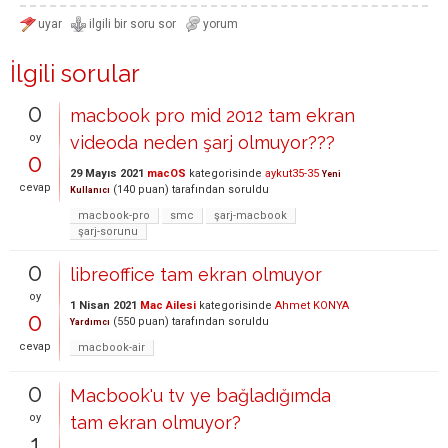
İlgili sorular
0
macbook pro mid 2012 tam ekran
oy
videoda neden şarj olmuyor???
0
29 Mayıs 2021
macOS
kategorisinde
aykut35-35
Yeni
cevap
(
140
puan)
tarafından
soruldu
Kullanıcı
macbook-pro
smc
şarj-macbook
şarj-sorunu
0
libreoffice tam ekran olmuyor
oy
1 Nisan 2021
Mac Ailesi
kategorisinde
Ahmet KONYA
0
(
550
puan)
tarafından
soruldu
Yardımcı
cevap
macbook-air
0
Macbook'u tv ye bağladığımda
oy
tam ekran olmuyor?
1